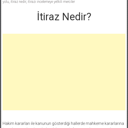
yolu
,
itiraz nedir
,
itirazı incelemeye yetkili merciler
İtiraz Nedir?
Hakim kararları ile kanunun gösterdiği hallerde mahkeme kararlarına