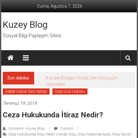
İçeriğe
Cuma, Ağustos 7, 2026
geç
Kuzey Blog
Sosyal Bilgi Paylaşım Sitesi
Son dakika:
Kocaeli Bölgesi Hurda Geri Dönüşüm
Hizmetleri
Adalet Hukuk Ders Notları
Ceza Usul Hukuku
Temmuz 19, 2019
Ceza Hukukunda İtiraz Nedir?
Gönderen: Kuzey Blog
0 yorum
Ceza Hukukunda İtiraz Nedir
,
cmkda itiraz
,
itiraz hakkında karar
,
itiraz kanun