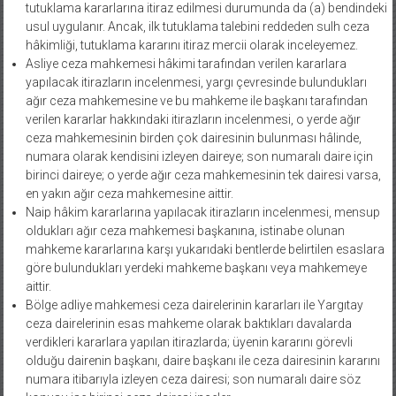
tutuklama kararlarına itiraz edilmesi durumunda da (a) bendindeki
usul uygulanır. Ancak, ilk tutuklama talebini reddeden sulh ceza
hâkimliği, tutuklama kararını itiraz mercii olarak inceleyemez.
Asliye ceza mahkemesi hâkimi tarafından verilen kararlara
yapılacak itirazların incelenmesi, yargı çevresinde bulundukları
ağır ceza mahkemesine ve bu mahkeme ile başkanı tarafından
verilen kararlar hakkındaki itirazların incelenmesi, o yerde ağır
ceza mahkemesinin birden çok dairesinin bulunması hâlinde,
numara olarak kendisini izleyen daireye; son numaralı daire için
birinci daireye; o yerde ağır ceza mahkemesinin tek dairesi varsa,
en yakın ağır ceza mahkemesine aittir.
Naip hâkim kararlarına yapılacak itirazların incelenmesi, mensup
oldukları ağır ceza mahkemesi başkanına, istinabe olunan
mahkeme kararlarına karşı yukarıdaki bentlerde belirtilen esaslara
göre bulundukları yerdeki mahkeme başkanı veya mahkemeye
aittir.
Bölge adliye mahkemesi ceza dairelerinin kararları ile Yargıtay
ceza dairelerinin esas mahkeme olarak baktıkları davalarda
verdikleri kararlara yapılan itirazlarda; üyenin kararını görevli
olduğu dairenin başkanı, daire başkanı ile ceza dairesinin kararını
numara itibarıyla izleyen ceza dairesi; son numaralı daire söz