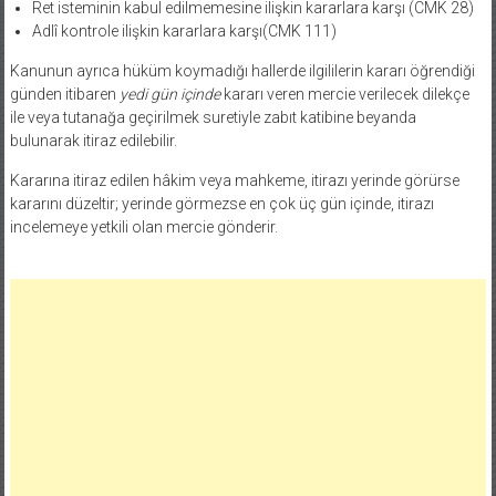
Ret isteminin kabul edilmemesine ilişkin kararlara karşı (CMK 28)
Adlî kontrole ilişkin kararlara karşı(CMK 111)
Kanunun ayrıca hüküm koymadığı hallerde ilgililerin kararı öğrendiği
günden itibaren
yedi gün içinde
kararı veren mercie verilecek dilekçe
ile veya tutanağa geçirilmek suretiyle zabıt katibine beyanda
bulunarak itiraz edilebilir.
Kararına itiraz edilen hâkim veya mahkeme, itirazı yerinde görürse
kararını düzeltir; yerinde görmezse en çok üç gün içinde, itirazı
incelemeye yetkili olan mercie gönderir.