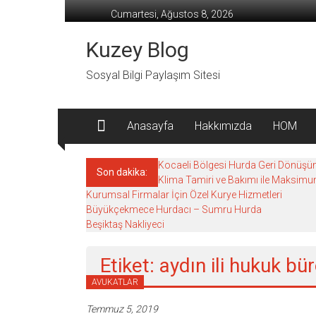
İçeriğe
Cumartesi, Ağustos 8, 2026
geç
Kuzey Blog
Sosyal Bilgi Paylaşım Sitesi
Anasayfa
Hakkımızda
HOM
Kocaeli Bölgesi Hurda Geri Dönüşü
Son dakika:
Klima Tamiri ve Bakımı ile Maksi
Kurumsal Firmalar İçin Özel Kurye Hizmetleri
Büyükçekmece Hurdacı – Sumru Hurda
Beşiktaş Nakliyeci
Etiket: aydın ili hukuk bü
AVUKATLAR
Temmuz 5, 2019