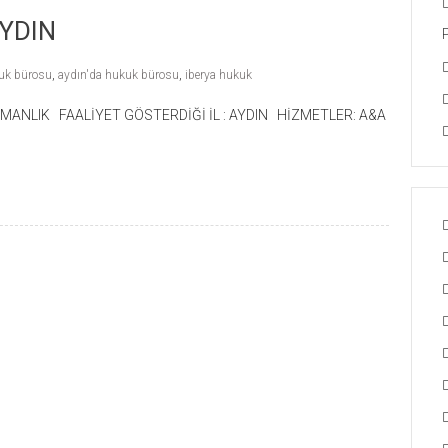
YDIN
kuk bürosu
,
aydın'da hukuk bürosu
,
iberya hukuk
ANLIK FAALİYET GÖSTERDİĞİ İL : AYDIN HİZMETLER: A&A