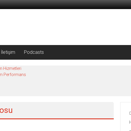
İletişim
Podcasts
m Hizmetleri
mum Performans
rosu