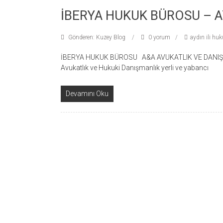
İBERYA HUKUK BÜROSU – A
Gönderen: Kuzey Blog
0 yorum
aydın ili hu
İBERYA HUKUK BÜROSU A&A AVUKATLIK VE DANIŞM
Avukatlık ve Hukuki Danışmanlık yerli ve yabancı
Devamını Oku