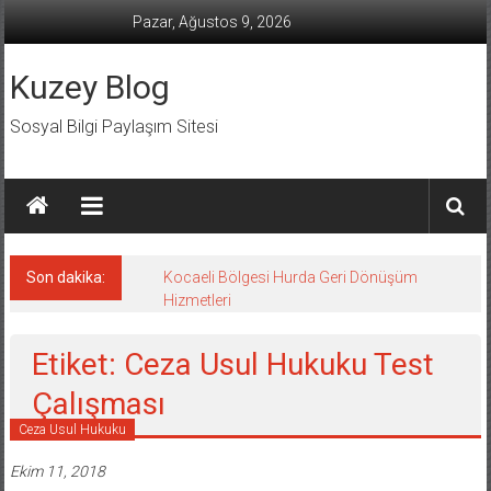
İçeriğe
Pazar, Ağustos 9, 2026
geç
Kuzey Blog
Sosyal Bilgi Paylaşım Sitesi
Son dakika:
Kocaeli Bölgesi Hurda Geri Dönüşüm
Hizmetleri
Etiket: Ceza Usul Hukuku Test
Çalışması
Ceza Usul Hukuku
Ekim 11, 2018