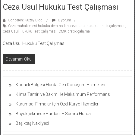
Ceza Usul Hukuku Test Çalışması
Gönderen: Kuzey Blog
0 yorum
Ceza muhakemesi hukuku ders notları
,
ceza usul hukuku pratik çalışmalar
,
Ceza Usul Hukuku Test Çalışması
,
CMK pratik çalışma
Ceza Usul Hukuku Test Çalışması
Devamını Oku
Kocaeli Bölgesi Hurda Geri Dönüşüm Hizmetleri
Klima Tamiri ve Bakımı ile Maksimum Performans
Kurumsal Firmalar İçin Özel Kurye Hizmetleri
Büyükçekmece Hurdacı – Sumru Hurda
Beşiktaş Nakliyeci