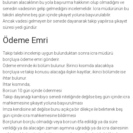
bulunan alacaklının bu yola başvurma hakkının olup olmadığını ve
senedin vadesinin gelip gelmediğini incelemelidir. İcra müdürünün bu
takdiri aleyhine beş gün içinde şikayet yoluna başvurulabilir.
Ancak vadesi gelmeyen bir senede dayanarak takip yapılırsa şikayet
süresi yedi gündür.
Ödeme Emri
Takip talebi incelenip uygun bulunduktan sonra icra müdürü
borçluya ödeme emri gönderir.
Ödeme emrinde iki bölüm bulunur. Birinci kısımda alacaklıya
borçluya ve takip konusu alacağa ilişkin kayıtlar; ikinci bölümde ise
ihtar bulunur.
İhtar kısmında;
Borcun 10 gün içinde ödenmesi
Takip dayanağı kambiyo senedi niteliğinde değilse beş gün içinde icra
mahkemesine şikayet yoluna başvurulması
İmza kendisine ait değilse bunu açıkça bir dilekçe ile belirterek beş
gün içinde icra mahkemesine bildirmesi
Borçlunun borçlu olmadığı veya borcun itfa edildiği ya da süre
verildiği ya da alacağın zaman aşımına uğradığı ya da icra dairesinin