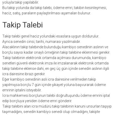
yoluyla takip yapılabilir.
Bu takip yolunda da takip talebi, ödeme emri, takibin kesinleşmesi,
haciz, satış, paraların paylaştırılması aşamaları bulunur.
Takip Talebi
Takip talebi genel haciz yolundaki esaslara uygun doldurulur.
Ayrıca senedin cinsi, tarihi, numarası yazılmalıdır.
Alacaklının takip talebinde bulunduğu kambiyo senedinin aslının ve
borçlu sayısı kadar onaylı örneğinin takip talebine eklenmesi gerekir.
Takip talebinin elektronik ortamda açılması durumunda, kambiyo
senetleri güvenli elektronik imza ile imzalanarak elektronik ortamda
takip talebine eklense dahi, en geç üç gün içinde senedin aslının ilgili
icra dairesine ibrazı gerekir.
Eğer kambiyo senedinin aslı icra dairesine verilmeden takip
yapılmışsa borçlu 7 gün içinde şikayet yoluna başvurarak ödeme
emrinin iptalini isteyebilir.
İcra mahkemesi borçlunun talebi doğrultuşundu ödeme emrini iptal
edip borçluya yeniden ödeme emri gönderir.
Takip talebini alan icra müdürü takip talebinin kanuni unsurları taşıyıp
taşımadığını, senedin kambiyo senedi olup olmadığını, takipte