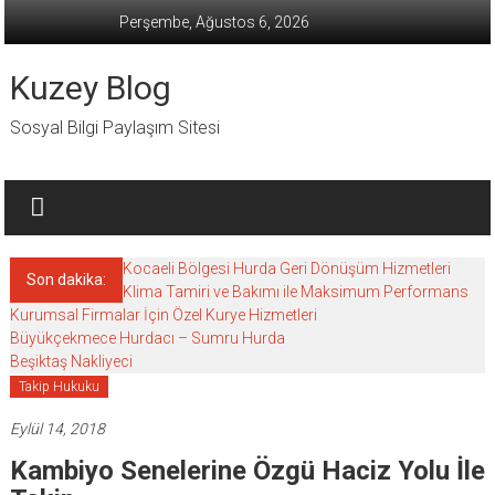
İçeriğe
Perşembe, Ağustos 6, 2026
geç
Kuzey Blog
Sosyal Bilgi Paylaşım Sitesi
Kocaeli Bölgesi Hurda Geri Dönüşüm Hizmetleri
Son dakika:
Klima Tamiri ve Bakımı ile Maksimum Performans
Kurumsal Firmalar İçin Özel Kurye Hizmetleri
Büyükçekmece Hurdacı – Sumru Hurda
Beşiktaş Nakliyeci
Takip Hukuku
Eylül 14, 2018
Kambiyo Senelerine Özgü Haciz Yolu İle