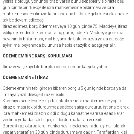
yetkisiz olduğu yönünde itirazı varsa bunu sebepleriyle birlikte beş
gün içinde bir dilekçe ile icra mahkemesine bildirmesi ve icra
mahkemesinden itirazın kabulüne dair bir belge getirmesi aksi halde
takibe devam edileceği
İtiraz edilmez, borç ödenmez veya 10 gün içinde 75. Maddeye, itiraz
edilip de reddedildikten sonra üç gün içinde 75. Maddeye göre mal
beyanında bulunması, mal beyanında bulunmazsa ya da gerçeğe
aykırı mal beyanında bulunursa hapisle tazyik olacağı yer alır.
ÖDEME EMRİNE KARŞI KONULMASI
İtiraz veya şikayet ile borçlu ödeme emrine karşı koyabilir.
ÖDEME EMRİNE İTİRAZ
Ödeme emrinin tebliğinden itibaren borçlu 5 gün içinde borca ya da
imzaya yazılı dilekçe itiraz edebilir.
Kambiyo senetlerine özgü takipte itiraz icra mahkemesine yapılır.
İtiraz olması takibi durdurmaz sadece satışı durdurur. İstisna olarak
icra mahkemesi itirazın ciddi olduğu kanaatine varırsa esas karar
verilinceye kadar takibi geçici durdurma kararı verebilir.
Borca itiraz olursa icra mahkemesi incelemesini duruşmalı olarak
yapar ve tarafları 30 gün içinde duruşmaya çağırır. Taraflardan ikisi