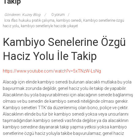
Takip
Gönderen: Kuzey Blog
0 yorum
İcra iflas hukuku pratik çalışma
,
kambiyo senedi
,
Kambiyo senetlerine özgü
haciz yolu
,
kambiyo senetleriyle hacizde şikayet
Kambiyo Senelerine Özgü
Haciz Yolu İle Takip
https://www.youtube.com/watch?v=5xTNzW-LsNg
Alacağı için elinde kambiyo senedi bulunan alacaklı mutlaka bu yola
başvurmak zorunda değildir, genel haciz yolu ile takip de yapabilir.
Alacaklının bu yola başvurabilmesi için alacağının senede bağlanmış
olması ve bu senedin de kambiyo senedi niteliğinde olması gerekir.
Kambiyo senetleri TTK’da düzenlenmiş olan bono, poliçe ve çektir.
Alacaklının elinde bu tür bir kambiyo senedi yoksa veya unsurlarını
taşımadığından kambiyo senedi vasfında değilse ya da alacaklının
kambiyo senedine dayanarak takip yapma yetkisi yoksa kambiyo
senetlerine özgü haciz yoluyla takibe başvurulamaz; genel haciz