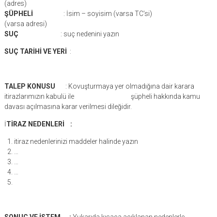
(adres)
ŞÜPHELİ
: İsim – soyisim (varsa TC’si)
(varsa adresi)
SUÇ
: suç nedenini yazın
SUÇ TARİHİ VE YERİ
:
TALEP KONUSU
: Kovuşturmaya yer olmadığına dair karara
itirazlarımızın kabulü ile şüpheli hakkında kamu
davası açılmasına karar verilmesi dileğidir.
İ
TİRAZ NEDENLERİ :
itiraz nedenlerinizi maddeler halinde yazın
…
…
…