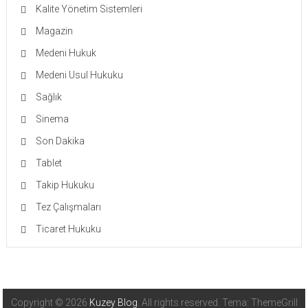
Kalite Yönetim Sistemleri
Magazin
Medeni Hukuk
Medeni Usul Hukuku
Sağlık
Sinema
Son Dakika
Tablet
Takip Hukuku
Tez Çalışmaları
Ticaret Hukuku
Copyright © 2026
Kuzey Blog
. All rights reserved. Tema: ThemeGrill