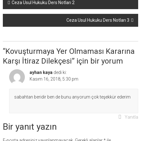
Yazı
Ceza Usul Hukuku Ders Notları 2
dolaşımı
Ceza Usul Hukuku Ders Notları 3
“
Kovuşturmaya Yer Olmaması Kararına
Karşı İtiraz Dilekçesi
” için bir yorum
ayhan kaya
dedi ki:
Kasım 16, 2018, 5:30 pm
sabahtan beridir ben de bunu arıyorum çok teşekkür ederim
Yanıtla
Bir yanıt yazın
E-posta adresiniz yayınlanmayacak.
Gerekli alanlar
*
ile