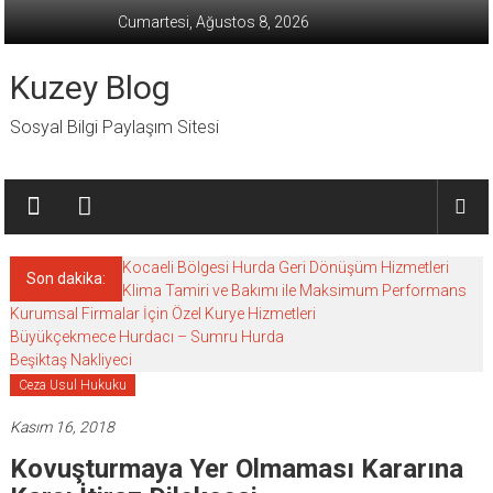
İçeriğe
Cumartesi, Ağustos 8, 2026
geç
Kuzey Blog
Sosyal Bilgi Paylaşım Sitesi
Kocaeli Bölgesi Hurda Geri Dönüşüm Hizmetleri
Son dakika:
Klima Tamiri ve Bakımı ile Maksimum Performans
Kurumsal Firmalar İçin Özel Kurye Hizmetleri
Büyükçekmece Hurdacı – Sumru Hurda
Beşiktaş Nakliyeci
Ceza Usul Hukuku
Kasım 16, 2018
Kovuşturmaya Yer Olmaması Kararına