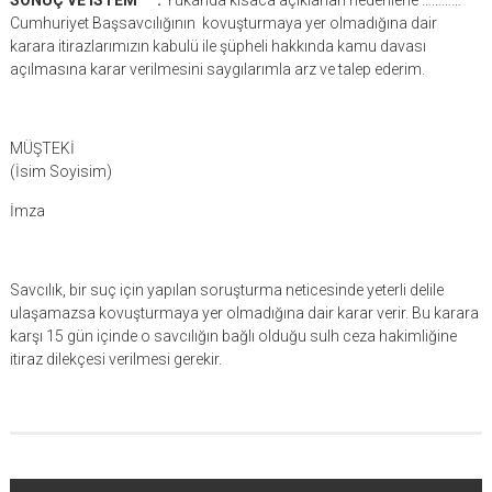
SONUÇ VE İSTEM :
Yukarıda kısaca açıklanan nedenlerle …………
Cumhuriyet Başsavcılığının kovuşturmaya yer olmadığına dair
karara itirazlarımızın kabulü ile şüpheli hakkında kamu davası
açılmasına karar verilmesini saygılarımla arz ve talep ederim.
MÜŞTEKİ
(İsim Soyisim)
İmza
Savcılık, bir suç için yapılan soruşturma neticesinde yeterli delile
ulaşamazsa kovuşturmaya yer olmadığına dair karar verir. Bu karara
karşı 15 gün içinde o savcılığın bağlı olduğu sulh ceza hakimliğine
itiraz dilekçesi verilmesi gerekir.