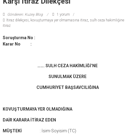
Karşı İtiraz Dilekçesi
Gönderen: Kuzey Blog
1 yorum
İtiraz dilekçesi
,
kovuşturmaya yer olmamasına itiraz
,
sulh ceza hakimliğine
itiraz
Soruşturma No :
Karar No :
……. SULH CEZA HAKİMLİĞİ’NE
SUNULMAK ÜZERE
CUMHURİYET BAŞSAVCILIĞINA
KOVUŞTURMAYA YER OLMADIĞINA
DAİR KARARA İTİRAZ EDEN
MÜŞTEKİ
: İsim-Soyisim (TC)