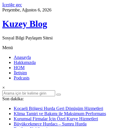
İçeriğe geç
Perşembe, Ağustos 6, 2026
Kuzey Blog
Sosyal Bilgi Paylaşım Sitesi
Menü
Anasayfa
Hakkımızda
HOM
İletişim
Podcasts
×
Son dakika:
Kocaeli Bölgesi Hurda Geri Dönüşüm Hizmetleri
Klima Tamiri ve Bakımı ile Maksimum Performans
Kurumsal Firmalar İçin Özel Kurye Hizmetleri
Büyükçekmece Hurdacı – Sumru Hurda