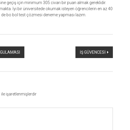
sine geçiş için minimum 305 civarı bir puan almak gereklidir.
ta. İyi bir üniversitede okumak isteyen öğrencilerin en az 40
in de bo bol test çözmesi deneme yapması lazım.
YGULAMASI
İŞ GÜVENCESİ
*
ile işaretlenmişlerdir