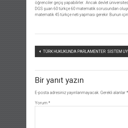
öğrenciler geçiş yapabilirler. Ancak devlet üniversite
DGS şuan 60 türkçe 60 matematik sorusundan oluşmak
matematik 45 türkçe neti yapması gerekir. Bunun iç
Yazı
TÜRK HUKUKUNDA PARLAMENTER SİSTEM U
dolaşımı
Bir yanıt yazın
E-posta adresiniz yayınlanmayacak.
Gerekli alanlar
Yorum
*