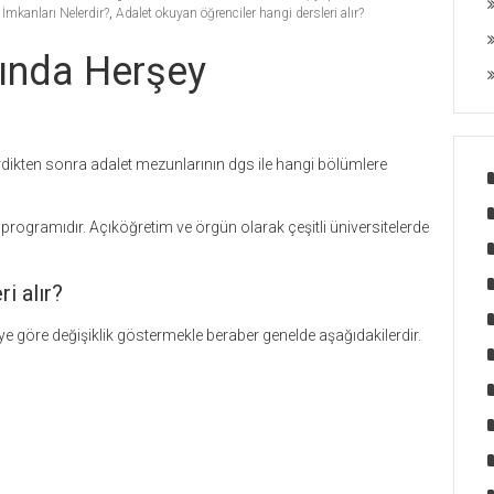
İmkanları Nelerdir?
,
Adalet okuyan öğrenciler hangi dersleri alır?
ında Herşey
dikten sonra adalet mezunlarının dgs ile hangi bölümlere
rogramıdır. Açıköğretim ve örgün olarak çeşitli üniversitelerde
i alır?
ye göre değişiklik göstermekle beraber genelde aşağıdakilerdir.