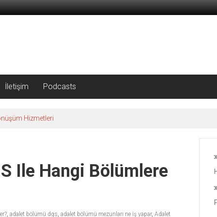
İletişim
Podcasts
önüşüm Hizmetleri
S Ile Hangi Bölümlere
er?
,
adalet bölümü dgs
,
adalet bölümü mezunları ne iş yapar
,
Adalet