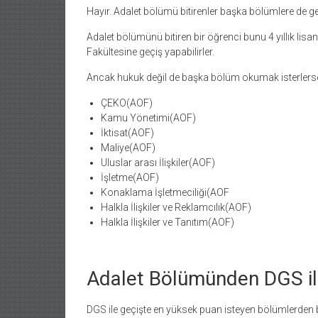
Hayır. Adalet bölümü bitirenler başka bölümlere de geç
Adalet bölümünü bitiren bir öğrenci bunu 4 yıllık l
Fakültesine geçiş yapabilirler.
Ancak hukuk değil de başka bölüm okumak isterlerse 
ÇEKO(AOF)
Kamu Yönetimi(AOF)
İktisat(AOF)
Maliye(AOF)
Uluslar arası İlişkiler(AOF)
İşletme(AOF)
Konaklama İşletmeciliği(AOF
Halkla İlişkiler ve Reklamcılık(AOF)
Halkla İlişkiler ve Tanıtım(AOF)
Adalet Bölümünden DGS i
DGS ile geçişte en yüksek puan isteyen bölümlerden bi