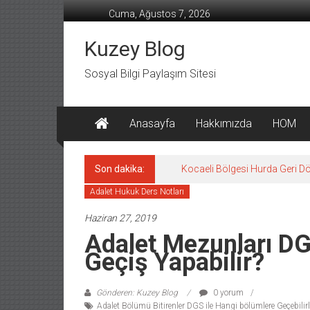
İçeriğe
Cuma, Ağustos 7, 2026
geç
Kuzey Blog
Sosyal Bilgi Paylaşım Sitesi
Anasayfa
Hakkımızda
HOM
Son dakika:
Kocaeli Bölgesi Hurda Geri D
Adalet Hukuk Ders Notları
Haziran 27, 2019
Adalet Mezunları DG
Geçiş Yapabilir?
Gönderen: Kuzey Blog
0 yorum
Adalet Bölümü Bitirenler DGS ile Hangi bölümlere Geçebilirl