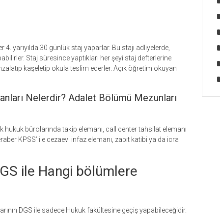
4. yarıyılda 30 günlük staj yaparlar. Bu stajı adliyelerde,
irler. Staj süresince yaptıkları her şeyi staj defterlerine
zalatıp kaşeletip okula teslim ederler. Açık öğretim okuyan
anları Nelerdir? Adalet Bölümü Mezunları
k hukuk bürolarında takip elemanı, call center tahsilat elemanı
raber KPSS’ ile cezaevi infaz elemanı, zabıt katibi ya da icra
DGS ile Hangi bölümlere
arının DGS ile sadece Hukuk fakültesine geçiş yapabileceğidir.