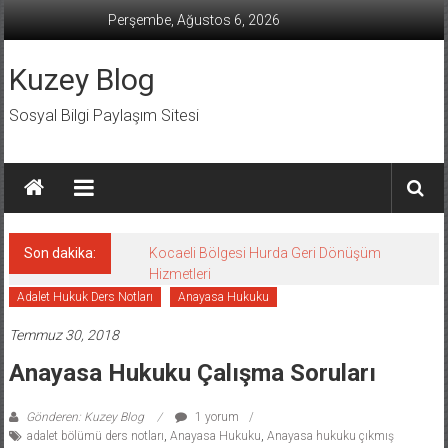
İçeriğe
Perşembe, Ağustos 6, 2026
geç
Kuzey Blog
Sosyal Bilgi Paylaşım Sitesi
Son dakika:
Kocaeli Bölgesi Hurda Geri Dönüşüm
Hizmetleri
Adalet Hukuk Ders Notları
Anayasa Hukuku
Temmuz 30, 2018
Anayasa Hukuku Çalışma Soruları
Gönderen: Kuzey Blog
1 yorum
adalet bölümü ders notları
,
Anayasa Hukuku
,
Anayasa hukuku çıkmış