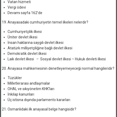
Vatan hizmeti
Vergi ödevi
Devamı sayfa 162’de
Anayasadaki cumhuriyetin temel ilkeleri nelerdir?
Cumhuriyetçilik ilkesi
Üniter devlet ilkesi
İnsan haklarına saygılı devlet ilkesi
Atatürk milliyetçiliğine bağlı devlet ilkesi
Demokratik devlet ilkesi
Laik devlet ilkesi – Sosyal devlet ilkesi – Hukuk devleti ilkesi
Anayasa mahkemesinin denetleyemeyeceği normal hangileridir?
Tüzükler
Milletlerarası andlaşmalar
OHAL ve sıkıyönetim KHK’ları
İnkılap kanunları
Üç istisna dışında parlamento kararları
Osmanlıdaki ilk anayasal belge hangisidir?