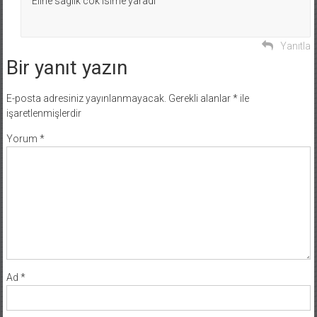
Eline saglik cok isime yaradi
Yanıtla
Bir yanıt yazın
E-posta adresiniz yayınlanmayacak.
Gerekli alanlar
*
ile
işaretlenmişlerdir
Yorum
*
Ad
*