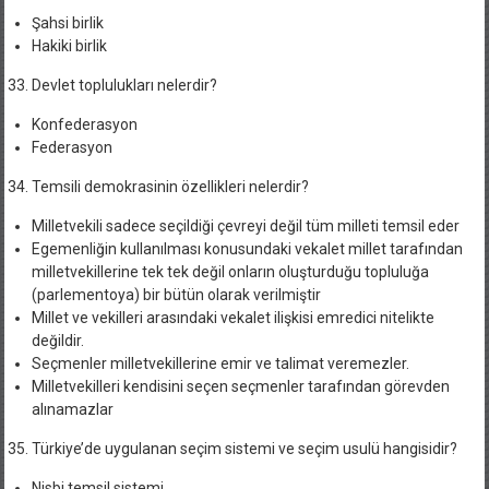
Şahsi birlik
Hakiki birlik
Devlet toplulukları nelerdir?
Konfederasyon
Federasyon
Temsili demokrasinin özellikleri nelerdir?
Milletvekili sadece seçildiği çevreyi değil tüm milleti temsil eder
Egemenliğin kullanılması konusundaki vekalet millet tarafından
milletvekillerine tek tek değil onların oluşturduğu topluluğa
(parlementoya) bir bütün olarak verilmiştir
Millet ve vekilleri arasındaki vekalet ilişkisi emredici nitelikte
değildir.
Seçmenler milletvekillerine emir ve talimat veremezler.
Milletvekilleri kendisini seçen seçmenler tarafından görevden
alınamazlar
Türkiye’de uygulanan seçim sistemi ve seçim usulü hangisidir?
Nisbi temsil sistemi