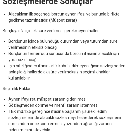
Sözleşmelerde Sonuçlar
Alacaklının ilk seçeneği borcun aynen ifası ve bununla birlikte
gecikme tazminatıdır. (Müspet zarar)
Borçluya ifa için ek süre verilmesi gerekmeyen haller
Borçlunun içinde bulunduğu durumdan veya tutumdan süre
verilmesinin etkisiz olacağı
Borçlunun temerrüdü sonucunda borcun ifasının alacaklı için
yararsız olacağı
İşin niteliğinden ifanın artık kabul edilmeyeceğinin sözleşmeden
anlaşıldığı hallerde ek süre verilmeksizin seçimlik haklar
kullanılabilir
Seçimlik Haklar:
Aynen ifayı ret, müspet zararın giderilmesi
Sözleşmeden dönme ve menfi zararın istenmesi
TBK md.126 gereğince ifasına başlanmış sürekli edim
sözleşmelerinde alacaklı sözleşmeyi feshederek sözleşmenin
süresinden önce sona ermesi yüzünden uğradığı zararın
giderilmesini isteyebilir.