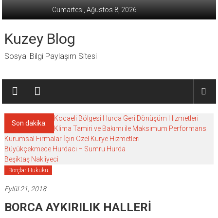
İçeriğe
Cumartesi, Ağustos 8, 2026
geç
Kuzey Blog
Sosyal Bilgi Paylaşım Sitesi
Kocaeli Bölgesi Hurda Geri Dönüşüm Hizmetleri
Son dakika:
Klima Tamiri ve Bakımı ile Maksimum Performans
Kurumsal Firmalar İçin Özel Kurye Hizmetleri
Büyükçekmece Hurdacı – Sumru Hurda
Beşiktaş Nakliyeci
Borçlar Hukuku
Eylül 21, 2018
BORCA AYKIRILIK HALLERİ