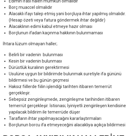
Edimin ifası halen mümkün olmalıdır
Borç muaccel olmalıdır
Alacaklı ifayı talep etmiş yani borçluya ihtar yapılmış olmalıdır.
(Hesap özeti veya fatura göndermek ihtar değildir)
Alacaklının edimi kabul etmeye hazır olması
Borçlunun ifadan kaçınma hakkının bulunmaması
İhtara lüzum olmayan haller;
Belirli bir vadenin bulunması
Kesin bir vadenin bulunması
Dürüstlük kuralının gerektirmesi
Usulüne uygun bir bildirimde bulunmak suretiyle ifa gününü
bildirmesi ve bu günün geçmesi
Haksız fiillerde fiilin işlendiği tarihten itibaren temerrüt
gerçekleşir.
Sebepsiz zenginleşmede, zenginleşme tarihinden itibaren
temerrüt gerçekleşir. İstisnası; İyiniyetli zenginleşen kendisine
yapılacak bildirim ile temerrüde düşer
Tarafların ihtar yapılmayacağını kararlaştırmaları
Borçlunun borcu ifa etmeyeceğini alacaklıya açıkça bildirmesi