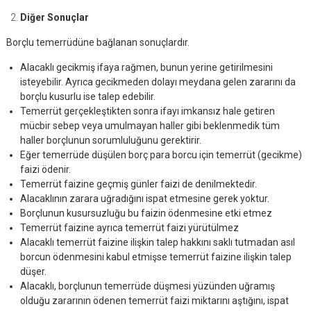
Diğer Sonuçlar
Borçlu temerrüdüne bağlanan sonuçlardır.
Alacaklı gecikmiş ifaya rağmen, bunun yerine getirilmesini
isteyebilir. Ayrıca gecikmeden dolayı meydana gelen zararını da
borçlu kusurlu ise talep edebilir.
Temerrüt gerçekleştikten sonra ifayı imkansız hale getiren
mücbir sebep veya umulmayan haller gibi beklenmedik tüm
haller borçlunun sorumluluğunu gerektirir.
Eğer temerrüde düşülen borç para borcu için temerrüt (gecikme)
faizi ödenir.
Temerrüt faizine geçmiş günler faizi de denilmektedir.
Alacaklının zarara uğradığını ispat etmesine gerek yoktur.
Borçlunun kusursuzluğu bu faizin ödenmesine etki etmez
Temerrüt faizine ayrıca temerrüt faizi yürütülmez
Alacaklı temerrüt faizine ilişkin talep hakkını saklı tutmadan asıl
borcun ödenmesini kabul etmişse temerrüt faizine ilişkin talep
düşer.
Alacaklı, borçlunun temerrüde düşmesi yüzünden uğramış
olduğu zararının ödenen temerrüt faizi miktarını aştığını, ispat