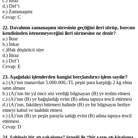
c.) İtiraz
d.) Def’i
e.) Zamanaşımı
Cevap: C
22. Davalının zamanaşımı süresinin geçtiğini ileri sürüp, borcun
kendisinden istenemeyeceğini ileri sürmesine ne denir?
a.) İkrar
b.) İnkar
c.)Hak düşürücü süre
d.) İtiraz
e.) Def’i
Cevap: E
23. Aşağıdaki işlemlerden hangisi borçlandırıcı işlem sayılır?
a.) (A)’nın manavdan 5.000.000,-TL peşin para karşılığı 2 kg elma
satın alması
b.) (A)’nın bir yıl önce söz verdiği bilgisayarı (B) ye teslim etmesi
c.) (A)’nın (B) ye bağışladığı evini (B) adına tapuya tescil ettirmesi
d.) (A)’nın, fakülteyi bitirmesi halinde (B) ye bir bilgisayar hediye
etmeyi kabul ve taahhüt etmesi
e.) (A)’nın (B) ye peşin parayla sattığı evini (B) adına tapuya tescil
ettirmesi
Cevap: D
24. Sahipsiz bir atı yakalama’’ örneği ile ‘‘bir yarış atı kiralama