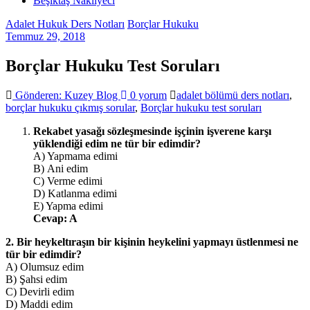
Beşiktaş Nakliyeci
Adalet Hukuk Ders Notları
Borçlar Hukuku
Temmuz 29, 2018
Borçlar Hukuku Test Soruları
Gönderen: Kuzey Blog
0 yorum
adalet bölümü ders notları
,
borçlar hukuku çıkmış sorular
,
Borçlar hukuku test soruları
Rekabet yasağı sözleşmesinde işçinin işverene karşı
yüklendiği edim ne tür bir edimdir?
A) Yapmama edimi
B) Ani edim
C) Verme edimi
D) Katlanma edimi
E) Yapma edimi
Cevap: A
2. Bir heykeltıraşın bir kişinin heykelini yapmayı üstlenmesi ne
tür bir edimdir?
A) Olumsuz edim
B) Şahsi edim
C) Devirli edim
D) Maddi edim