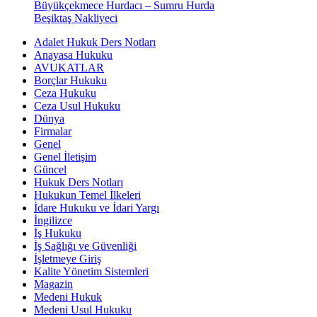
Büyükçekmece Hurdacı – Sumru Hurda
Beşiktaş Nakliyeci
Adalet Hukuk Ders Notları
Anayasa Hukuku
AVUKATLAR
Borçlar Hukuku
Ceza Hukuku
Ceza Usul Hukuku
Dünya
Firmalar
Genel
Genel İletişim
Güncel
Hukuk Ders Notları
Hukukun Temel İlkeleri
İdare Hukuku ve İdari Yargı
İngilizce
İş Hukuku
İş Sağlığı ve Güvenliği
İşletmeye Giriş
Kalite Yönetim Sistemleri
Magazin
Medeni Hukuk
Medeni Usul Hukuku