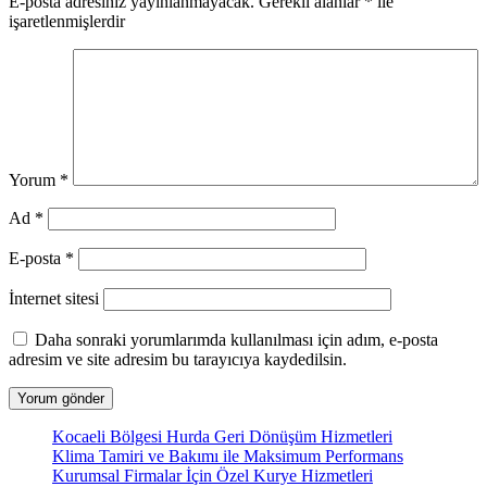
E-posta adresiniz yayınlanmayacak.
Gerekli alanlar
*
ile
işaretlenmişlerdir
Yorum
*
Ad
*
E-posta
*
İnternet sitesi
Daha sonraki yorumlarımda kullanılması için adım, e-posta
adresim ve site adresim bu tarayıcıya kaydedilsin.
Kocaeli Bölgesi Hurda Geri Dönüşüm Hizmetleri
Klima Tamiri ve Bakımı ile Maksimum Performans
Kurumsal Firmalar İçin Özel Kurye Hizmetleri