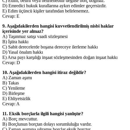
C) Edim, belirli veya belirlenebilir değilse borç doğmaz.
D) Emredici hukuk kurallarına aykırı edimler geçersizdir.
E) Edim üçüncü kişiler tarafından belirlenemez.
Cevap: E
9. Aşağıdakilerden hangisi kuvvetlendirilmiş nisbi haklar
içerisinde yer almaz?
A) Taşınmaz satışı vaadi sözleşmesi
B) İştira hakkı
C) Sabit derecelerde boşana dereceye ilerleme hakkı
D) Yasal önalım hakkı
E) Arsa payı karşılığı inşaat sözleşmesinden doğan inşaat hakkı
Cevap: D
10. Aşağıdakilerden hangisi itiraz değildir?
A) Zaman aşımı
B) Takas
C) Yenileme
D) Birleşme
E) Ehliyetsizlik
Cevap: A
11. Eksik borçlarla ilgili hangisi yanlıştır?
A) Borç mevcuttur.
B) Borçlunun borçtan dolayı sorumluluğu vardır.
C) Zaman aşımına uğramış borçlar eksik borçtur.