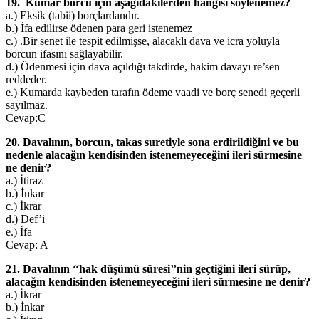
19. Kumar borcu için aşağıdakilerden hangisi söylenemez?
a.) Eksik (tabii) borçlardandır.
b.) İfa edilirse ödenen para geri istenemez
c.) .Bir senet ile tespit edilmişse, alacaklı dava ve icra yoluyla
borcun ifasını sağlayabilir.
d.) Ödenmesi için dava açıldığı takdirde, hakim davayı re’sen
reddeder.
e.) Kumarda kaybeden tarafın ödeme vaadi ve borç senedi geçerli
sayılmaz.
Cevap:C
20. Davalının, borcun, takas suretiyle sona erdirildiğini ve bu
nedenle alacağın kendisinden istenemeyeceğini ileri sürmesine
ne denir?
a.) İtiraz
b.) İnkar
c.) İkrar
d.) Def’i
e.) İfa
Cevap: A
21. Davalının ‘‘hak düşümü süresi’’nin geçtiğini ileri sürüp,
alacağın kendisinden istenemeyeceğini ileri sürmesine ne denir?
a.) İkrar
b.) İnkar