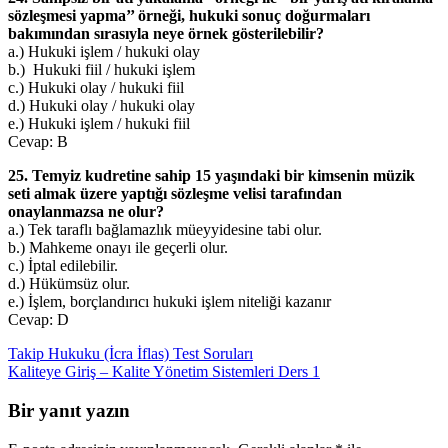
sözleşmesi yapma’’ örneği, hukuki sonuç doğurmaları
bakımından sırasıyla neye örnek gösterilebilir?
a.) Hukuki işlem / hukuki olay
b.) Hukuki fiil / hukuki işlem
c.) Hukuki olay / hukuki fiil
d.) Hukuki olay / hukuki olay
e.) Hukuki işlem / hukuki fiil
Cevap: B
25. Temyiz kudretine sahip 15 yaşındaki bir kimsenin müzik
seti almak üzere yaptığı sözleşme velisi tarafından
onaylanmazsa ne olur?
a.) Tek taraflı bağlamazlık müeyyidesine tabi olur.
b.) Mahkeme onayı ile geçerli olur.
c.) İptal edilebilir.
d.) Hükümsüz olur.
e.) İşlem, borçlandırıcı hukuki işlem niteliği kazanır
Cevap: D
Yazı
Takip Hukuku (İcra İflas) Test Soruları
Kaliteye Giriş – Kalite Yönetim Sistemleri Ders 1
dolaşımı
Bir yanıt yazın