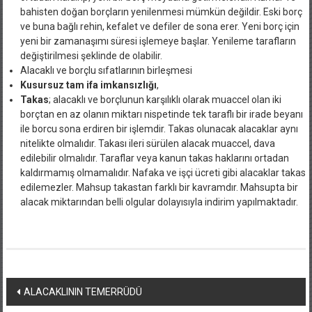
bahisten doğan borçların yenilenmesi mümkün değildir. Eski borç
ve buna bağlı rehin, kefalet ve defiler de sona erer. Yeni borç için
yeni bir zamanaşımı süresi işlemeye başlar. Yenileme tarafların
değiştirilmesi şeklinde de olabilir.
Alacaklı ve borçlu sıfatlarının birleşmesi
Kusursuz tam ifa imkansızlığı
,
Takas
; alacaklı ve borçlunun karşılıklı olarak muaccel olan iki
borçtan en az olanın miktarı nispetinde tek taraflı bir irade beyanı
ile borcu sona erdiren bir işlemdir. Takas olunacak alacaklar aynı
nitelikte olmalıdır. Takası ileri sürülen alacak muaccel, dava
edilebilir olmalıdır. Taraflar veya kanun takas haklarını ortadan
kaldırmamış olmamalıdır. Nafaka ve işçi ücreti gibi alacaklar takas
edilemezler. Mahsup takastan farklı bir kavramdır. Mahsupta bir
alacak miktarından belli olgular dolayısıyla indirim yapılmaktadır.
Yazı
ALACAKLININ TEMERRÜDÜ