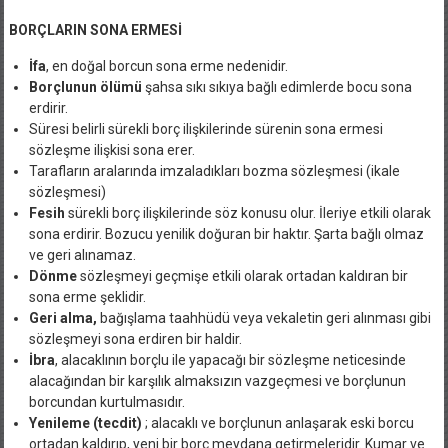
BORÇLARIN SONA ERMESİ
İfa
, en doğal borcun sona erme nedenidir.
Borçlunun ölümü
şahsa sıkı sıkıya bağlı edimlerde bocu sona
erdirir.
Süresi belirli sürekli borç ilişkilerinde sürenin sona ermesi
sözleşme ilişkisi sona erer.
Tarafların aralarında imzaladıkları bozma sözleşmesi (ikale
sözleşmesi)
Fesih
sürekli borç ilişkilerinde söz konusu olur. İleriye etkili olarak
sona erdirir. Bozucu yenilik doğuran bir haktır. Şarta bağlı olmaz
ve geri alınamaz.
Dönme
sözleşmeyi geçmişe etkili olarak ortadan kaldıran bir
sona erme şeklidir.
Geri alma,
bağışlama taahhüdü veya vekaletin geri alınması gibi
sözleşmeyi sona erdiren bir haldir.
İbra
, alacaklının borçlu ile yapacağı bir sözleşme neticesinde
alacağından bir karşılık almaksızın vazgeçmesi ve borçlunun
borcundan kurtulmasıdır.
Yenileme (tecdit)
; alacaklı ve borçlunun anlaşarak eski borcu
ortadan kaldırıp, yeni bir borç meydana getirmeleridir. Kumar ve