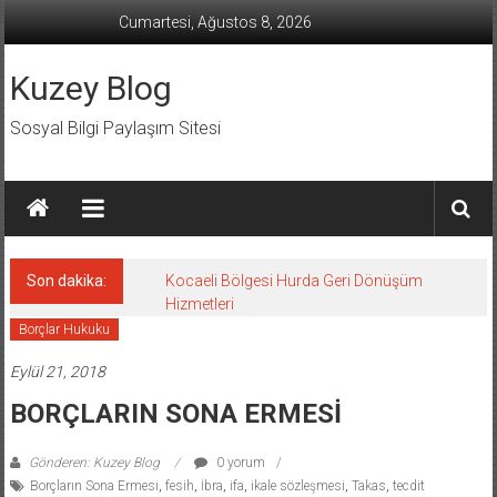
İçeriğe
Cumartesi, Ağustos 8, 2026
geç
Kuzey Blog
Sosyal Bilgi Paylaşım Sitesi
Son dakika:
Kocaeli Bölgesi Hurda Geri Dönüşüm
Hizmetleri
Borçlar Hukuku
Eylül 21, 2018
BORÇLARIN SONA ERMESİ
Gönderen: Kuzey Blog
0 yorum
Borçların Sona Ermesi
,
fesih
,
İbra
,
ifa
,
ikale sözleşmesi
,
Takas
,
tecdit