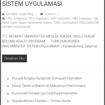
SİSTEM UYGULAMASI
Gönderen: Kuzey Blog
0 yorum
1921 Anayasası
,
1924 Anayasası
,
1961 Anayasası
,
1982 Anayasası
,
Çok
Partili Siyasi Yaşam
,
Parlamenter Sistem
,
TÜRK HUKUKUNDA PARLAMENTER
SİSTEM UYGULAMASI
T.C. BEYKENT ÜNİVERSİTESİ MESLEK YÜKSEK OKULU HUKUK
BÖLÜMÜ ADALET PROGRAMI TÜRK HUKUKUNDA
PARLAMENTER SİSTEM UYGULAMASI (Yönlendirilmiş Çalışma)
Devamını Oku
Kocaeli Bölgesi Hurda Geri Dönüşüm Hizmetleri
Klima Tamiri ve Bakımı ile Maksimum Performans
Kurumsal Firmalar İçin Özel Kurye Hizmetleri
Büyükçekmece Hurdacı – Sumru Hurda