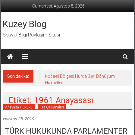
İçeriğe
Cumartesi, Ağustos 8, 2026
geç
Kuzey Blog
Sosyal Bilgi Paylaşım Sitesi
Son dakika:
Kocaeli Bölgesi Hurda Geri Dönüşüm
Hizmetleri
Etiket: 1961 Anayasası
Anayasa Hukuku
Tez Çalışmaları
Haziran 25, 2019
TÜRK HUKUKUNDA PARLAMENTER