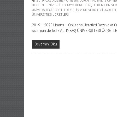
2019 - 2020 Lisans - Önlisans Ücretleri
,
ALTINBAŞ ÜNİVE
BEYKENT ÜNİVERSİTESİ MYO ÜCRETLERİ
,
BİLKENT ÜNİVER
ÜNİVERSİTESİ ÜCRETLERİ
,
GELİŞİM ÜNİVERSİTESİ ÜCRETLE
ÜNİVERSİTESİ ÜCRETLERİ
2019 – 2020 Lisans – Önlisans Ücretleri Bazı vakıf üniv
sizin için derledik ALTINBAŞ ÜNİVERSİTESİ ÜCRETL
Devamını Oku