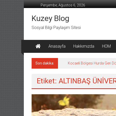
İçeriğe
Perşembe, Ağustos 6, 2026
geç
Kuzey Blog
Sosyal Bilgi Paylaşım Sitesi
Anasayfa
Hakkımızda
HOM
Son dakika:
Kocaeli Bölgesi Hurda Geri D
Etiket: ALTINBAŞ ÜNİVE