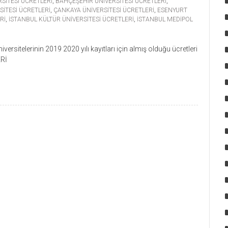
RSİTESİ ÜCRETLERİ
,
BAHÇEŞEHİR ÜNİVERSİTESİ ÜCRETLERİ
,
SİTESİ ÜCRETLERİ
,
ÇANKAYA ÜNİVERSİTESİ ÜCRETLERİ
,
ESENYURT
Rİ
,
İSTANBUL KÜLTÜR ÜNİVERSİTESİ ÜCRETLERİ
,
İSTANBUL MEDİPOL
ersitelerinin 2019 2020 yılı kayıtları için almış olduğu ücretleri
ERİ