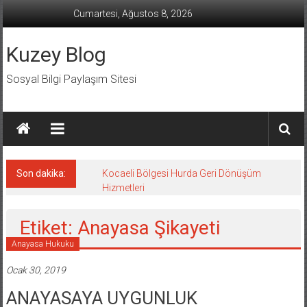
İçeriğe
Cumartesi, Ağustos 8, 2026
geç
Kuzey Blog
Sosyal Bilgi Paylaşım Sitesi
Son dakika:
Kocaeli Bölgesi Hurda Geri Dönüşüm
Hizmetleri
Etiket: Anayasa Şikayeti
Anayasa Hukuku
Ocak 30, 2019
ANAYASAYA UYGUNLUK