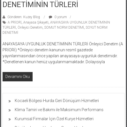
DENETİMİNİN TÜRLERİ
Gönderen: Kuzey Blog
0 yorum
A PRİORİ
,
Anayasa Şikayeti
,
ANAYASAYA UYGUNLUK DENETİMİNİN
TÜRLERİ
,
Önleyici Denetim
,
SOMUT NORM DENETİMİ
,
SOYUT NORM
DENETİMİ
ANAYASAYA UYGUNLUK DENETİMİNİN TÜRLERİ Önleyici Denetim (A
PRİORİ) *Önleyici denetim kanunun resmî gazetede
yayınlanmasından önce yapılan anayasaya uygunluk denetimidir.
*Denetlenen kanun henüz uygulanmamaktadır. Dolayısıyla
Devamını Oku
Kocaeli Bölgesi Hurda Geri Dönüşüm Hizmetleri
Klima Tamiri ve Bakımı ile Maksimum Performans
Kurumsal Firmalar İçin Özel Kurye Hizmetleri