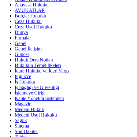
Anayasa Hukuku
AVUKATLAR
Borçlar Hukuku
Ceza Hukuku
Ceza Usul Hukuku
Dünya
Firmalar
Genel
Genel İletişim
Güncel
Hukuk Ders Notları
Hukukun Temel İlkeleri
İdare Hukuku ve İdari Yargı
İngilizce
İş Hukuku
İş Sağlığı ve Güvenliği
İşletmeye Giriş
Kalite Yönetim Sistemleri
Magazin
Medeni Hukuk
Medeni Usul Hukuku
Sağlık
Sinema
Son Dakika
Tablet