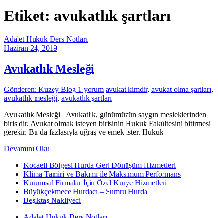
Etiket: avukatlık şartları
Adalet Hukuk Ders Notları
Haziran 24, 2019
Avukatlık Mesleği
Gönderen: Kuzey Blog
1 yorum
avukat kimdir
,
avukat olma şartları
,
avukatlık mesleği
,
avukatlık şartları
Avukatlık Mesleği Avukatlık, günümüzün saygın mesleklerinden
birisidir. Avukat olmak isteyen birisinin Hukuk Fakültesini bitirmesi
gerekir. Bu da fazlasıyla uğraş ve emek ister. Hukuk
Devamını Oku
Kocaeli Bölgesi Hurda Geri Dönüşüm Hizmetleri
Klima Tamiri ve Bakımı ile Maksimum Performans
Kurumsal Firmalar İçin Özel Kurye Hizmetleri
Büyükçekmece Hurdacı – Sumru Hurda
Beşiktaş Nakliyeci
Adalet Hukuk Ders Notları