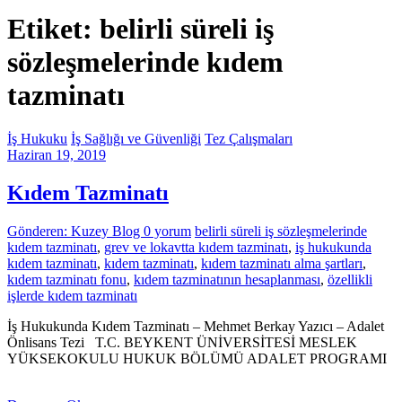
Etiket: belirli süreli iş
sözleşmelerinde kıdem
tazminatı
İş Hukuku
İş Sağlığı ve Güvenliği
Tez Çalışmaları
Haziran 19, 2019
Kıdem Tazminatı
Gönderen: Kuzey Blog
0 yorum
belirli süreli iş sözleşmelerinde
kıdem tazminatı
,
grev ve lokavtta kıdem tazminatı
,
iş hukukunda
kıdem tazminatı
,
kıdem tazminatı
,
kıdem tazminatı alma şartları
,
kıdem tazminatı fonu
,
kıdem tazminatının hesaplanması
,
özellikli
işlerde kıdem tazminatı
İş Hukukunda Kıdem Tazminatı – Mehmet Berkay Yazıcı – Adalet
Önlisans Tezi T.C. BEYKENT ÜNİVERSİTESİ MESLEK
YÜKSEKOKULU HUKUK BÖLÜMÜ ADALET PROGRAMI