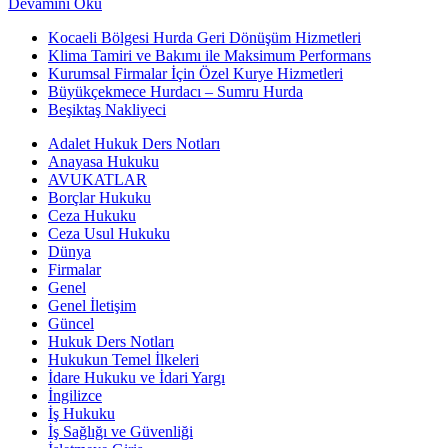
Devamını Oku
Kocaeli Bölgesi Hurda Geri Dönüşüm Hizmetleri
Klima Tamiri ve Bakımı ile Maksimum Performans
Kurumsal Firmalar İçin Özel Kurye Hizmetleri
Büyükçekmece Hurdacı – Sumru Hurda
Beşiktaş Nakliyeci
Adalet Hukuk Ders Notları
Anayasa Hukuku
AVUKATLAR
Borçlar Hukuku
Ceza Hukuku
Ceza Usul Hukuku
Dünya
Firmalar
Genel
Genel İletişim
Güncel
Hukuk Ders Notları
Hukukun Temel İlkeleri
İdare Hukuku ve İdari Yargı
İngilizce
İş Hukuku
İş Sağlığı ve Güvenliği