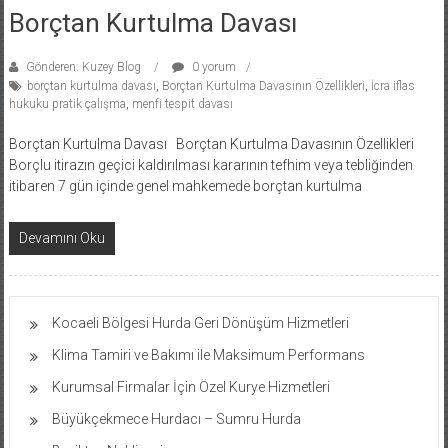
Borçtan Kurtulma Davası
Gönderen: Kuzey Blog
0 yorum
borçtan kurtulma davası
,
Borçtan Kurtulma Davasının Özellikleri
,
İcra iflas
hukuku pratik çalışma
,
menfi tespit davası
Borçtan Kurtulma Davası Borçtan Kurtulma Davasının Özellikleri
Borçlu itirazın geçici kaldırılması kararının tefhim veya tebliğinden
itibaren 7 gün içinde genel mahkemede borçtan kurtulma
Devamını Oku
Kocaeli Bölgesi Hurda Geri Dönüşüm Hizmetleri
Klima Tamiri ve Bakımı ile Maksimum Performans
Kurumsal Firmalar İçin Özel Kurye Hizmetleri
Büyükçekmece Hurdacı – Sumru Hurda