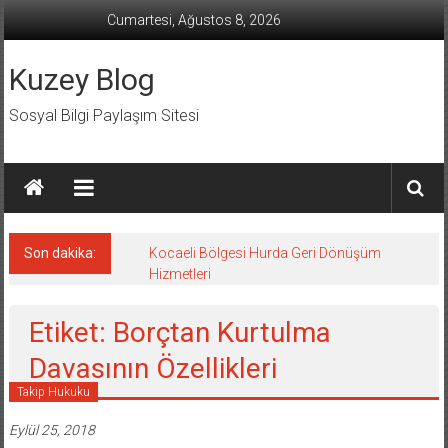
İçeriğe
Cumartesi, Ağustos 8, 2026
geç
Kuzey Blog
Sosyal Bilgi Paylaşım Sitesi
Son dakika:
Kocaeli Bölgesi Hurda Geri Dönüşüm
Hizmetleri
Etiket: Borçtan Kurtulma
Davasının Özellikleri
Takip Hukuku
Eylül 25, 2018