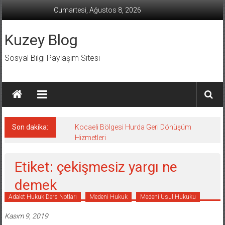
İçeriğe
Cumartesi, Ağustos 8, 2026
geç
Kuzey Blog
Sosyal Bilgi Paylaşım Sitesi
Son dakika:
Kocaeli Bölgesi Hurda Geri Dönüşüm
Hizmetleri
Etiket: çekişmesiz yargı ne
demek
Adalet Hukuk Ders Notları
Medeni Hukuk
Medeni Usul Hukuku
Kasım 9, 2019