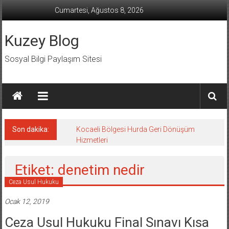
İçeriğe
Cumartesi, Ağustos 8, 2026
geç
Kuzey Blog
Sosyal Bilgi Paylaşım Sitesi
Son dakika:
Kocaeli Bölgesi Hurda Geri Dönüşüm
Hizmetleri
Etiket: denetim nedir
Ceza Usul Hukuku
Ocak 12, 2019
Ceza Usul Hukuku Final Sınavı Kısa