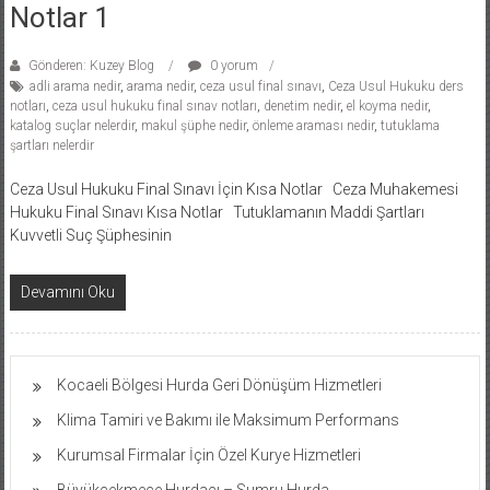
Notlar 1
Gönderen: Kuzey Blog
0 yorum
adli arama nedir
,
arama nedir
,
ceza usul final sınavı
,
Ceza Usul Hukuku ders
notları
,
ceza usul hukuku final sınav notları
,
denetim nedir
,
el koyma nedir
,
katalog suçlar nelerdir
,
makul şüphe nedir
,
önleme araması nedir
,
tutuklama
şartları nelerdir
Ceza Usul Hukuku Final Sınavı İçin Kısa Notlar Ceza Muhakemesi
Hukuku Final Sınavı Kısa Notlar Tutuklamanın Maddi Şartları
Kuvvetli Suç Şüphesinin
Devamını Oku
Kocaeli Bölgesi Hurda Geri Dönüşüm Hizmetleri
Klima Tamiri ve Bakımı ile Maksimum Performans
Kurumsal Firmalar İçin Özel Kurye Hizmetleri