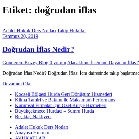
Etiket: doğrudan iflas
Adalet Hukuk Ders Notları
Takip Hukuku
Temmuz 20, 2019
Doğrudan İflas Nedir?
Gönderen: Kuzey Blog
0 yorum
Alacaklının İstemine Dayanan İflas 
Doğrudan İflas Nedir? Doğrudan İflas: İcra dairesinde takip başlatmad
Devamını Oku
Kocaeli Bölgesi Hurda Geri Dönüşüm Hizmetleri
Klima Tamiri ve Bakımı ile Maksimum Performans
Kurumsal Firmalar İçin Özel Kurye Hizmetleri
Büyükçekmece Hurdacı – Sumru Hurda
Beşiktaş Nakliyeci
Adalet Hukuk Ders Notları
Anayasa Hukuku
AVUKATLAR