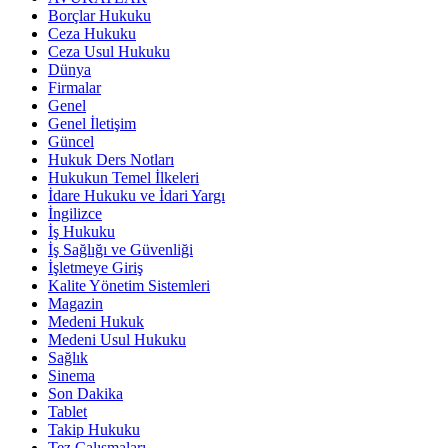
Borçlar Hukuku
Ceza Hukuku
Ceza Usul Hukuku
Dünya
Firmalar
Genel
Genel İletişim
Güncel
Hukuk Ders Notları
Hukukun Temel İlkeleri
İdare Hukuku ve İdari Yargı
İngilizce
İş Hukuku
İş Sağlığı ve Güvenliği
İşletmeye Giriş
Kalite Yönetim Sistemleri
Magazin
Medeni Hukuk
Medeni Usul Hukuku
Sağlık
Sinema
Son Dakika
Tablet
Takip Hukuku
Tez Çalışmaları