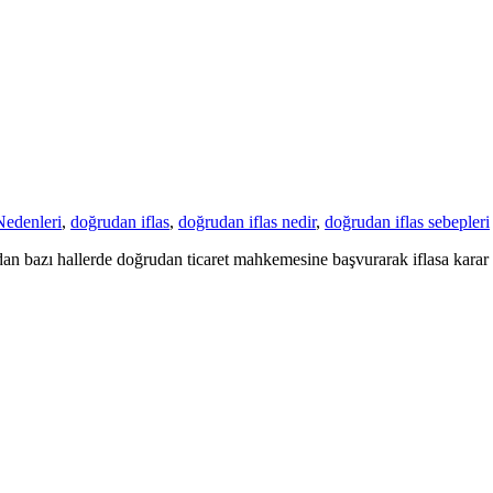
Nedenleri
,
doğrudan iflas
,
doğrudan iflas nedir
,
doğrudan iflas sebepleri
an bazı hallerde doğrudan ticaret mahkemesine başvurarak iflasa karar 