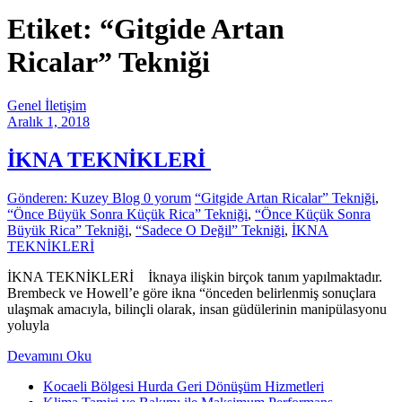
Etiket: “Gitgide Artan
Ricalar” Tekniği
Genel İletişim
Aralık 1, 2018
İKNA TEKNİKLERİ
Gönderen: Kuzey Blog
0 yorum
“Gitgide Artan Ricalar” Tekniği
,
“Önce Büyük Sonra Küçük Rica” Tekniği
,
“Önce Küçük Sonra
Büyük Rica” Tekniği
,
“Sadece O Değil” Tekniği
,
İKNA
TEKNİKLERİ
İKNA TEKNİKLERİ İknaya ilişkin birçok tanım yapılmaktadır.
Brembeck ve Howell’e göre ikna “önceden belirlenmiş sonuçlara
ulaşmak amacıyla, bilinçli olarak, insan güdülerinin manipülasyonu
yoluyla
Devamını Oku
Kocaeli Bölgesi Hurda Geri Dönüşüm Hizmetleri