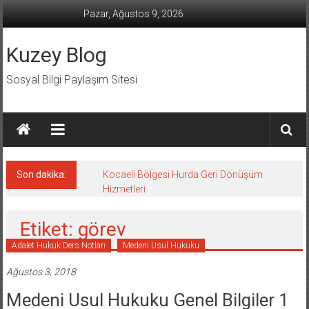
İçeriğe
Pazar, Ağustos 9, 2026
geç
Kuzey Blog
Sosyal Bilgi Paylaşım Sitesi
Son dakika:
Kocaeli Bölgesi Hurda Geri Dönüşüm
Hizmetleri
Etiket: görev
Adalet Hukuk Ders Notları
Medeni Usul Hukuku
Ağustos 3, 2018
Medeni Usul Hukuku Genel Bilgiler 1