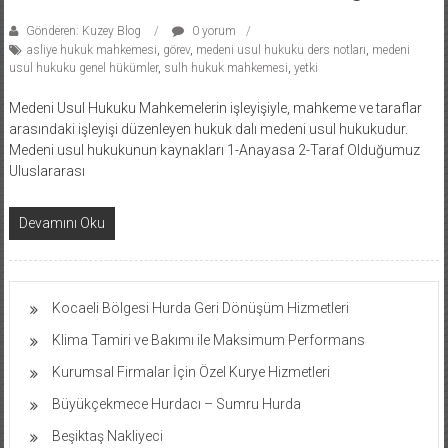
Gönderen: Kuzey Blog
0 yorum
asliye hukuk mahkemesi
,
görev
,
medeni usul hukuku ders notları
,
medeni
usul hukuku genel hükümler
,
sulh hukuk mahkemesi
,
yetki
Medeni Usul Hukuku Mahkemelerin işleyişiyle, mahkeme ve taraflar
arasındaki işleyişi düzenleyen hukuk dalı medeni usul hukukudur.
Medeni usul hukukunun kaynakları 1-Anayasa 2-Taraf Olduğumuz
Uluslararası
Devamını Oku
Kocaeli Bölgesi Hurda Geri Dönüşüm Hizmetleri
Klima Tamiri ve Bakımı ile Maksimum Performans
Kurumsal Firmalar İçin Özel Kurye Hizmetleri
Büyükçekmece Hurdacı – Sumru Hurda
Beşiktaş Nakliyeci