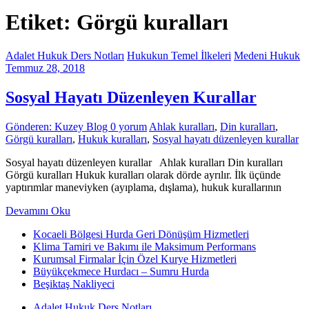
Etiket: Görgü kuralları
Adalet Hukuk Ders Notları
Hukukun Temel İlkeleri
Medeni Hukuk
Temmuz 28, 2018
Sosyal Hayatı Düzenleyen Kurallar
Gönderen: Kuzey Blog
0 yorum
Ahlak kuralları
,
Din kuralları
,
Görgü kuralları
,
Hukuk kuralları
,
Sosyal hayatı düzenleyen kurallar
Sosyal hayatı düzenleyen kurallar Ahlak kuralları Din kuralları
Görgü kuralları Hukuk kuralları olarak dörde ayrılır. İlk üçünde
yaptırımlar maneviyken (ayıplama, dışlama), hukuk kurallarının
Devamını Oku
Kocaeli Bölgesi Hurda Geri Dönüşüm Hizmetleri
Klima Tamiri ve Bakımı ile Maksimum Performans
Kurumsal Firmalar İçin Özel Kurye Hizmetleri
Büyükçekmece Hurdacı – Sumru Hurda
Beşiktaş Nakliyeci
Adalet Hukuk Ders Notları