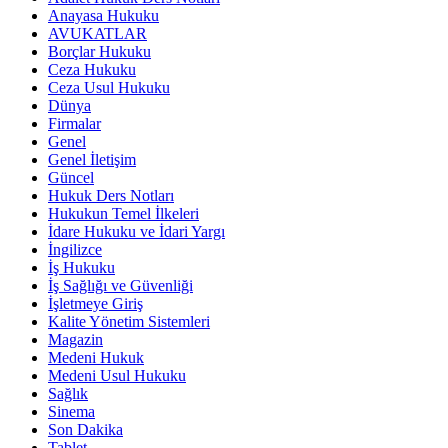
Anayasa Hukuku
AVUKATLAR
Borçlar Hukuku
Ceza Hukuku
Ceza Usul Hukuku
Dünya
Firmalar
Genel
Genel İletişim
Güncel
Hukuk Ders Notları
Hukukun Temel İlkeleri
İdare Hukuku ve İdari Yargı
İngilizce
İş Hukuku
İş Sağlığı ve Güvenliği
İşletmeye Giriş
Kalite Yönetim Sistemleri
Magazin
Medeni Hukuk
Medeni Usul Hukuku
Sağlık
Sinema
Son Dakika
Tablet