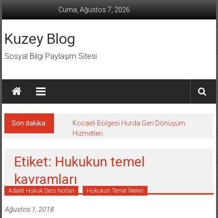
İçeriğe
Cuma, Ağustos 7, 2026
geç
Kuzey Blog
Sosyal Bilgi Paylaşım Sitesi
Son dakika:
Kocaeli Bölgesi Hurda Geri Dönüşüm
Hizmetleri
Etiket: Hukukun temel
kavramları
Adalet Hukuk Ders Notları
Hukukun Temel İlkeleri
Ağustos 1, 2018