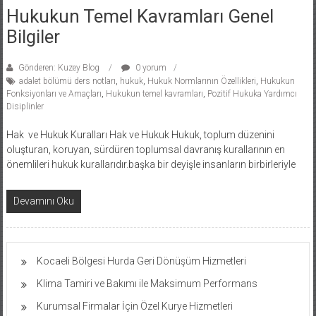
Hukukun Temel Kavramları Genel
Bilgiler
Gönderen: Kuzey Blog
0 yorum
adalet bölümü ders notları
,
hukuk
,
Hukuk Normlarının Özellikleri
,
Hukukun
Fonksiyonları ve Amaçları
,
Hukukun temel kavramları
,
Pozitif Hukuka Yardımcı
Disiplinler
Hak ve Hukuk Kuralları Hak ve Hukuk Hukuk, toplum düzenini
oluşturan, koruyan, sürdüren toplumsal davranış kurallarının en
önemlileri hukuk kurallarıdır.başka bir deyişle insanların birbirleriyle
Devamını Oku
Kocaeli Bölgesi Hurda Geri Dönüşüm Hizmetleri
Klima Tamiri ve Bakımı ile Maksimum Performans
Kurumsal Firmalar İçin Özel Kurye Hizmetleri