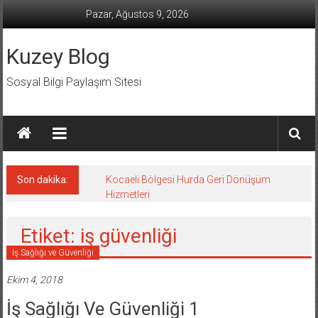
İçeriğe
Pazar, Ağustos 9, 2026
geç
Kuzey Blog
Sosyal Bilgi Paylaşım Sitesi
Son dakika:
Kocaeli Bölgesi Hurda Geri Dönüşüm
Hizmetleri
Etiket: iş güvenliği
İş Sağlığı ve Güvenliği
Ekim 4, 2018
İş Sağlığı Ve Güvenliği 1