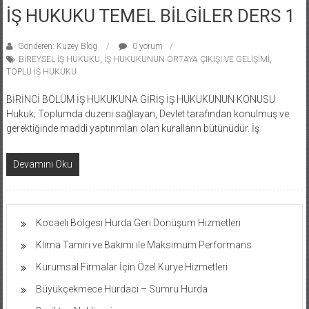
İŞ HUKUKU TEMEL BİLGİLER DERS 1
Gönderen: Kuzey Blog
0 yorum
BİREYSEL İŞ HUKUKU
,
İŞ HUKUKUNUN ORTAYA ÇIKIŞI VE GELİŞİMİ
,
TOPLU İŞ HUKUKU
BİRİNCİ BÖLÜM İŞ HUKUKUNA GİRİŞ İŞ HUKUKUNUN KONUSU
Hukuk; Toplumda düzeni sağlayan, Devlet tarafından konulmuş ve
gerektiğinde maddi yaptırımları olan kuralların bütünüdür. İş
Devamını Oku
Kocaeli Bölgesi Hurda Geri Dönüşüm Hizmetleri
Klima Tamiri ve Bakımı ile Maksimum Performans
Kurumsal Firmalar İçin Özel Kurye Hizmetleri
Büyükçekmece Hurdacı – Sumru Hurda