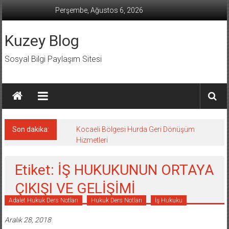
İçeriğe
Perşembe, Ağustos 6, 2026
geç
Kuzey Blog
Sosyal Bilgi Paylaşım Sitesi
Son dakika:
Kocaeli Bölgesi Hurda Geri Dönüşüm
Hizmetleri
Etiket: İŞ HUKUKUNUN ORTAYA
ÇIKIŞI VE GELİŞİMİ
Adalet Hukuk Ders Notları
Hukuk Ders Notları
İş Hukuku
Aralık 28, 2018