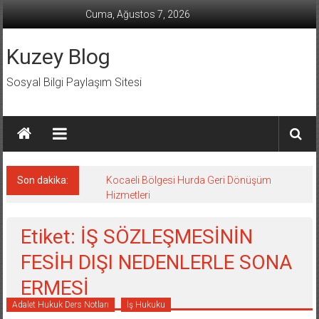
İçeriğe
Cuma, Ağustos 7, 2026
geç
Kuzey Blog
Sosyal Bilgi Paylaşım Sitesi
Son dakika:
Kocaeli Bölgesi Hurda Geri Dönüşüm
Hizmetleri
Etiket: İŞ SÖZLEŞMESİNİN
FESİH DIŞI NEDENLERLE SONA
ERMESİ
Adalet Hukuk Ders Notları
İş Hukuku