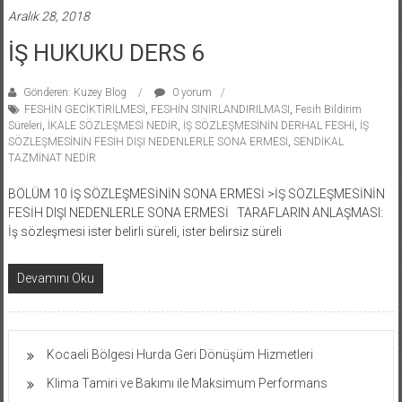
Aralık 28, 2018
İŞ HUKUKU DERS 6
Gönderen: Kuzey Blog
0 yorum
FESHİN GECİKTİRİLMESİ
,
FESHİN SINIRLANDIRILMASI
,
Fesih Bildirim
Süreleri
,
İKALE SÖZLEŞMESİ NEDİR
,
İŞ SÖZLEŞMESİNİN DERHAL FESHİ
,
İŞ
SÖZLEŞMESİNİN FESİH DIŞI NEDENLERLE SONA ERMESİ
,
SENDİKAL
TAZMİNAT NEDİR
BÖLÜM 10 İŞ SÖZLEŞMESİNİN SONA ERMESİ >İŞ SÖZLEŞMESİNİN
FESİH DIŞI NEDENLERLE SONA ERMESİ TARAFLARIN ANLAŞMASI:
İş sözleşmesi ister belirli süreli, ister belirsiz süreli
Devamını Oku
Kocaeli Bölgesi Hurda Geri Dönüşüm Hizmetleri
Klima Tamiri ve Bakımı ile Maksimum Performans