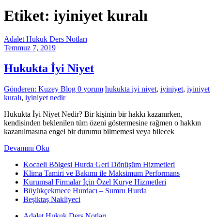
Etiket: iyiniyet kuralı
Adalet Hukuk Ders Notları
Temmuz 7, 2019
Hukukta İyi Niyet
Gönderen: Kuzey Blog
0 yorum
hukukta iyi niyet
,
iyiniyet
,
iyiniyet
kuralı
,
iyiniyet nedir
Hukukta İyi Niyet Nedir? Bir kişinin bir hakkı kazanırken,
kendisinden beklenilen tüm özeni göstermesine rağmen o hakkın
kazanılmasına engel bir durumu bilmemesi veya bilecek
Devamını Oku
Kocaeli Bölgesi Hurda Geri Dönüşüm Hizmetleri
Klima Tamiri ve Bakımı ile Maksimum Performans
Kurumsal Firmalar İçin Özel Kurye Hizmetleri
Büyükçekmece Hurdacı – Sumru Hurda
Beşiktaş Nakliyeci
Adalet Hukuk Ders Notları