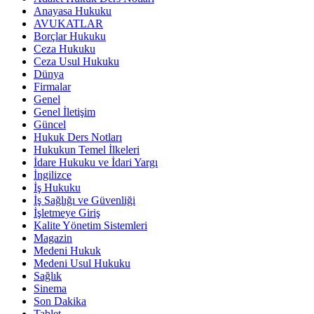
Anayasa Hukuku
AVUKATLAR
Borçlar Hukuku
Ceza Hukuku
Ceza Usul Hukuku
Dünya
Firmalar
Genel
Genel İletişim
Güncel
Hukuk Ders Notları
Hukukun Temel İlkeleri
İdare Hukuku ve İdari Yargı
İngilizce
İş Hukuku
İş Sağlığı ve Güvenliği
İşletmeye Giriş
Kalite Yönetim Sistemleri
Magazin
Medeni Hukuk
Medeni Usul Hukuku
Sağlık
Sinema
Son Dakika
Tablet