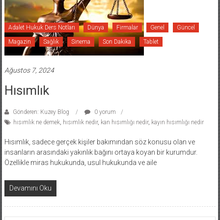
Adalet Hukuk Ders Notları
Dünya
Firmalar
Genel
Güncel
Magazin
Sağlık
Sinema
Son Dakika
Tablet
Ağustos 7, 2024
Hısımlık
Gönderen: Kuzey Blog
0 yorum
hısımlık ne demek
,
hısımlık nedir
,
kan hısımlığı nedir
,
kayın hısımlığı nedir
Hısımlık, sadece gerçek kişiler bakımından söz konusu olan ve
insanların arasındaki yakınlık bağını ortaya koyan bir kurumdur.
Özellikle miras hukukunda, usul hukukunda ve aile
Devamını Oku