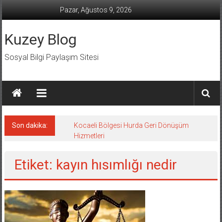
İçeriğe
Pazar, Ağustos 9, 2026
geç
Kuzey Blog
Sosyal Bilgi Paylaşım Sitesi
Son dakika:
Kocaeli Bölgesi Hurda Geri Dönüşüm
Hizmetleri
Etiket: kayın hısımlığı nedir