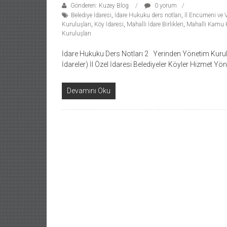
Gönderen: Kuzey Blog
0 yorum
Belediye İdaresi
,
İdare Hukuku ders notları
,
İl Encümeni ve V
Kuruluşları
,
Köy İdaresi
,
Mahalli İdare Birlikleri
,
Mahalli Kamu 
Kuruluşları
İdare Hukuku Ders Notları 2 Yerinden Yönetim Kurul
İdareler) İl Özel İdaresi Belediyeler Köyler Hizmet Y
Devamını Oku