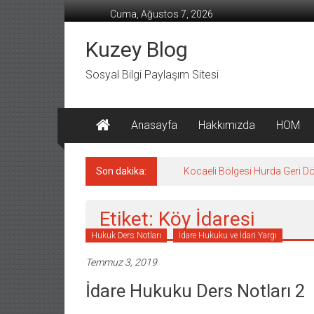
İçeriğe
Cuma, Ağustos 7, 2026
geç
Kuzey Blog
Sosyal Bilgi Paylaşım Sitesi
Anasayfa
Hakkımızda
HOM
Son dakika:
Kocaeli Bölgesi Hurda Geri D
Etiket: Köy İdaresi
Hukuk Ders Notları
İdare Hukuku ve İdari Yargı
Temmuz 3, 2019
İdare Hukuku Ders Notları 2