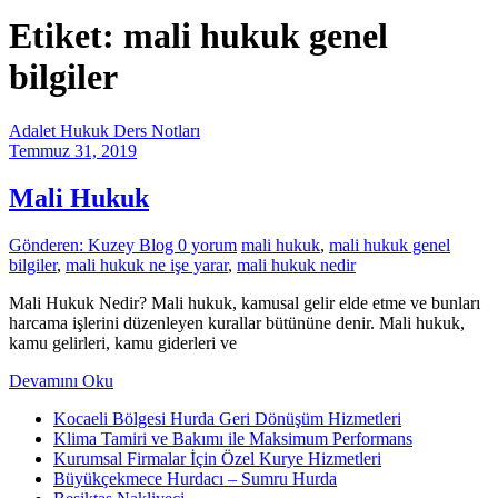
Etiket: mali hukuk genel
bilgiler
Adalet Hukuk Ders Notları
Temmuz 31, 2019
Mali Hukuk
Gönderen: Kuzey Blog
0 yorum
mali hukuk
,
mali hukuk genel
bilgiler
,
mali hukuk ne işe yarar
,
mali hukuk nedir
Mali Hukuk Nedir? Mali hukuk, kamusal gelir elde etme ve bunları
harcama işlerini düzenleyen kurallar bütününe denir. Mali hukuk,
kamu gelirleri, kamu giderleri ve
Devamını Oku
Kocaeli Bölgesi Hurda Geri Dönüşüm Hizmetleri
Klima Tamiri ve Bakımı ile Maksimum Performans
Kurumsal Firmalar İçin Özel Kurye Hizmetleri
Büyükçekmece Hurdacı – Sumru Hurda