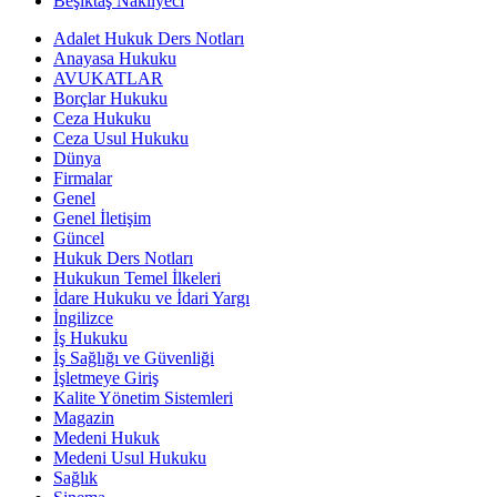
Beşiktaş Nakliyeci
Adalet Hukuk Ders Notları
Anayasa Hukuku
AVUKATLAR
Borçlar Hukuku
Ceza Hukuku
Ceza Usul Hukuku
Dünya
Firmalar
Genel
Genel İletişim
Güncel
Hukuk Ders Notları
Hukukun Temel İlkeleri
İdare Hukuku ve İdari Yargı
İngilizce
İş Hukuku
İş Sağlığı ve Güvenliği
İşletmeye Giriş
Kalite Yönetim Sistemleri
Magazin
Medeni Hukuk
Medeni Usul Hukuku
Sağlık