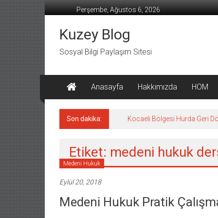
İçeriğe
Perşembe, Ağustos 6, 2026
geç
Kuzey Blog
Sosyal Bilgi Paylaşım Sitesi
Anasayfa
Hakkımızda
HOM
Son dakika:
Kocaeli Bölgesi Hurda Geri D
Etiket: medeni hukuk der
Medeni Hukuk
Eylül 20, 2018
Medeni Hukuk Pratik Çalışm