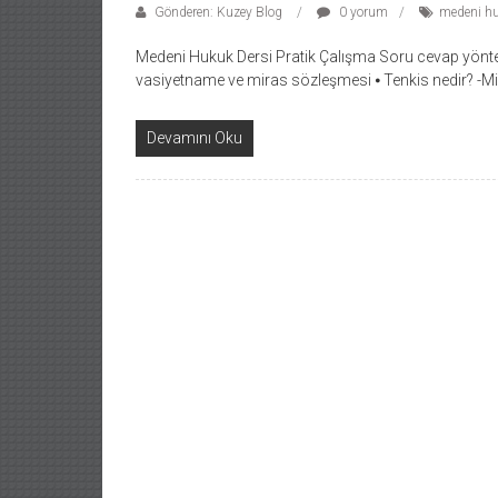
Gönderen: Kuzey Blog
0 yorum
medeni hu
Medeni Hukuk Dersi Pratik Çalışma Soru cevap yöntemi
vasiyetname ve miras sözleşmesi ⦁ Tenkis nedir? -Mi
Devamını Oku