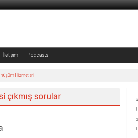
İletişim
Podcasts
önüşüm Hizmetleri
si çıkmış sorular
a