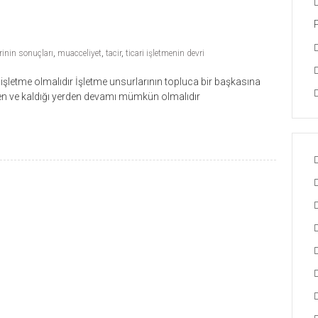
rinin sonuçları
,
muacceliyet
,
tacir
,
ticari işletmenin devri
şletme olmalıdır İşletme unsurlarının topluca bir başkasına
nen ve kaldığı yerden devamı mümkün olmalıdır