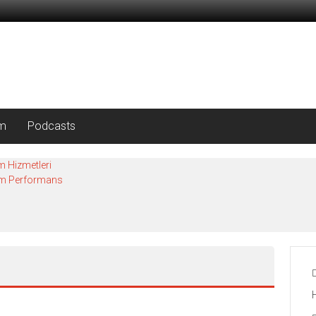
im
Podcasts
m Hizmetleri
mum Performans