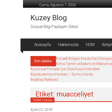
İçeriğe
Cuma, Ağustos 7, 2026
geç
Kuzey Blog
Sosyal Bilgi Paylaşım Sitesi
Anasayfa
Hakkımızda
HOM
İletiş
Kocaeli Bölgesi Hurda Geri Dönüşü
Son dakika:
Klima Tamiri ve Bakımı ile Maksi
Kurumsal Firmalar İçin Özel Kurye Hizmetleri
Büyükçekmece Hurdacı – Sumru Hurda
Beşiktaş Nakliyeci
Etiket: muacceliyet
Ticaret Hukuku
Eylül 22, 2018