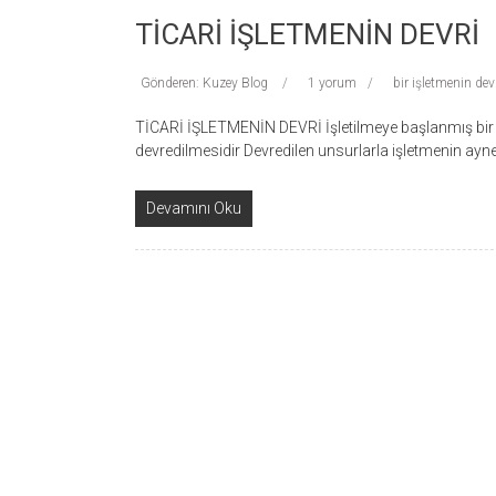
TİCARİ İŞLETMENİN DEVRİ
Gönderen: Kuzey Blog
1 yorum
bir işletmenin dev
TİCARİ İŞLETMENİN DEVRİ İşletilmeye başlanmış bir i
devredilmesidir Devredilen unsurlarla işletmenin ay
Devamını Oku