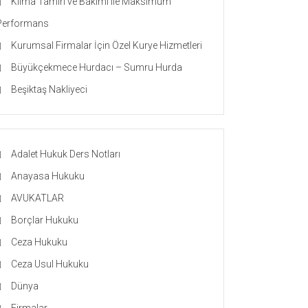
Klima Tamiri ve Bakımı ile Maksimum
Performans
Kurumsal Firmalar İçin Özel Kurye Hizmetleri
Büyükçekmece Hurdacı – Sumru Hurda
Beşiktaş Nakliyeci
Adalet Hukuk Ders Notları
Anayasa Hukuku
AVUKATLAR
Borçlar Hukuku
Ceza Hukuku
Ceza Usul Hukuku
Dünya