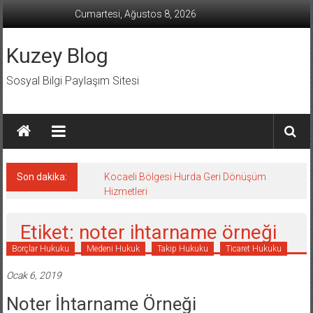
İçeriğe
Cumartesi, Ağustos 8, 2026
geç
Kuzey Blog
Sosyal Bilgi Paylaşım Sitesi
Son dakika:
Kocaeli Bölgesi Hurda Geri Dönüşüm
Hizmetleri
Etiket: noter ihtarname örneği
Borçlar Hukuku
Medeni Hukuk
Takip Hukuku
Ticaret Hukuku
Ocak 6, 2019
Noter İhtarname Örneği