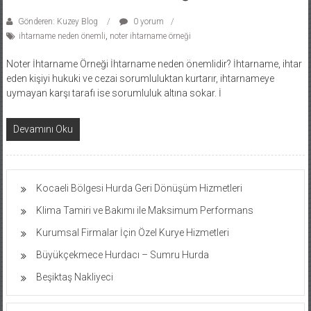
Gönderen: Kuzey Blog
0 yorum
ihtarname neden önemli
,
noter ihtarname örneği
Noter İhtarname Örneği İhtarname neden önemlidir? İhtarname, ihtar
eden kişiyi hukuki ve cezai sorumluluktan kurtarır, ihtarnameye
uymayan karşı tarafı ise sorumluluk altına sokar. İ
Devamını Oku
Kocaeli Bölgesi Hurda Geri Dönüşüm Hizmetleri
Klima Tamiri ve Bakımı ile Maksimum Performans
Kurumsal Firmalar İçin Özel Kurye Hizmetleri
Büyükçekmece Hurdacı – Sumru Hurda
Beşiktaş Nakliyeci