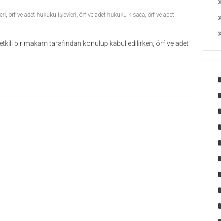
eri
,
örf ve adet hukuku işlevleri
,
örf ve adet hukuku kısaca
,
örf ve adet
tkili bir makam tarafından konulup kabul edilirken, örf ve adet