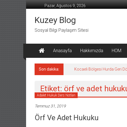
İçeriğe
Pazar, Ağustos 9, 2026
geç
Kuzey Blog
Sosyal Bilgi Paylaşım Sitesi
Anasayfa
Hakkımızda
HOM
Son dakika:
Kocaeli Bölgesi Hurda Geri D
Etiket: örf ve adet hukuku
Adalet Hukuk Ders Notları
Temmuz 31, 2019
Örf Ve Adet Hukuku