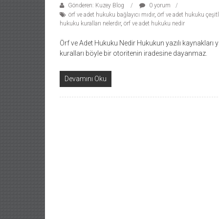
Gönderen: Kuzey Blog
0 yorum
örf ve adet hukuku bağlayıcı mıdır
,
örf ve adet hukuku çeşitl
hukuku kuralları nelerdir
,
örf ve adet hukuku nedir
Örf ve Adet Hukuku Nedir Hukukun yazılı kaynakları ye
kuralları böyle bir otoritenin iradesine dayanmaz.
Devamını Oku