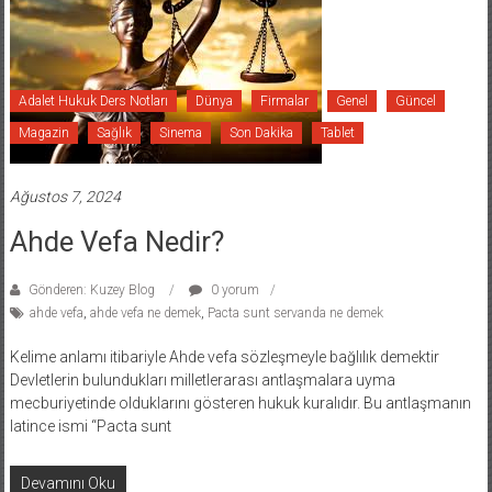
Adalet Hukuk Ders Notları
Dünya
Firmalar
Genel
Güncel
Magazin
Sağlık
Sinema
Son Dakika
Tablet
Ağustos 7, 2024
Ahde Vefa Nedir?
Gönderen: Kuzey Blog
0 yorum
ahde vefa
,
ahde vefa ne demek
,
Pacta sunt servanda ne demek
Kelime anlamı itibariyle Ahde vefa sözleşmeyle bağlılık demektir
Devletlerin bulundukları milletlerarası antlaşmalara uyma
mecburiyetinde olduklarını gösteren hukuk kuralıdır. Bu antlaşmanın
latince ismi “Pacta sunt
Devamını Oku