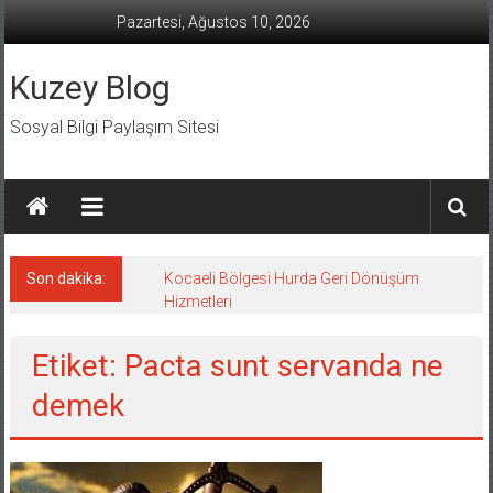
İçeriğe
Pazartesi, Ağustos 10, 2026
geç
Kuzey Blog
Sosyal Bilgi Paylaşım Sitesi
Son dakika:
Kocaeli Bölgesi Hurda Geri Dönüşüm
Hizmetleri
Etiket: Pacta sunt servanda ne
demek