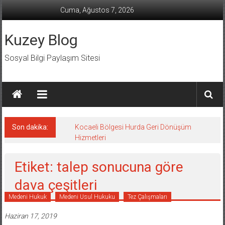
İçeriğe
Cuma, Ağustos 7, 2026
geç
Kuzey Blog
Sosyal Bilgi Paylaşım Sitesi
Son dakika:
Kocaeli Bölgesi Hurda Geri Dönüşüm
Hizmetleri
Etiket: talep sonucuna göre
dava çeşitleri
Medeni Hukuk
Medeni Usul Hukuku
Tez Çalışmaları
Haziran 17, 2019