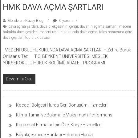
HMK DAVA AÇMA ŞARTLARI
Gönderen: Kuzey Blog
0 yorum
dava açma şartları
,
dava dilekçesinin içeriği
,
davanın açılma zamanı
,
medeni
hukukta dava çeşitleri
,
medeni usul hukukunda dava açma
,
talep sonucuna göre
dava çeşitleri
,
topluluk davası
MEDENİ USUL HUKUKUNDA DAVA AÇMA ŞARTLARI – Zehra Burak
Önlisans Tez T.C. BEYKENT ÜNİVERSİTESİ MESLEK
YÜKSEKOKULU HUKUK BÖLÜMÜ ADALET PROGRAMI
Devamını Oku
Kocaeli Bölgesi Hurda Geri Dönüşüm Hizmetleri
Klima Tamiri ve Bakımı ile Maksimum Performans
Kurumsal Firmalar İçin Özel Kurye Hizmetleri
Büyükçekmece Hurdacı – Sumru Hurda