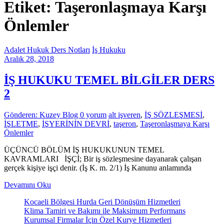
Etiket: Taşeronlaşmaya Karşı
Önlemler
Adalet Hukuk Ders Notları
İş Hukuku
Aralık 28, 2018
İŞ HUKUKU TEMEL BİLGİLER DERS
2
Gönderen: Kuzey Blog
0 yorum
alt işveren
,
İŞ SÖZLEŞMESİ
,
İŞLETME
,
İŞYERİNİN DEVRİ
,
taşeron
,
Taşeronlaşmaya Karşı
Önlemler
ÜÇÜNCÜ BÖLÜM İŞ HUKUKUNUN TEMEL
KAVRAMLARI İŞÇİ; Bir iş sözleşmesine dayanarak çalışan
gerçek kişiye işçi denir. (İş K. m. 2/1) İş Kanunu anlamında
Devamını Oku
Kocaeli Bölgesi Hurda Geri Dönüşüm Hizmetleri
Klima Tamiri ve Bakımı ile Maksimum Performans
Kurumsal Firmalar İçin Özel Kurye Hizmetleri