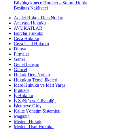
Büyükçekmece Hurdacı – Sumru Hurda
Beşiktaş Nakliyeci
Adalet Hukuk Ders Notları
Anayasa Hukuku
AVUKATLAR
Borçlar Hukuku
Ceza Hukuku
Ceza Usul Hukuku
Dünya
Firmalar
Genel
Genel İletişim
Güncel
Hukuk Ders Notları
Hukukun Temel İlkeleri
İdare Hukuku ve İdari Yargı
İngilizce
İş Hukuku
İş Sağlığı ve Güvenliği
İşletmeye Giriş
Kalite Yönetim Sistemleri
Magazin
Medeni Hukuk
Medeni Usul Hukuku