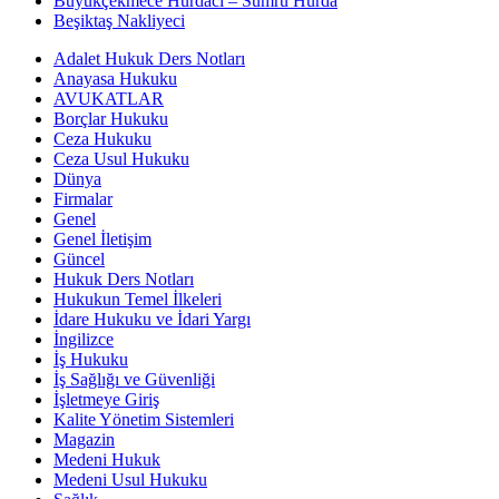
Büyükçekmece Hurdacı – Sumru Hurda
Beşiktaş Nakliyeci
Adalet Hukuk Ders Notları
Anayasa Hukuku
AVUKATLAR
Borçlar Hukuku
Ceza Hukuku
Ceza Usul Hukuku
Dünya
Firmalar
Genel
Genel İletişim
Güncel
Hukuk Ders Notları
Hukukun Temel İlkeleri
İdare Hukuku ve İdari Yargı
İngilizce
İş Hukuku
İş Sağlığı ve Güvenliği
İşletmeye Giriş
Kalite Yönetim Sistemleri
Magazin
Medeni Hukuk
Medeni Usul Hukuku