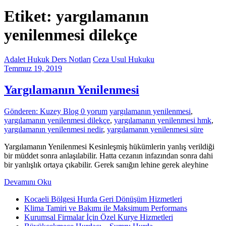
Etiket: yargılamanın
yenilenmesi dilekçe
Adalet Hukuk Ders Notları
Ceza Usul Hukuku
Temmuz 19, 2019
Yargılamanın Yenilenmesi
Gönderen: Kuzey Blog
0 yorum
yargılamanın yenilenmesi
,
yargılamanın yenilenmesi dilekçe
,
yargılamanın yenilenmesi hmk
,
yargılamanın yenilenmesi nedir
,
yargılamanın yenilenmesi süre
Yargılamanın Yenilenmesi Kesinleşmiş hükümlerin yanlış verildiği
bir müddet sonra anlaşılabilir. Hatta cezanın infazından sonra dahi
bir yanlışlık ortaya çıkabilir. Gerek sanığın lehine gerek aleyhine
Devamını Oku
Kocaeli Bölgesi Hurda Geri Dönüşüm Hizmetleri
Klima Tamiri ve Bakımı ile Maksimum Performans
Kurumsal Firmalar İçin Özel Kurye Hizmetleri