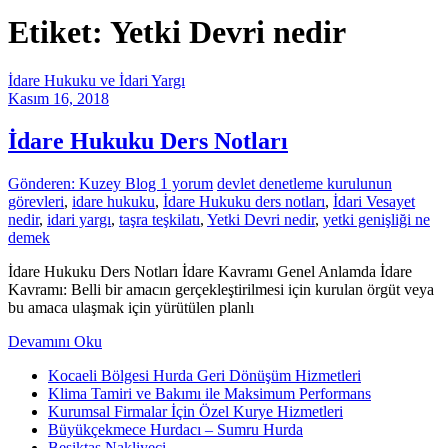
Etiket: Yetki Devri nedir
İdare Hukuku ve İdari Yargı
Kasım 16, 2018
İdare Hukuku Ders Notları
Gönderen: Kuzey Blog
1 yorum
devlet denetleme kurulunun
görevleri
,
idare hukuku
,
İdare Hukuku ders notları
,
İdari Vesayet
nedir
,
idari yargı
,
taşra teşkilatı
,
Yetki Devri nedir
,
yetki genişliği ne
demek
İdare Hukuku Ders Notları İdare Kavramı Genel Anlamda İdare
Kavramı: Belli bir amacın gerçekleştirilmesi için kurulan örgüt veya
bu amaca ulaşmak için yürütülen planlı
Devamını Oku
Kocaeli Bölgesi Hurda Geri Dönüşüm Hizmetleri
Klima Tamiri ve Bakımı ile Maksimum Performans
Kurumsal Firmalar İçin Özel Kurye Hizmetleri
Büyükçekmece Hurdacı – Sumru Hurda
Beşiktaş Nakliyeci