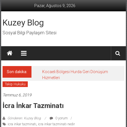
İçeriğe
Pazar, Ağustos 9, 2026
geç
Kuzey Blog
Sosyal Bilgi Paylaşım Sitesi
Son dakika:
Kocaeli Bölgesi Hurda Geri Dönüşüm
Hizmetleri
Takip Hukuku
Temmuz 6, 2019
İcra İnkar Tazminatı
Gönderen: Kuzey Blog
0 yorum
icra inkar tazminatı
,
icra inkar tazminatı nedir