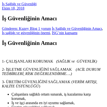
İş Sağlığı ve Güvenliği
Ekim 18, 2018
İş Güvenliğinin Amacı
Gönderen: Kuzey Blog
1 yorum
İş Sağlığı ve Güvenliğinin Amacı
,
İş sağlığı ve güvenliğinin önemi
,
İSG’nin kapsamı
İş Güvenliğinin Amacı
1- ÇALIŞANLARI KORUMAK
(SAĞLIK ve GÜVENLİK)
2- İŞLETME GÜVENLİĞİNİ SAĞLAMAK
(ACİL DURUM
TEDBİRLERİ, RİSK DEĞERLENDİRME….)
3- ÜRETİM GÜVENLİĞİNİ SAĞLAMAK (
VERİM ARTIŞI,
KALİTE ÜSTÜNLÜĞÜ
)
Çalışanlara sağlıklı ortam sunarak, iş kazalarına karşı
korumak,
İş ve işçi arasında en iyi uyumu sağlamak,