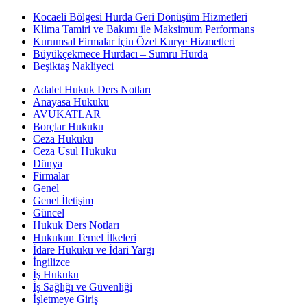
Kocaeli Bölgesi Hurda Geri Dönüşüm Hizmetleri
Klima Tamiri ve Bakımı ile Maksimum Performans
Kurumsal Firmalar İçin Özel Kurye Hizmetleri
Büyükçekmece Hurdacı – Sumru Hurda
Beşiktaş Nakliyeci
Adalet Hukuk Ders Notları
Anayasa Hukuku
AVUKATLAR
Borçlar Hukuku
Ceza Hukuku
Ceza Usul Hukuku
Dünya
Firmalar
Genel
Genel İletişim
Güncel
Hukuk Ders Notları
Hukukun Temel İlkeleri
İdare Hukuku ve İdari Yargı
İngilizce
İş Hukuku
İş Sağlığı ve Güvenliği
İşletmeye Giriş