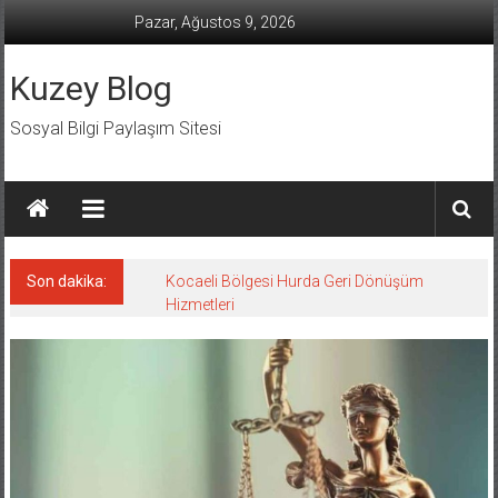
İçeriğe
Pazar, Ağustos 9, 2026
geç
Kuzey Blog
Sosyal Bilgi Paylaşım Sitesi
Son dakika:
Kocaeli Bölgesi Hurda Geri Dönüşüm
Hizmetleri