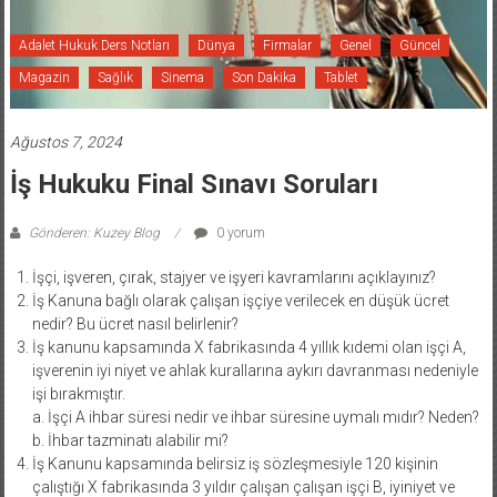
Adalet Hukuk Ders Notları
Dünya
Firmalar
Genel
Güncel
Magazin
Sağlık
Sinema
Son Dakika
Tablet
Ağustos 7, 2024
İş Hukuku Final Sınavı Soruları
Gönderen: Kuzey Blog
0 yorum
İşçi, işveren, çırak, stajyer ve işyeri kavramlarını açıklayınız?
İş Kanuna bağlı olarak çalışan işçiye verilecek en düşük ücret
nedir? Bu ücret nasıl belirlenir?
İş kanunu kapsamında X fabrikasında 4 yıllık kıdemi olan işçi A,
işverenin iyi niyet ve ahlak kurallarına aykırı davranması nedeniyle
işi bırakmıştır.
a. İşçi A ihbar süresi nedir ve ihbar süresine uymalı mıdır? Neden?
b. İhbar tazminatı alabilir mi?
İş Kanunu kapsamında belirsiz iş sözleşmesiyle 120 kişinin
çalıştığı X fabrikasında 3 yıldır çalışan çalışan işçi B, iyiniyet ve