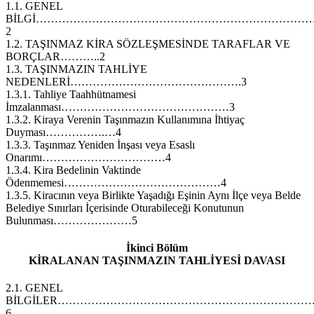
1.1. GENEL
BİLGİ………………………………………………………………
2
1.2. TAŞINMAZ KİRA SÖZLEŞMESİNDE TARAFLAR VE
BORÇLAR………..2
1.3. TAŞINMAZIN TAHLİYE
NEDENLERİ……………………………………….3
1.3.1. Tahliye Taahhütnamesi
İmzalanması………………………………………3
1.3.2. Kiraya Verenin Taşınmazın Kullanımına İhtiyaç
Duyması…………….…4
1.3.3. Taşınmaz Yeniden İnşası veya Esaslı
Onarımı……………………………4
1.3.4. Kira Bedelinin Vaktinde
Ödenmemesi……………………………………4
1.3.5. Kiracının veya Birlikte Yaşadığı Eşinin Aynı İlçe veya Belde
Belediye Sınırları İçerisinde Oturabileceği Konutunun
Bulunması…………………5
İkinci Bölüm
KİRALANAN TAŞINMAZIN TAHLİYESİ DAVASI
2.1. GENEL
BİLGİLER…………………………………………………………
6