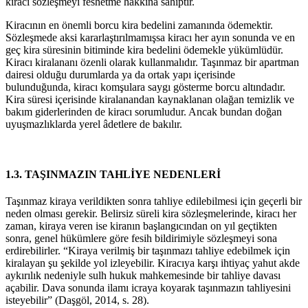
kiracı sözleşmeyi feshetme hakkına sahiptir.
Kiracının en önemli borcu kira bedelini zamanında ödemektir.
Sözleşmede aksi kararlaştırılmamışsa kiracı her ayın sonunda ve en
geç kira süresinin bitiminde kira bedelini ödemekle yükümlüdür.
Kiracı kiralananı özenli olarak kullanmalıdır. Taşınmaz bir apartman
dairesi olduğu durumlarda ya da ortak yapı içerisinde
bulunduğunda, kiracı komşulara saygı gösterme borcu altındadır.
Kira süresi içerisinde kiralanandan kaynaklanan olağan temizlik ve
bakım giderlerinden de kiracı sorumludur. Ancak bundan doğan
uyuşmazlıklarda yerel âdetlere de bakılır.
1.3. TAŞINMAZIN TAHLİYE NEDENLERİ
Taşınmaz kiraya verildikten sonra tahliye edilebilmesi için geçerli bir
neden olması gerekir. Belirsiz süreli kira sözleşmelerinde, kiracı her
zaman, kiraya veren ise kiranın başlangıcından on yıl geçtikten
sonra, genel hükümlere göre fesih bildirimiyle sözleşmeyi sona
erdirebilirler. “Kiraya verilmiş bir taşınmazı tahliye edebilmek için
kiralayan şu şekilde yol izleyebilir. Kiracıya karşı ihtiyaç yahut akde
aykırılık nedeniyle sulh hukuk mahkemesinde bir tahliye davası
açabilir. Dava sonunda ilamı icraya koyarak taşınmazın tahliyesini
isteyebilir” (Daşgöl, 2014, s. 28).