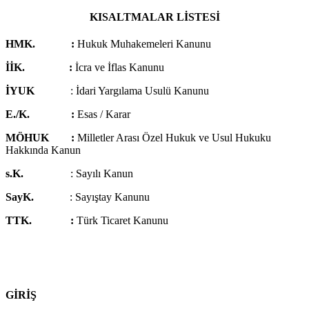
KISALTMALAR LİSTESİ
HMK.
:
Hukuk Muhakemeleri Kanunu
İİK. :
İcra ve İflas Kanunu
İYUK
: İdari Yargılama Usulü Kanunu
E./K.
:
Esas / Karar
MÖHUK :
Milletler Arası Özel Hukuk ve Usul Hukuku
Hakkında Kanun
s.K.
: Sayılı Kanun
SayK.
: Sayıştay Kanunu
TTK.
:
Türk Ticaret Kanunu
GİRİŞ