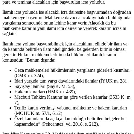
para ve teminat alacakları için başvurulan icra yoludur.
İlamlı icra yolunda ise alacaklı icra dairesine başvurmadan doğrudan
mahkemeye başvurur. Mahkeme davacı alacaklıyı haklı bulduğunda
yargılama sonucunda onun lehine karar verir. Alacaklı da bu
mahkeme kararını yanı ilamı icra dairesine vererek kararın icrasını
sağlatır.
İlamlı icra yoluna başvurabilmek için alacaklının elinde bir ilam ya
da kanunda belirtilen ilam niteliğindeki belgelerden birinin olması
gerekir. Hukuk mahkemelerinin eda hükümleri ilamlı icranın
konusudur. “Bunun dışında;
Ceza mahkemeleri hükümlerinin yargılama giderleri kısımları
(CMK m. 324),
İdari yargıda tam yargı davalarındaki ilamlar (İYUK m. 28),
Sayıştay ilamları (SayK. M. 53),
Hakem kararları (HMK m. 439),
Mecburi Tahkim Kanunu’na göre verilen kararlar (3533 K. m.
7),
Tenfiz kararı verilmiş, yabancı mahkeme ve hakem kararları
(MÖHUK m. 57/1, 61/2)
Özel kanunlarında açıkça ilam olduğu belirtilen belgeler bu
kapsamdadır” (Pekcanıtez, vd. 2018, s. 212).