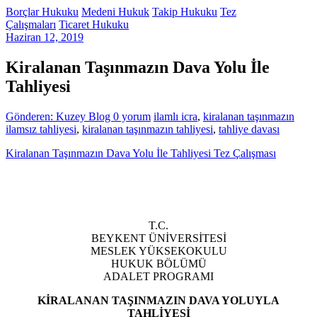
Borçlar Hukuku
Medeni Hukuk
Takip Hukuku
Tez
Çalışmaları
Ticaret Hukuku
Haziran 12, 2019
Kiralanan Taşınmazın Dava Yolu İle
Tahliyesi
Gönderen: Kuzey Blog
0 yorum
ilamlı icra
,
kiralanan taşınmazın
ilamsız tahliyesi
,
kiralanan taşınmazın tahliyesi
,
tahliye davası
Kiralanan Taşınmazın Dava Yolu İle Tahliyesi Tez Çalışması
T.C.
BEYKENT ÜNİVERSİTESİ
MESLEK YÜKSEKOKULU
HUKUK BÖLÜMÜ
ADALET PROGRAMI
KİRALANAN TAŞINMAZIN DAVA YOLUYLA
TAHLİYESİ