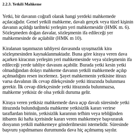
2.2.3. Yetkili Mahkeme
Yetki, bir davanın coğrafi olarak hangi yerdeki mahkemede
açılacağıdır. Genel yetkili mahkeme, davalı gerçek veya tüzel kişinin
davanın açıldığı tarihteki yerleşim yeri mahkemesidir (HMK m. 6).
Sözleşmeden doğan davalar, sözleşmenin ifa edileceği yer
mahkemesinde de açılabilir (HMK m 10).
Kiralanan taşınmazın tahliyesi davasında uyuşmazlık kira
sözleşmesinden kaynaklanmaktadır. Buna göre kiraya veren dava
açarken kiracının yerleşim yeri mahkemesinde veya sözleşmenin ifa
edileceği yerde tahliye davasını açabilir. Burada yetki kesin yetki
olmadığından dolayı mahkeme davanın yetkili mahkemede açılıp
açılmadığını resen incelemez. Şayet mahkemenin yetkisine itirazı
varsa davalının ilk cevap dilekçesinde yetki itirazında bulunması
gerekir. İlk cevap dilekçesinde yetki itirazında bulunmazsa,
mahkeme yetkisiz de olsa yetkili duruma gelir.
Kiraya veren yetkisiz mahkemede dava açıp davalı süresinde yetki
itirazında bulunduğunda mahkeme yetkisizlik kararı verirse
taraflardan birinin, yetkisizlik kararının tefhim veya tebliğinden
itibaren iki hafta içerisinde kararı veren mahkemeye başvurarak
dosyanın yetkili mahkemeye gönderilmesini istemelidir. Süresinde
başvuru yapılmaması durumunda dava hiç açılmamış sayılır.