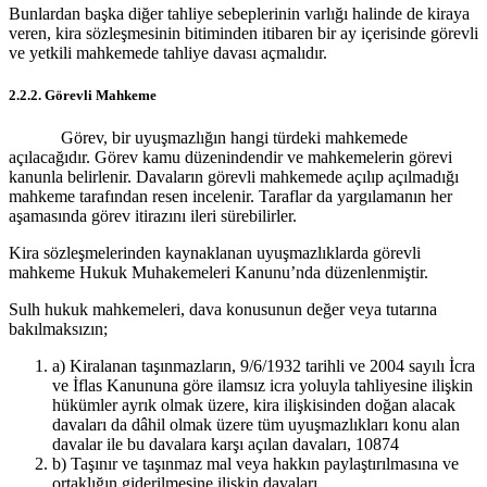
Bunlardan başka diğer tahliye sebeplerinin varlığı halinde de kiraya
veren, kira sözleşmesinin bitiminden itibaren bir ay içerisinde görevli
ve yetkili mahkemede tahliye davası açmalıdır.
2.2.2. Görevli Mahkeme
Görev, bir uyuşmazlığın hangi türdeki mahkemede
açılacağıdır. Görev kamu düzenindendir ve mahkemelerin görevi
kanunla belirlenir. Davaların görevli mahkemede açılıp açılmadığı
mahkeme tarafından resen incelenir. Taraflar da yargılamanın her
aşamasında görev itirazını ileri sürebilirler.
Kira sözleşmelerinden kaynaklanan uyuşmazlıklarda görevli
mahkeme Hukuk Muhakemeleri Kanunu’nda düzenlenmiştir.
Sulh hukuk mahkemeleri, dava konusunun değer veya tutarına
bakılmaksızın;
a) Kiralanan taşınmazların, 9/6/1932 tarihli ve 2004 sayılı İcra
ve İflas Kanununa göre ilamsız icra yoluyla tahliyesine ilişkin
hükümler ayrık olmak üzere, kira ilişkisinden doğan alacak
davaları da dâhil olmak üzere tüm uyuşmazlıkları konu alan
davalar ile bu davalara karşı açılan davaları, 10874
b) Taşınır ve taşınmaz mal veya hakkın paylaştırılmasına ve
ortaklığın giderilmesine ilişkin davaları,