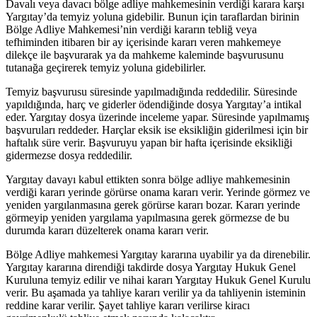
Davalı veya davacı bölge adliye mahkemesinin verdiği karara karşı
Yargıtay’da temyiz yoluna gidebilir. Bunun için taraflardan birinin
Bölge Adliye Mahkemesi’nin verdiği kararın tebliğ veya
tefhiminden itibaren bir ay içerisinde kararı veren mahkemeye
dilekçe ile başvurarak ya da mahkeme kaleminde başvurusunu
tutanağa geçirerek temyiz yoluna gidebilirler.
Temyiz başvurusu süresinde yapılmadığında reddedilir. Süresinde
yapıldığında, harç ve giderler ödendiğinde dosya Yargıtay’a intikal
eder. Yargıtay dosya üzerinde inceleme yapar. Süresinde yapılmamış
başvuruları reddeder. Harçlar eksik ise eksikliğin giderilmesi için bir
haftalık süre verir. Başvuruyu yapan bir hafta içerisinde eksikliği
gidermezse dosya reddedilir.
Yargıtay davayı kabul ettikten sonra bölge adliye mahkemesinin
verdiği kararı yerinde görürse onama kararı verir. Yerinde görmez ve
yeniden yargılanmasına gerek görürse kararı bozar. Kararı yerinde
görmeyip yeniden yargılama yapılmasına gerek görmezse de bu
durumda kararı düzelterek onama kararı verir.
Bölge Adliye mahkemesi Yargıtay kararına uyabilir ya da direnebilir.
Yargıtay kararına direndiği takdirde dosya Yargıtay Hukuk Genel
Kuruluna temyiz edilir ve nihai kararı Yargıtay Hukuk Genel Kurulu
verir. Bu aşamada ya tahliye kararı verilir ya da tahliyenin isteminin
reddine karar verilir. Şayet tahliye kararı verilirse kiracı