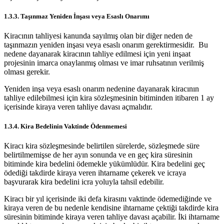
1.3.3. Taşınmaz Yeniden İnşası veya Esaslı Onarımı
Kiracının tahliyesi kanunda sayılmış olan bir diğer neden de
taşınmazın yeniden inşası veya esaslı onarım gerektirmesidir. Bu
nedene dayanarak kiracının tahliye edilmesi için yeni inşaat
projesinin imarca onaylanmış olması ve imar ruhsatının verilmiş
olması gerekir.
Yeniden inşa veya esaslı onarım nedenine dayanarak kiracının
tahliye edilebilmesi için kira sözleşmesinin bitiminden itibaren 1 ay
içerisinde kiraya veren tahliye davası açmalıdır.
1.3.4. Kira Bedelinin Vaktinde Ödenmemesi
Kiracı kira sözleşmesinde belirtilen sürelerde, sözleşmede süre
belirtilmemişse de her ayın sonunda ve en geç kira süresinin
bitiminde kira bedelini ödemekle yükümlüdür. Kira bedelini geç
ödediği takdirde kiraya veren ihtarname çekerek ve icraya
başvurarak kira bedelini icra yoluyla tahsil edebilir.
Kiracı bir yıl içerisinde iki defa kirasını vaktinde ödemediğinde ve
kiraya veren de bu nedenle kendisine ihtarname çektiği takdirde kira
süresinin bitiminde kiraya veren tahliye davası açabilir. İki ihtarname