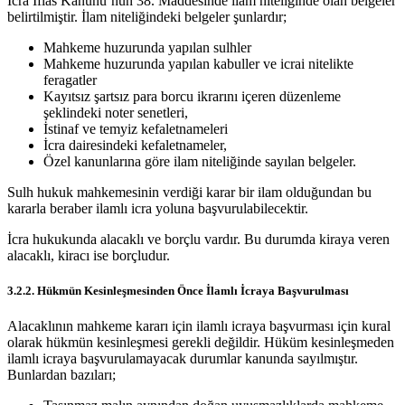
İcra İflas Kanunu’nun 38. Maddesinde ilam niteliğinde olan belgeler
belirtilmiştir. İlam niteliğindeki belgeler şunlardır;
Mahkeme huzurunda yapılan sulhler
Mahkeme huzurunda yapılan kabuller ve icrai nitelikte
feragatler
Kayıtsız şartsız para borcu ikrarını içeren düzenleme
şeklindeki noter senetleri,
İstinaf ve temyiz kefaletnameleri
İcra dairesindeki kefaletnameler,
Özel kanunlarına göre ilam niteliğinde sayılan belgeler.
Sulh hukuk mahkemesinin verdiği karar bir ilam olduğundan bu
kararla beraber ilamlı icra yoluna başvurulabilecektir.
İcra hukukunda alacaklı ve borçlu vardır. Bu durumda kiraya veren
alacaklı, kiracı ise borçludur.
3.2.2. Hükmün Kesinleşmesinden Önce İlamlı İcraya Başvurulması
Alacaklının mahkeme kararı için ilamlı icraya başvurması için kural
olarak hükmün kesinleşmesi gerekli değildir. Hüküm kesinleşmeden
ilamlı icraya başvurulamayacak durumlar kanunda sayılmıştır.
Bunlardan bazıları;