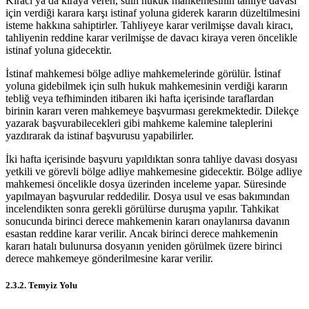
Kiracı ya da kiraya veren, sulh hukuk mahkemesinin tahliye davası
için verdiği karara karşı istinaf yoluna giderek kararın düzeltilmesini
isteme hakkına sahiptirler. Tahliyeye karar verilmişse davalı kiracı,
tahliyenin reddine karar verilmişse de davacı kiraya veren öncelikle
istinaf yoluna gidecektir.
İstinaf mahkemesi bölge adliye mahkemelerinde görülür. İstinaf
yoluna gidebilmek için sulh hukuk mahkemesinin verdiği kararın
tebliğ veya tefhiminden itibaren iki hafta içerisinde taraflardan
birinin kararı veren mahkemeye başvurması gerekmektedir. Dilekçe
yazarak başvurabilecekleri gibi mahkeme kalemine taleplerini
yazdırarak da istinaf başvurusu yapabilirler.
İki hafta içerisinde başvuru yapıldıktan sonra tahliye davası dosyası
yetkili ve görevli bölge adliye mahkemesine gidecektir. Bölge adliye
mahkemesi öncelikle dosya üzerinden inceleme yapar. Süresinde
yapılmayan başvurular reddedilir. Dosya usul ve esas bakımından
incelendikten sonra gerekli görülürse duruşma yapılır. Tahkikat
sonucunda birinci derece mahkemenin kararı onaylanırsa davanın
esastan reddine karar verilir. Ancak birinci derece mahkemenin
kararı hatalı bulunursa dosyanın yeniden görülmek üzere birinci
derece mahkemeye gönderilmesine karar verilir.
2.3.2. Temyiz Yolu