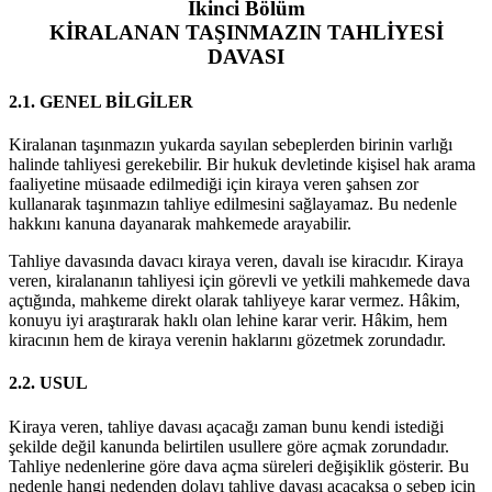
İkinci Bölüm
KİRALANAN TAŞINMAZIN TAHLİYESİ
DAVASI
2.1. GENEL BİLGİLER
Kiralanan taşınmazın yukarda sayılan sebeplerden birinin varlığı
halinde tahliyesi gerekebilir. Bir hukuk devletinde kişisel hak arama
faaliyetine müsaade edilmediği için kiraya veren şahsen zor
kullanarak taşınmazın tahliye edilmesini sağlayamaz. Bu nedenle
hakkını kanuna dayanarak mahkemede arayabilir.
Tahliye davasında davacı kiraya veren, davalı ise kiracıdır. Kiraya
veren, kiralananın tahliyesi için görevli ve yetkili mahkemede dava
açtığında, mahkeme direkt olarak tahliyeye karar vermez. Hâkim,
konuyu iyi araştırarak haklı olan lehine karar verir. Hâkim, hem
kiracının hem de kiraya verenin haklarını gözetmek zorundadır.
2.2. USUL
Kiraya veren, tahliye davası açacağı zaman bunu kendi istediği
şekilde değil kanunda belirtilen usullere göre açmak zorundadır.
Tahliye nedenlerine göre dava açma süreleri değişiklik gösterir. Bu
nedenle hangi nedenden dolayı tahliye davası açacaksa o sebep için