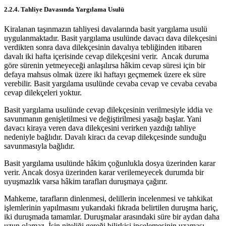
2.2.4. Tahliye Davasında Yargılama Usulü
Kiralanan taşınmazın tahliyesi davalarında basit yargılama usulü
uygulanmaktadır. Basit yargılama usulünde davacı dava dilekçesini
verdikten sonra dava dilekçesinin davalıya tebliğinden itibaren
davalı iki hafta içerisinde cevap dilekçesini verir. Ancak duruma
göre sürenin yetmeyeceği anlaşılırsa hâkim cevap süresi için bir
defaya mahsus olmak üzere iki haftayı geçmemek üzere ek süre
verebilir. Basit yargılama usulünde cevaba cevap ve cevaba cevaba
cevap dilekçeleri yoktur.
Basit yargılama usulünde cevap dilekçesinin verilmesiyle iddia ve
savunmanın genişletilmesi ve değiştirilmesi yasağı başlar. Yani
davacı kiraya veren dava dilekçesini verirken yazdığı tahliye
nedeniyle bağlıdır. Davalı kiracı da cevap dilekçesinde sunduğu
savunmasıyla bağlıdır.
Basit yargılama usulünde hâkim çoğunlukla dosya üzerinden karar
verir. Ancak dosya üzerinden karar verilemeyecek durumda bir
uyuşmazlık varsa hâkim tarafları duruşmaya çağırır.
Mahkeme, tarafların dinlenmesi, delillerin incelenmesi ve tahkikat
işlemlerinin yapılmasını yukarıdaki fıkrada belirtilen duruşma hariç,
iki duruşmada tamamlar. Duruşmalar arasındaki süre bir aydan daha
uzun olamaz. İşin niteliği gereği bilirkişi incelemesinin uzaması,