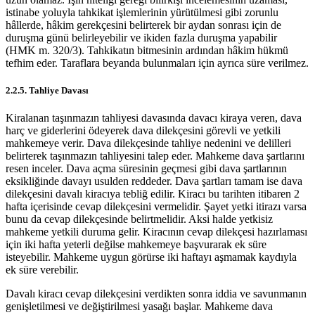
istinabe yoluyla tahkikat işlemlerinin yürütülmesi gibi zorunlu
hâllerde, hâkim gerekçesini belirterek bir aydan sonrası için de
duruşma günü belirleyebilir ve ikiden fazla duruşma yapabilir
(HMK m. 320/3). Tahkikatın bitmesinin ardından hâkim hükmü
tefhim eder. Taraflara beyanda bulunmaları için ayrıca süre verilmez.
2.2.5. Tahliye Davası
Kiralanan taşınmazın tahliyesi davasında davacı kiraya veren, dava
harç ve giderlerini ödeyerek dava dilekçesini görevli ve yetkili
mahkemeye verir. Dava dilekçesinde tahliye nedenini ve delilleri
belirterek taşınmazın tahliyesini talep eder. Mahkeme dava şartlarını
resen inceler. Dava açma süresinin geçmesi gibi dava şartlarının
eksikliğinde davayı usulden reddeder. Dava şartları tamam ise dava
dilekçesini davalı kiracıya tebliğ edilir. Kiracı bu tarihten itibaren 2
hafta içerisinde cevap dilekçesini vermelidir. Şayet yetki itirazı varsa
bunu da cevap dilekçesinde belirtmelidir. Aksi halde yetkisiz
mahkeme yetkili duruma gelir. Kiracının cevap dilekçesi hazırlaması
için iki hafta yeterli değilse mahkemeye başvurarak ek süre
isteyebilir. Mahkeme uygun görürse iki haftayı aşmamak kaydıyla
ek süre verebilir.
Davalı kiracı cevap dilekçesini verdikten sonra iddia ve savunmanın
genişletilmesi ve değiştirilmesi yasağı başlar. Mahkeme dava