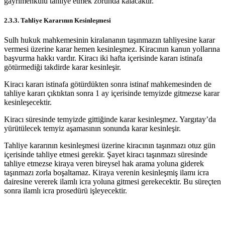
gayrimenkulü tahliye etmek zorunda kalacaktır.
2.3.3. Tahliye Kararının Kesinleşmesi
Sulh hukuk mahkemesinin kiralananın taşınmazın tahliyesine karar
vermesi üzerine karar hemen kesinleşmez. Kiracının kanun yollarına
başvurma hakkı vardır. Kiracı iki hafta içerisinde kararı istinafa
götürmediği takdirde karar kesinleşir.
Kiracı kararı istinafa götürdükten sonra istinaf mahkemesinden de
tahliye kararı çıktıktan sonra 1 ay içerisinde temyizde gitmezse karar
kesinleşecektir.
Kiracı süresinde temyizde gittiğinde karar kesinleşmez. Yargıtay’da
yürütülecek temyiz aşamasının sonunda karar kesinleşir.
Tahliye kararının kesinleşmesi üzerine kiracının taşınmazı otuz gün
içerisinde tahliye etmesi gerekir. Şayet kiracı taşınmazı süresinde
tahliye etmezse kiraya veren bireysel hak arama yoluna giderek
taşınmazı zorla boşaltamaz. Kiraya verenin kesinleşmiş ilamı icra
dairesine vererek ilamlı icra yoluna gitmesi gerekecektir. Bu süreçten
sonra ilamlı icra prosedürü işleyecektir.