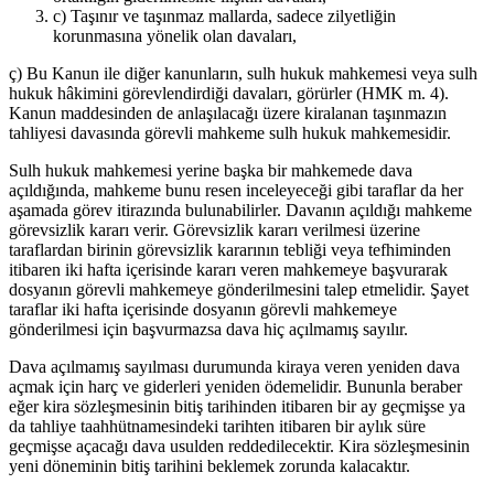
c) Taşınır ve taşınmaz mallarda, sadece zilyetliğin
korunmasına yönelik olan davaları,
ç) Bu Kanun ile diğer kanunların, sulh hukuk mahkemesi veya sulh
hukuk hâkimini görevlendirdiği davaları, görürler (HMK m. 4).
Kanun maddesinden de anlaşılacağı üzere kiralanan taşınmazın
tahliyesi davasında görevli mahkeme sulh hukuk mahkemesidir.
Sulh hukuk mahkemesi yerine başka bir mahkemede dava
açıldığında, mahkeme bunu resen inceleyeceği gibi taraflar da her
aşamada görev itirazında bulunabilirler. Davanın açıldığı mahkeme
görevsizlik kararı verir. Görevsizlik kararı verilmesi üzerine
taraflardan birinin görevsizlik kararının tebliği veya tefhiminden
itibaren iki hafta içerisinde kararı veren mahkemeye başvurarak
dosyanın görevli mahkemeye gönderilmesini talep etmelidir. Şayet
taraflar iki hafta içerisinde dosyanın görevli mahkemeye
gönderilmesi için başvurmazsa dava hiç açılmamış sayılır.
Dava açılmamış sayılması durumunda kiraya veren yeniden dava
açmak için harç ve giderleri yeniden ödemelidir. Bununla beraber
eğer kira sözleşmesinin bitiş tarihinden itibaren bir ay geçmişse ya
da tahliye taahhütnamesindeki tarihten itibaren bir aylık süre
geçmişse açacağı dava usulden reddedilecektir. Kira sözleşmesinin
yeni döneminin bitiş tarihini beklemek zorunda kalacaktır.