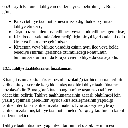
6570 sayılı kanunda tahliye nedenleri ayrıca belirtilmiştir. Buna
göre;
Kiracı tahliye taahhütnamesi imzaladığı halde taşınmazı
tahliye etmezse,
Taşınmaz yeniden inşa edilmesi veya tamir edilmesi gerekirse,
Kira bedeli vaktinde ödenmediği için bir yıl içerisinde iki defa
kiracıya ihtarname çekilmişse,
Kiracının veya birlikte yaşadığı eşinin aynı ilçe veya belde
belediye sınırları içerisinde oturabileceği konutunun
bulunması durumunda kiraya veren tahliye davası açabilir.
1.3.1. Tahliye Taahhütnamesi İmzalanması
Kiracı, taşınmaz kira sözleşmesini imzaladığı tarihten sonra ileri bir
tarihte kiraya verenle karşılıklı anlaşarak bir tahliye taahhütnamesi
imzalayabilir. Buna göre kiracı hangi tarihte taşınmazı tahliye
edeceğini belirtir. Tahliye taahhütnamesinin geçerli olabilmesi için
yazılı yapılması gereklidir. Ayrıca kira sözleşmesinin yapıldığı
tarihten ileriki bir tarihte imzalanmalıdır. Kira sözleşmesiyle aynı
tarihte imzalanmış tahliye taahhütnameleri Yargıtay tarafından kabul
edilememektedir.
Tahliye taahhütnamesi yapılırken tarihin net olarak belirtilmesi