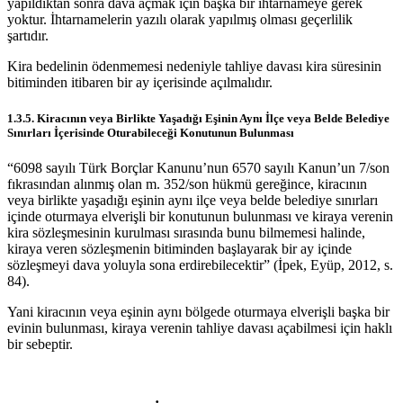
yapıldıktan sonra dava açmak için başka bir ihtarnameye gerek
yoktur. İhtarnamelerin yazılı olarak yapılmış olması geçerlilik
şartıdır.
Kira bedelinin ödenmemesi nedeniyle tahliye davası kira süresinin
bitiminden itibaren bir ay içerisinde açılmalıdır.
1.3.5. Kiracının veya Birlikte Yaşadığı Eşinin Aynı İlçe veya Belde Belediye
Sınırları İçerisinde Oturabileceği Konutunun Bulunması
“6098 sayılı Türk Borçlar Kanunu’nun 6570 sayılı Kanun’un 7/son
fıkrasından alınmış olan m. 352/son hükmü gereğince, kiracının
veya birlikte yaşadığı eşinin aynı ilçe veya belde belediye sınırları
içinde oturmaya elverişli bir konutunun bulunması ve kiraya verenin
kira sözleşmesinin kurulması sırasında bunu bilmemesi halinde,
kiraya veren sözleşmenin bitiminden başlayarak bir ay içinde
sözleşmeyi dava yoluyla sona erdirebilecektir” (İpek, Eyüp, 2012, s.
84).
Yani kiracının veya eşinin aynı bölgede oturmaya elverişli başka bir
evinin bulunması, kiraya verenin tahliye davası açabilmesi için haklı
bir sebeptir.