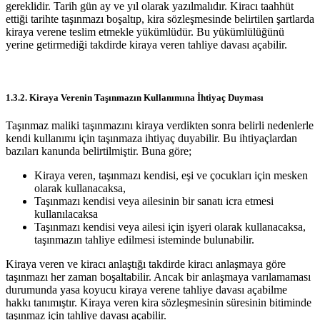
gereklidir. Tarih gün ay ve yıl olarak yazılmalıdır. Kiracı taahhüt
ettiği tarihte taşınmazı boşaltıp, kira sözleşmesinde belirtilen şartlarda
kiraya verene teslim etmekle yükümlüdür. Bu yükümlülüğünü
yerine getirmediği takdirde kiraya veren tahliye davası açabilir.
1.3.2. Kiraya Verenin Taşınmazın Kullanımına İhtiyaç Duyması
Taşınmaz maliki taşınmazını kiraya verdikten sonra belirli nedenlerle
kendi kullanımı için taşınmaza ihtiyaç duyabilir. Bu ihtiyaçlardan
bazıları kanunda belirtilmiştir. Buna göre;
Kiraya veren, taşınmazı kendisi, eşi ve çocukları için mesken
olarak kullanacaksa,
Taşınmazı kendisi veya ailesinin bir sanatı icra etmesi
kullanılacaksa
Taşınmazı kendisi veya ailesi için işyeri olarak kullanacaksa,
taşınmazın tahliye edilmesi isteminde bulunabilir.
Kiraya veren ve kiracı anlaştığı takdirde kiracı anlaşmaya göre
taşınmazı her zaman boşaltabilir. Ancak bir anlaşmaya varılamaması
durumunda yasa koyucu kiraya verene tahliye davası açabilme
hakkı tanımıştır. Kiraya veren kira sözleşmesinin süresinin bitiminde
taşınmaz için tahliye davası açabilir.