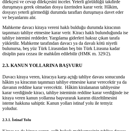
dilekçesi ve cevap dilekçesini inceler. Yeterli görüldüğü takdirde
duruşmaya gerek olmadan dosya üzerinden karar verir. Hâkim,
dosyayı yeterli görmediği durumda tarafları duruşmaya davet eder
ve beyanlarını alır.
Mahkeme davacı kiraya vereni haklı bulduğu durumda kiracının
taşınmazı tahliye etmesine karar verir. Kiracı haklı bulunduğunda ise
tahliye istemini reddeder. Yargılama giderleri haksız çıkan tarafa
yükletilir. Mahkeme tarafından davacı ya da davalı kötü niyetli
bulunursa, beş yüz Türk Lirasından beş bin Türk Lirasına kadar
disiplin para cezası ile mahkûm edilebilir (HMK m. 329/2).
2.3. KANUN YOLLARINA BAŞVURU
Davacı kiraya veren, kiracıya karşı açtığı tahliye davası sonucunda
hâkim ya kiracının taşınmazı tahliye etmesine karar verecektir ya da
davanın reddine karar verecektir. Hâkim kiralananın tahliyesine
karar verdiğinde kiracı, tahliye isteminin reddine karar verdiğinde ise
kiraya veren kanun yollarına başvurarak kararın düzeltilmesini
isteme hakkına sahiptir. Kanun yolları istinaf yolu ile temyiz
yoludur.
2.3.1. İstinaf Yolu