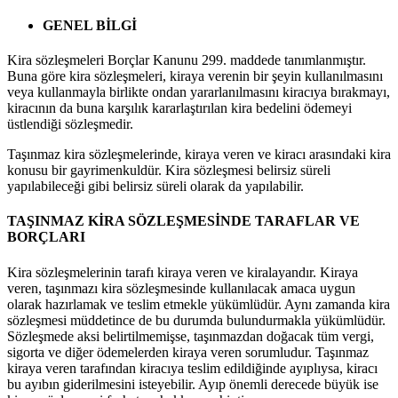
GENEL BİLGİ
Kira sözleşmeleri Borçlar Kanunu 299. maddede tanımlanmıştır.
Buna göre kira sözleşmeleri, kiraya verenin bir şeyin kullanılmasını
veya kullanmayla birlikte ondan yararlanılmasını kiracıya bırakmayı,
kiracının da buna karşılık kararlaştırılan kira bedelini ödemeyi
üstlendiği sözleşmedir.
Taşınmaz kira sözleşmelerinde, kiraya veren ve kiracı arasındaki kira
konusu bir gayrimenkuldür. Kira sözleşmesi belirsiz süreli
yapılabileceği gibi belirsiz süreli olarak da yapılabilir.
TAŞINMAZ KİRA SÖZLEŞMESİNDE TARAFLAR VE
BORÇLARI
Kira sözleşmelerinin tarafı kiraya veren ve kiralayandır. Kiraya
veren, taşınmazı kira sözleşmesinde kullanılacak amaca uygun
olarak hazırlamak ve teslim etmekle yükümlüdür. Aynı zamanda kira
sözleşmesi müddetince de bu durumda bulundurmakla yükümlüdür.
Sözleşmede aksi belirtilmemişse, taşınmazdan doğacak tüm vergi,
sigorta ve diğer ödemelerden kiraya veren sorumludur. Taşınmaz
kiraya veren tarafından kiracıya teslim edildiğinde ayıplıysa, kiracı
bu ayıbın giderilmesini isteyebilir. Ayıp önemli derecede büyük ise