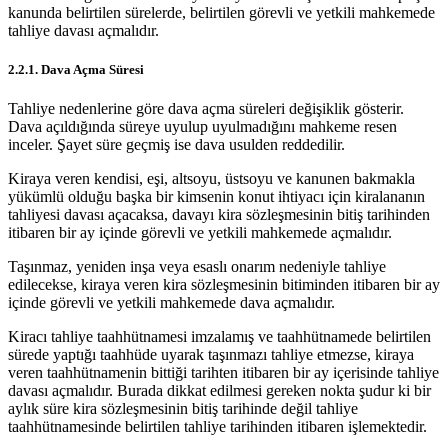
kanunda belirtilen sürelerde, belirtilen görevli ve yetkili mahkemede
tahliye davası açmalıdır.
2.2.1. Dava Açma Süresi
Tahliye nedenlerine göre dava açma süreleri değişiklik gösterir.
Dava açıldığında süreye uyulup uyulmadığını mahkeme resen
inceler. Şayet süre geçmiş ise dava usulden reddedilir.
Kiraya veren kendisi, eşi, altsoyu, üstsoyu ve kanunen bakmakla
yükümlü olduğu başka bir kimsenin konut ihtiyacı için kiralananın
tahliyesi davası açacaksa, davayı kira sözleşmesinin bitiş tarihinden
itibaren bir ay içinde görevli ve yetkili mahkemede açmalıdır.
Taşınmaz, yeniden inşa veya esaslı onarım nedeniyle tahliye
edilecekse, kiraya veren kira sözleşmesinin bitiminden itibaren bir ay
içinde görevli ve yetkili mahkemede dava açmalıdır.
Kiracı tahliye taahhütnamesi imzalamış ve taahhütnamede belirtilen
sürede yaptığı taahhüde uyarak taşınmazı tahliye etmezse, kiraya
veren taahhütnamenin bittiği tarihten itibaren bir ay içerisinde tahliye
davası açmalıdır. Burada dikkat edilmesi gereken nokta şudur ki bir
aylık süre kira sözleşmesinin bitiş tarihinde değil tahliye
taahhütnamesinde belirtilen tahliye tarihinden itibaren işlemektedir.