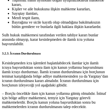
Taşınmaz malın aynından doğan uyuşmazlıklarda mahkeme
kararı,
Kişiler ve aile hukukuna ilişkin mahkeme kararları,
Sayıştay ilamları,
Menfi tespit ilamı,
Bayrağına ve sicile kayıtlı olup olmadığına bakılmaksızın
bütün gemilere ve bunlarla ilgili haklara ilişkin kararlardır.
Sulh hukuk mahkemesi tarafından verilen tahliye kararı bunlar
arasında olmayıp, karar kesinleşmeden de ilamlı icra yoluna
başvurulabilir.
3.2.3. İcranın Durdurulması
Kesinleşmeden icra işlemleri başlatılabilecek ilamlar için ilamlı
icraya başvurduktan sonra ilam için kanun yollarına başvurulması
ilamlı icrayı durdurmaz. İlamlı icranın durdurulması için borçlunun
teminat karşılığında bölge adliye mahkemesinden ya da Yargıtay’dan
icranın durdurulması kararı almalıdır. İcranın durdurulması için
borçlunun izleyeceği yol aşağıdaki gibidir.
– Borçlu öncelikle ilam için kanun yollarına gitmiş olmalıdır. İstinaf
için bölge adliye mahkemesi, temyiz için Yargıtay görevli
mahkemelerdir. Borçlu kanun yoluna başvurduktan sonra bu
mahkemelerden icranın durdurulmasını talep edecektir.