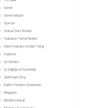
Firmalar
Genel
Genel İletişim
Güncel
Hukuk Ders Notları
Hukukun Temel İlkeleri
İdare Hukuku ve İdari Yargı
İngilizce
İş Hukuku
İş Sağlığı ve Güvenliği
İşletmeye Giriş
Kalite Yönetim Sistemleri
Magazin
Medeni Hukuk