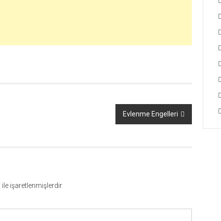
Evlenme Engelleri
*
ile işaretlenmişlerdir