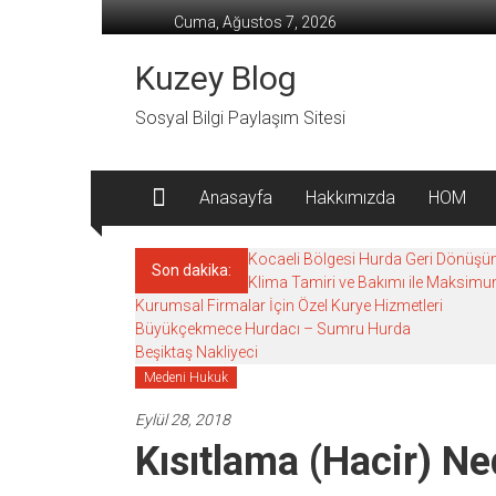
İçeriğe
Cuma, Ağustos 7, 2026
geç
Kuzey Blog
Sosyal Bilgi Paylaşım Sitesi
Anasayfa
Hakkımızda
HOM
Kocaeli Bölgesi Hurda Geri Dönüşü
Son dakika:
Klima Tamiri ve Bakımı ile Maksi
Kurumsal Firmalar İçin Özel Kurye Hizmetleri
Büyükçekmece Hurdacı – Sumru Hurda
Beşiktaş Nakliyeci
Medeni Hukuk
Eylül 28, 2018
Kısıtlama (Hacir) Ne