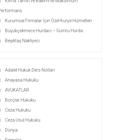
Klima Tamiri ve Bakımı ile Maksimum
Performans
Kurumsal Firmalar İçin Özel Kurye Hizmetleri
Büyükçekmece Hurdacı – Sumru Hurda
Beşiktaş Nakliyeci
Adalet Hukuk Ders Notları
Anayasa Hukuku
AVUKATLAR
Borçlar Hukuku
Ceza Hukuku
Ceza Usul Hukuku
Dünya