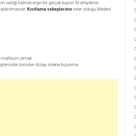
n varlığı halinde ergin bir gerçek kişinin fiil ehliyetinin
ldırılmasıdır.
Kısıtlama sebeplerinin
neler olduğu Medeni
zaya mahkum olmak
ebeplerinden birinden dolayı istekte bulunma