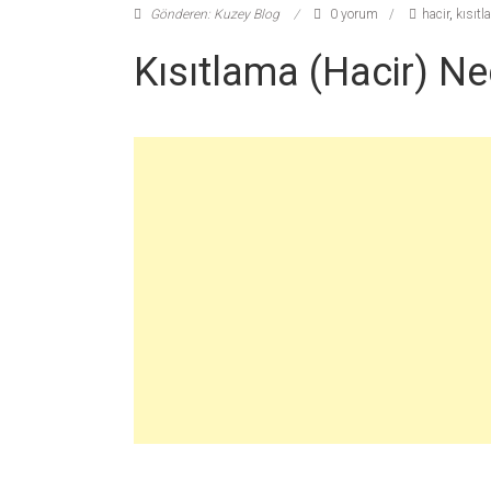
Gönderen: Kuzey Blog
0 yorum
hacir
,
kısıt
Kısıtlama (Hacir) Ne