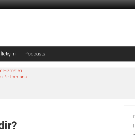
İletişim
Podcasts
m Hizmetleri
mum Performans
dir?