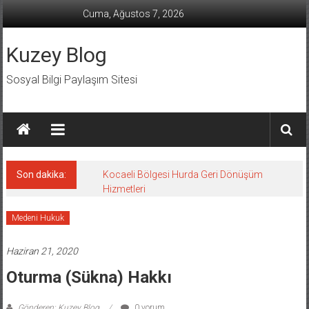
İçeriğe
Cuma, Ağustos 7, 2026
geç
Kuzey Blog
Sosyal Bilgi Paylaşım Sitesi
Son dakika:
Kocaeli Bölgesi Hurda Geri Dönüşüm
Hizmetleri
Medeni Hukuk
Haziran 21, 2020
Oturma (Sükna) Hakkı
Gönderen: Kuzey Blog
0 yorum