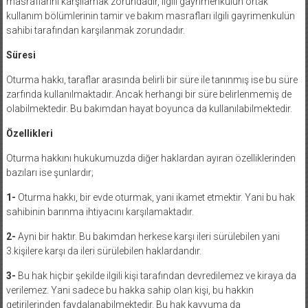
masraflarını karşılamak zorundadır, ilgili gayrimenkulün ortak
kullanım bölümlerinin tamir ve bakım masrafları ilgili gayrimenkulün
sahibi tarafından karşılanmak zorundadır.
Süresi
Oturma hakkı, taraflar arasında belirli bir süre ile tanınmış ise bu süre
zarfında kullanılmaktadır. Ancak herhangi bir süre belirlenmemiş de
olabilmektedir. Bu bakımdan hayat boyunca da kullanılabilmektedir.
Özellikleri
Oturma hakkını hukukumuzda diğer haklardan ayıran özelliklerinden
bazıları ise şunlardır;
1-
Oturma hakkı, bir evde oturmak, yani ikamet etmektir. Yani bu hak
sahibinin barınma ihtiyacını karşılamaktadır.
2-
Ayni bir haktır. Bu bakımdan herkese karşı ileri sürülebilen yani
3.kişilere karşı da ileri sürülebilen haklardandır.
3-
Bu hak hiçbir şekilde ilgili kişi tarafından devredilemez ve kiraya da
verilemez. Yani sadece bu hakka sahip olan kişi, bu hakkın
getirilerinden faydalanabilmektedir. Bu hak kayyuma da