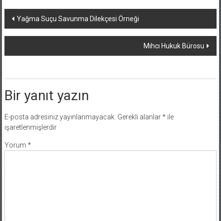
Yazı
Yağma Suçu Savunma Dilekçesi Örneği
dolaşımı
Mıhcı Hukuk Bürosu
Bir yanıt yazın
E-posta adresiniz yayınlanmayacak.
Gerekli alanlar
*
ile
işaretlenmişlerdir
Yorum
*