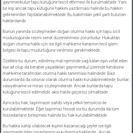
gayrimenkulün tapu kütüğüne tescil ettirmesi ile kurulmaktadır. Yani
bir kişi ancak tapu kütüğüne hakkını yazdırması halinde bu hakkın
getirilerinden faydalanabilmektedir. Bu bakımdan şekil şartı bulunan
haklardandır.
Bunun yanında sözleşmeden doğan oturma hakkı için tapu sicil
müdürlüğünde resmi senet düzenlenmesi zorunludur. Hukuktan
doğan oturma hakkı için ise ilgili mahkeme kararının tecil işlem
belgesi ile tapu müdürlüğüne verilmesi gerekmektedir.
Özellikle bu durum, edinilmiş mal rejiminde sağ kalan eşin vefat eden
eşe ait olup da beraber yaşadıkları gayrimenkul üzerinde kendisine
mahkeme tarafından oturma hakkı tanınması halindedir. Bazı
durumlarda da istisnai olarak oturma hakkı kurulabilmektedir, bunlar;
vasiyetname ve miras sözleşmeleridir. Ancak bunlarda tapu
kütüğüne tescil edilmelidir, aksi halde geçersiz olmaktadır.
Ayrıca bu hak, taşınmazın sahibi veya yetkili temsilcisi ile
kurulabilmektedir. Eğer taşınmaz hisseli ise bu durumda da tüm
hissedarların birleşmesi halinde bu hak kurulabilmektedir.
Bu hakka sahip olabilecek kişinin kazanacağı şeyler ise ilgili
gayrimenkulden yararlanma ve kullanma haklarıdır. Ancak