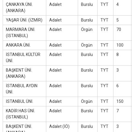
ÇANKAYA ÜNİ.
Adalet
Burslu
TYT
4
(ANKARA)
YAŞAR ÜNİ. (İZMİR)
Adalet
Burslu
TYT
5
MARMARA ÜNİ.
Adalet
Örgün
TYT
70
(İSTANBUL)
ANKARA ÜNİ.
Adalet
Örgün
TYT
100
İSTANBUL KÜLTÜR
Adalet
Burslu
TYT
8
ÜNİ.
BAŞKENT ÜNİ.
Adalet
Burslu
TYT
3
(ANKARA)
İSTANBUL AYDIN
Adalet
Burslu
TYT
6
ÜNİ.
İSTANBUL ÜNİ.
Adalet
Örgün
TYT
150
KADİR HAS ÜNİ.
Adalet
Burslu
TYT
7
(İSTANBUL)
BAŞKENT ÜNİ.
Adalet (İÖ)
Burslu
TYT
3