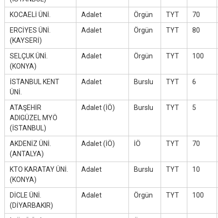
KOCAELİ ÜNİ.
Adalet
Örgün
TYT
70
ERCİYES ÜNİ.
Adalet
Örgün
TYT
80
(KAYSERİ)
SELÇUK ÜNİ.
Adalet
Örgün
TYT
100
(KONYA)
İSTANBUL KENT
Adalet
Burslu
TYT
6
ÜNİ.
ATAŞEHİR
Adalet (İÖ)
Burslu
TYT
5
ADIGÜZEL MYÖ
(İSTANBUL)
AKDENİZ ÜNİ.
Adalet (İÖ)
İÖ
TYT
70
(ANTALYA)
KTO KARATAY ÜNİ.
Adalet
Burslu
TYT
10
(KONYA)
DİCLE ÜNİ.
Adalet
Örgün
TYT
100
(DİYARBAKIR)