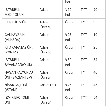
İnd
İSTANBUL
Adalet
%50
TYT
90
MEDİPOL ÜNİ.
İnd
KIBRIS İLİM ÜNİ.
Adalet
Örgün
TYT
3
(Ücretli)
ÇANKAYA ÜNİ.
Adalet
%25
TYT
10
(ANKARA)
İnd
KTO KARATAY ÜNİ.
Adalet
Örgün
TYT
25
(KONYA)
(Ücretli)
İSTANBUL
Adalet
%50
TYT
54
AYVANSARAY ÜNİ.
İnd
HASAN KALYONCU
Adalet
Örgün
TYT
46
ÜNİ. (GAZİANTEP)
(Ücretli)
NİŞANTAŞI ÜNİ.
Adalet (İÖ)
%75
TYT
45
(İSTANBUL)
İnd
İZMİR EKONOMİ
Adalet
Örgün
TYT
54
ÜNİ.
(Ücretli)