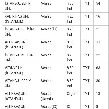
İSTANBUL ŞEHİR
Adalet
%50
TYT
54
ÜNİ.
İnd
KADİR HAS ÜNİ.
Adalet
%25
TYT
16
(İSTANBUL)
İnd
İSTANBUL GELİŞİM
Adalet (İÖ)
%25
TYT
2
ÜNİ.
İnd
ALTINBAŞ ÜNİ.
Adalet
%50
TYT
33
(İSTANBUL)
İnd
İSTANBUL KÜLTÜR
Adalet
%25
TYT
22
ÜNİ.
İnd
İSTİNYE ÜNİ.
Adalet
%50
TYT
63
(İSTANBUL)
İnd
İSTANBUL GEDİK
Adalet
%50
TYT
30
ÜNİ.
İnd
ALTINBAŞ ÜNİ.
Adalet
Örgün
TYT
13
(İSTANBUL)
(Ücretli)
ALTINBAŞ ÜNİ.
Adalet (İÖ)
İÖ
TYT
8