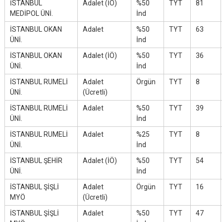
İSTANBUL
Adalet (İÖ)
%50
TYT
81
MEDİPOL ÜNİ.
İnd
İSTANBUL OKAN
Adalet
%50
TYT
63
ÜNİ.
İnd
İSTANBUL OKAN
Adalet (İÖ)
%50
TYT
36
ÜNİ.
İnd
İSTANBUL RUMELİ
Adalet
Örgün
TYT
8
ÜNİ.
(Ücretli)
İSTANBUL RUMELİ
Adalet
%50
TYT
39
ÜNİ.
İnd
İSTANBUL RUMELİ
Adalet
%25
TYT
8
ÜNİ.
İnd
İSTANBUL ŞEHİR
Adalet (İÖ)
%50
TYT
54
ÜNİ.
İnd
İSTANBUL ŞİŞLİ
Adalet
Örgün
TYT
16
MYÖ
(Ücretli)
İSTANBUL ŞİŞLİ
Adalet
%50
TYT
47