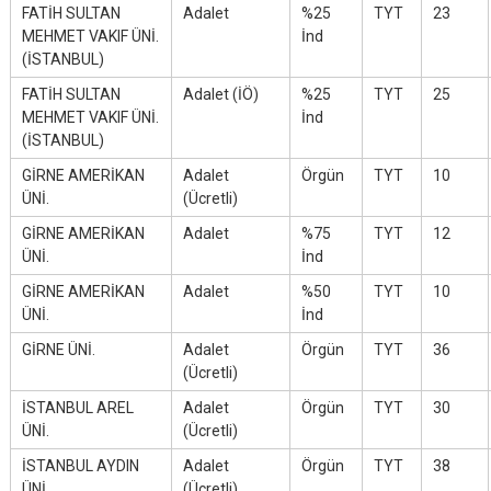
FATİH SULTAN
Adalet
%25
TYT
23
MEHMET VAKIF ÜNİ.
İnd
(İSTANBUL)
FATİH SULTAN
Adalet (İÖ)
%25
TYT
25
MEHMET VAKIF ÜNİ.
İnd
(İSTANBUL)
GİRNE AMERİKAN
Adalet
Örgün
TYT
10
ÜNİ.
(Ücretli)
GİRNE AMERİKAN
Adalet
%75
TYT
12
ÜNİ.
İnd
GİRNE AMERİKAN
Adalet
%50
TYT
10
ÜNİ.
İnd
GİRNE ÜNİ.
Adalet
Örgün
TYT
36
(Ücretli)
İSTANBUL AREL
Adalet
Örgün
TYT
30
ÜNİ.
(Ücretli)
İSTANBUL AYDIN
Adalet
Örgün
TYT
38
ÜNİ.
(Ücretli)