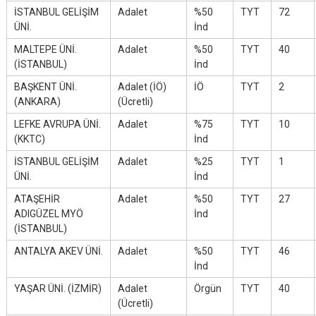
İSTANBUL GELİŞİM
Adalet
%50
TYT
72
ÜNİ.
İnd
MALTEPE ÜNİ.
Adalet
%50
TYT
40
(İSTANBUL)
İnd
BAŞKENT ÜNİ.
Adalet (İÖ)
İÖ
TYT
2
(ANKARA)
(Ücretli)
LEFKE AVRUPA ÜNİ.
Adalet
%75
TYT
10
(KKTC)
İnd
İSTANBUL GELİŞİM
Adalet
%25
TYT
1
ÜNİ.
İnd
ATAŞEHİR
Adalet
%50
TYT
27
ADIGÜZEL MYÖ
İnd
(İSTANBUL)
ANTALYA AKEV ÜNİ.
Adalet
%50
TYT
46
İnd
YAŞAR ÜNİ. (İZMİR)
Adalet
Örgün
TYT
40
(Ücretli)