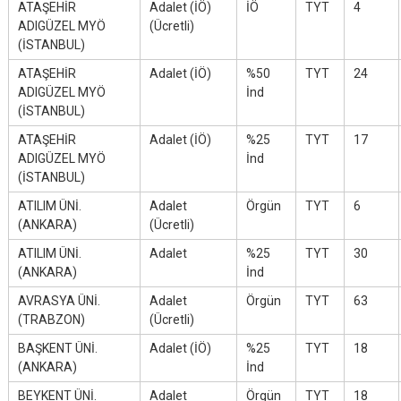
ATAŞEHİR
Adalet (İÖ)
İÖ
TYT
4
ADIGÜZEL MYÖ
(Ücretli)
(İSTANBUL)
ATAŞEHİR
Adalet (İÖ)
%50
TYT
24
ADIGÜZEL MYÖ
İnd
(İSTANBUL)
ATAŞEHİR
Adalet (İÖ)
%25
TYT
17
ADIGÜZEL MYÖ
İnd
(İSTANBUL)
ATILIM ÜNİ.
Adalet
Örgün
TYT
6
(ANKARA)
(Ücretli)
ATILIM ÜNİ.
Adalet
%25
TYT
30
(ANKARA)
İnd
AVRASYA ÜNİ.
Adalet
Örgün
TYT
63
(TRABZON)
(Ücretli)
BAŞKENT ÜNİ.
Adalet (İÖ)
%25
TYT
18
(ANKARA)
İnd
BEYKENT ÜNİ.
Adalet
Örgün
TYT
18