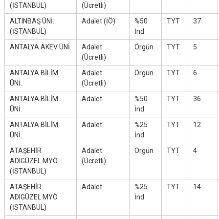
(İSTANBUL)
(Ücretli)
ALTINBAŞ ÜNİ.
Adalet (İÖ)
%50
TYT
37
(İSTANBUL)
İnd
ANTALYA AKEV ÜNİ.
Adalet
Örgün
TYT
5
(Ücretli)
ANTALYA BİLİM
Adalet
Örgün
TYT
6
ÜNİ.
(Ücretli)
ANTALYA BİLİM
Adalet
%50
TYT
36
ÜNİ.
İnd
ANTALYA BİLİM
Adalet
%25
TYT
12
ÜNİ.
İnd
ATAŞEHİR
Adalet
Örgün
TYT
4
ADIGÜZEL MYÖ
(Ücretli)
(İSTANBUL)
ATAŞEHİR
Adalet
%25
TYT
14
ADIGÜZEL MYÖ
İnd
(İSTANBUL)