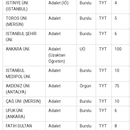
İSTİNYE ÜNİ.
Adalet (İÖ)
Burslu
TYT
4
(İSTANBUL)
TOROS ÜNİ.
Adalet
Burslu
TYT
5
(MERSİN)
İSTANBUL ŞEHİR
Adalet
Burslu
TYT
6
ÜNİ.
ANKARA ÜNİ.
Adalet
UÖ
TYT
100
(Uzaktan
Öğretim)
İSTANBUL
Adalet
Burslu
TYT
10
MEDİPOL ÜNİ.
AKDENİZ ÜNİ.
Adalet
Örgün
TYT
75
(ANTALYA)
ÇAĞ ÜNİ. (MERSİN)
Adalet
Burslu
TYT
10
UFUK ÜNİ.
Adalet
Burslu
TYT
6
(ANKARA)
FATİH SULTAN
Adalet
Burslu
TYT
8