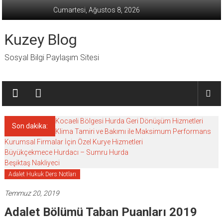
İçeriğe
Cumartesi, Ağustos 8, 2026
geç
Kuzey Blog
Sosyal Bilgi Paylaşım Sitesi
Kocaeli Bölgesi Hurda Geri Dönüşüm Hizmetleri
Son dakika:
Klima Tamiri ve Bakımı ile Maksimum Performans
Kurumsal Firmalar İçin Özel Kurye Hizmetleri
Büyükçekmece Hurdacı – Sumru Hurda
Beşiktaş Nakliyeci
Adalet Hukuk Ders Notları
Temmuz 20, 2019
Adalet Bölümü Taban Puanları 2019