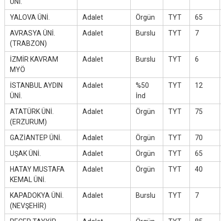
ÜNİ.
YALOVA ÜNİ.
Adalet
Örgün
TYT
65
AVRASYA ÜNİ.
Adalet
Burslu
TYT
7
(TRABZON)
İZMİR KAVRAM
Adalet
Burslu
TYT
6
MYÖ
İSTANBUL AYDIN
Adalet
%50
TYT
12
ÜNİ.
İnd
ATATÜRK ÜNİ.
Adalet
Örgün
TYT
75
(ERZURUM)
GAZİANTEP ÜNİ.
Adalet
Örgün
TYT
70
UŞAK ÜNİ.
Adalet
Örgün
TYT
65
HATAY MUSTAFA
Adalet
Örgün
TYT
40
KEMAL ÜNİ.
KAPADOKYA ÜNİ.
Adalet
Burslu
TYT
7
(NEVŞEHİR)