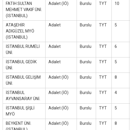
FATİH SULTAN
Adalet (İÖ)
Burslu
TYT
10
MEHMET VAKIF ÜNİ.
(İSTANBUL)
ATAŞEHİR
Adalet
Burslu
TYT
5
ADIGÜZEL MYÖ
(İSTANBUL)
İSTANBUL RUMELİ
Adalet
Burslu
TYT
6
ÜNİ.
İSTANBUL GEDİK
Adalet
Burslu
TYT
5
ÜNİ.
İSTANBUL GELİŞİM
Adalet (İÖ)
Burslu
TYT
8
ÜNİ.
İSTANBUL
Adalet (İÖ)
Burslu
TYT
4
AYVANSARAY ÜNİ.
İSTANBUL ŞİŞLİ
Adalet (İÖ)
Burslu
TYT
5
MYÖ
BEYKENT ÜNİ.
Adalet (İÖ)
Burslu
TYT
8
(İSTANBUL)