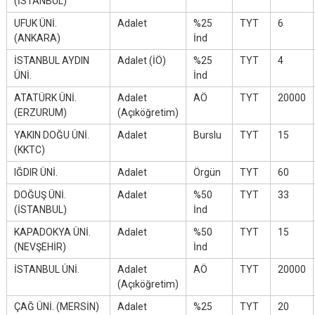
(İSTANBUL)
UFUK ÜNİ.
Adalet
%25
TYT
6
(ANKARA)
İnd
İSTANBUL AYDIN
Adalet (İÖ)
%25
TYT
4
ÜNİ.
İnd
ATATÜRK ÜNİ.
Adalet
AÖ
TYT
20000
(ERZURUM)
(Açıköğretim)
YAKIN DOĞU ÜNİ.
Adalet
Burslu
TYT
15
(KKTC)
IĞDIR ÜNİ.
Adalet
Örgün
TYT
60
DOĞUŞ ÜNİ.
Adalet
%50
TYT
33
(İSTANBUL)
İnd
KAPADOKYA ÜNİ.
Adalet
%50
TYT
15
(NEVŞEHİR)
İnd
İSTANBUL ÜNİ.
Adalet
AÖ
TYT
20000
(Açıköğretim)
ÇAĞ ÜNİ. (MERSİN)
Adalet
%25
TYT
20