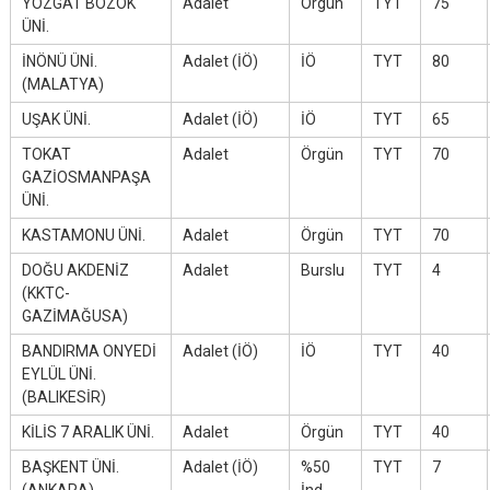
YOZGAT BOZOK
Adalet
Örgün
TYT
75
ÜNİ.
İNÖNÜ ÜNİ.
Adalet (İÖ)
İÖ
TYT
80
(MALATYA)
UŞAK ÜNİ.
Adalet (İÖ)
İÖ
TYT
65
TOKAT
Adalet
Örgün
TYT
70
GAZİOSMANPAŞA
ÜNİ.
KASTAMONU ÜNİ.
Adalet
Örgün
TYT
70
DOĞU AKDENİZ
Adalet
Burslu
TYT
4
(KKTC-
GAZİMAĞUSA)
BANDIRMA ONYEDİ
Adalet (İÖ)
İÖ
TYT
40
EYLÜL ÜNİ.
(BALIKESİR)
KİLİS 7 ARALIK ÜNİ.
Adalet
Örgün
TYT
40
BAŞKENT ÜNİ.
Adalet (İÖ)
%50
TYT
7