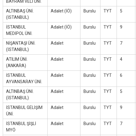
BAYRAM VELİ ÜNİ.
ALTINBAŞ ÜNİ.
Adalet (İÖ)
Burslu
TYT
5
(İSTANBUL)
İSTANBUL
Adalet (İÖ)
Burslu
TYT
9
MEDİPOL ÜNİ.
NİŞANTAŞI ÜNİ.
Adalet
Burslu
TYT
7
(İSTANBUL)
ATILIM ÜNİ.
Adalet
Burslu
TYT
4
(ANKARA)
İSTANBUL
Adalet
Burslu
TYT
6
AYVANSARAY ÜNİ.
ALTINBAŞ ÜNİ.
Adalet
Burslu
TYT
5
(İSTANBUL)
İSTANBUL GELİŞİM
Adalet
Burslu
TYT
9
ÜNİ.
İSTANBUL ŞİŞLİ
Adalet
Burslu
TYT
7
MYÖ