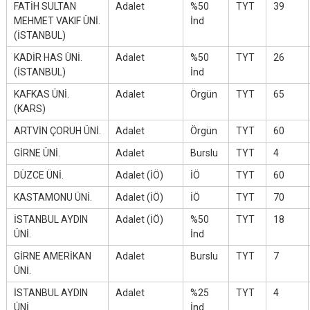
FATİH SULTAN
Adalet
%50
TYT
39
MEHMET VAKIF ÜNİ.
İnd
(İSTANBUL)
KADİR HAS ÜNİ.
Adalet
%50
TYT
26
(İSTANBUL)
İnd
KAFKAS ÜNİ.
Adalet
Örgün
TYT
65
(KARS)
ARTVİN ÇORUH ÜNİ.
Adalet
Örgün
TYT
60
GİRNE ÜNİ.
Adalet
Burslu
TYT
4
DÜZCE ÜNİ.
Adalet (İÖ)
İÖ
TYT
60
KASTAMONU ÜNİ.
Adalet (İÖ)
İÖ
TYT
70
İSTANBUL AYDIN
Adalet (İÖ)
%50
TYT
18
ÜNİ.
İnd
GİRNE AMERİKAN
Adalet
Burslu
TYT
7
ÜNİ.
İSTANBUL AYDIN
Adalet
%25
TYT
4
ÜNİ.
İnd