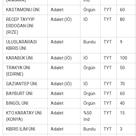
(ANKARA)
İnd
KASTAMONU ÜNİ.
Adalet
Örgün
TYT
60
RECEP TAYYİP
Adalet (İÖ)
İÖ
TYT
80
ERDOĞAN ÜNİ.
(RİZE)
ULUSLARARASI
Adalet
Burslu
TYT
9
KIBRIS ÜNİ.
KARABÜK ÜNİ.
Adalet (İÖ)
İÖ
TYT
100
TRAKYA ÜNİ.
Adalet
Örgün
TYT
50
(EDİRNE)
GAZİANTEP ÜNİ.
Adalet (İÖ)
İÖ
TYT
70
BAYBURT ÜNİ.
Adalet
Örgün
TYT
60
BİNGÖL ÜNİ.
Adalet
Örgün
TYT
40
KTO KARATAY ÜNİ.
Adalet
%50
TYT
15
(KONYA)
İnd
KIBRIS İLİM ÜNİ.
Adalet
Burslu
TYT
3