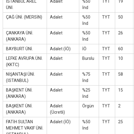
İSTANBUL AREL
Adalet
%50
TYT
19
ÜNİ.
İnd
ÇAĞ ÜNİ. (MERSİN)
Adalet
%50
TYT
50
İnd
ÇANKAYA ÜNİ.
Adalet
%50
TYT
26
(ANKARA)
İnd
BAYBURT ÜNİ.
Adalet (İÖ)
İÖ
TYT
60
LEFKE AVRUPA ÜNİ.
Adalet
Burslu
TYT
10
(KKTC)
NİŞANTAŞI ÜNİ.
Adalet
%75
TYT
58
(İSTANBUL)
İnd
BAŞKENT ÜNİ.
Adalet
%25
TYT
15
(ANKARA)
İnd
BAŞKENT ÜNİ.
Adalet
Örgün
TYT
2
(ANKARA)
(Ücretli)
FATİH SULTAN
Adalet (İÖ)
%50
TYT
25
MEHMET VAKIF ÜNİ.
İnd