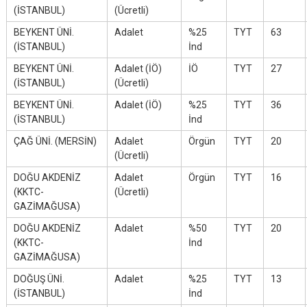
(İSTANBUL)
(Ücretli)
BEYKENT ÜNİ.
Adalet
%25
TYT
63
(İSTANBUL)
İnd
BEYKENT ÜNİ.
Adalet (İÖ)
İÖ
TYT
27
(İSTANBUL)
(Ücretli)
BEYKENT ÜNİ.
Adalet (İÖ)
%25
TYT
36
(İSTANBUL)
İnd
ÇAĞ ÜNİ. (MERSİN)
Adalet
Örgün
TYT
20
(Ücretli)
DOĞU AKDENİZ
Adalet
Örgün
TYT
16
(KKTC-
(Ücretli)
GAZİMAĞUSA)
DOĞU AKDENİZ
Adalet
%50
TYT
20
(KKTC-
İnd
GAZİMAĞUSA)
DOĞUŞ ÜNİ.
Adalet
%25
TYT
13
(İSTANBUL)
İnd