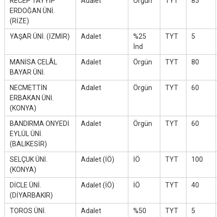
RECEP TAYYİP
Adalet
Örgün
TYT
85
ERDOĞAN ÜNİ.
(RİZE)
YAŞAR ÜNİ. (İZMİR)
Adalet
%25
TYT
5
İnd
MANİSA CELÂL
Adalet
Örgün
TYT
80
BAYAR ÜNİ.
NECMETTİN
Adalet
Örgün
TYT
60
ERBAKAN ÜNİ.
(KONYA)
BANDIRMA ONYEDİ
Adalet
Örgün
TYT
60
EYLÜL ÜNİ.
(BALIKESİR)
SELÇUK ÜNİ.
Adalet (İÖ)
İÖ
TYT
100
(KONYA)
DİCLE ÜNİ.
Adalet (İÖ)
İÖ
TYT
40
(DİYARBAKIR)
TOROS ÜNİ.
Adalet
%50
TYT
5