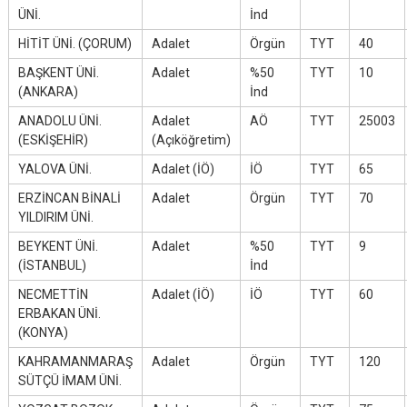
ÜNİ.
İnd
HİTİT ÜNİ. (ÇORUM)
Adalet
Örgün
TYT
40
BAŞKENT ÜNİ.
Adalet
%50
TYT
10
(ANKARA)
İnd
ANADOLU ÜNİ.
Adalet
AÖ
TYT
25003
(ESKİŞEHİR)
(Açıköğretim)
YALOVA ÜNİ.
Adalet (İÖ)
İÖ
TYT
65
ERZİNCAN BİNALİ
Adalet
Örgün
TYT
70
YILDIRIM ÜNİ.
BEYKENT ÜNİ.
Adalet
%50
TYT
9
(İSTANBUL)
İnd
NECMETTİN
Adalet (İÖ)
İÖ
TYT
60
ERBAKAN ÜNİ.
(KONYA)
KAHRAMANMARAŞ
Adalet
Örgün
TYT
120
SÜTÇÜ İMAM ÜNİ.