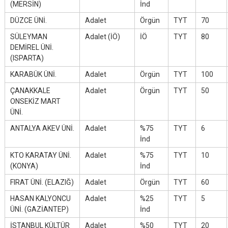
(MERSİN)
İnd
DÜZCE ÜNİ.
Adalet
Örgün
TYT
70
SÜLEYMAN
Adalet (İÖ)
İÖ
TYT
80
DEMİREL ÜNİ.
(ISPARTA)
KARABÜK ÜNİ.
Adalet
Örgün
TYT
100
ÇANAKKALE
Adalet
Örgün
TYT
50
ONSEKİZ MART
ÜNİ.
ANTALYA AKEV ÜNİ.
Adalet
%75
TYT
6
İnd
KTO KARATAY ÜNİ.
Adalet
%75
TYT
10
(KONYA)
İnd
FIRAT ÜNİ. (ELAZIĞ)
Adalet
Örgün
TYT
60
HASAN KALYONCU
Adalet
%25
TYT
5
ÜNİ. (GAZİANTEP)
İnd
İSTANBUL KÜLTÜR
Adalet
%50
TYT
20