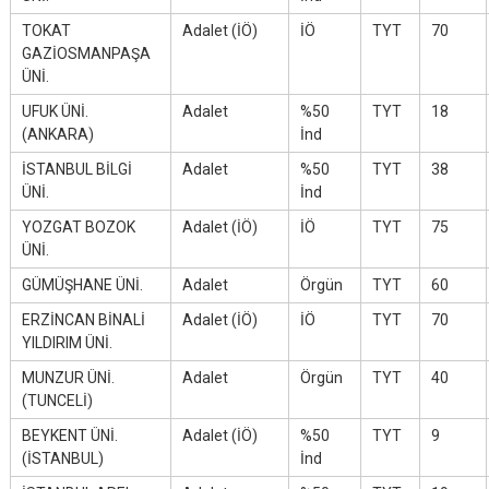
TOKAT
Adalet (İÖ)
İÖ
TYT
70
GAZİOSMANPAŞA
ÜNİ.
UFUK ÜNİ.
Adalet
%50
TYT
18
(ANKARA)
İnd
İSTANBUL BİLGİ
Adalet
%50
TYT
38
ÜNİ.
İnd
YOZGAT BOZOK
Adalet (İÖ)
İÖ
TYT
75
ÜNİ.
GÜMÜŞHANE ÜNİ.
Adalet
Örgün
TYT
60
ERZİNCAN BİNALİ
Adalet (İÖ)
İÖ
TYT
70
YILDIRIM ÜNİ.
MUNZUR ÜNİ.
Adalet
Örgün
TYT
40
(TUNCELİ)
BEYKENT ÜNİ.
Adalet (İÖ)
%50
TYT
9
(İSTANBUL)
İnd