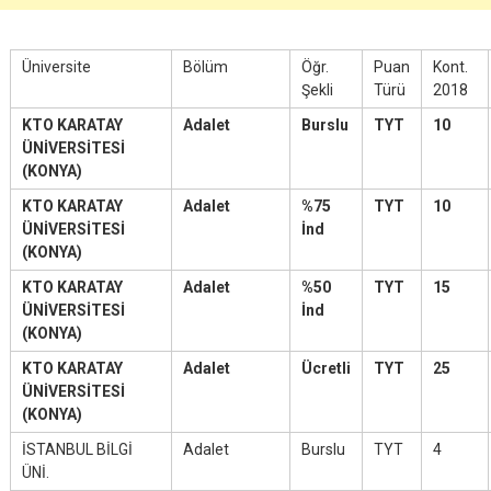
Üniversite
Bölüm
Öğr.
Puan
Kont.
Şekli
Türü
2018
KTO KARATAY
Adalet
Burslu
TYT
10
ÜNİVERSİTESİ
(KONYA)
KTO KARATAY
Adalet
%75
TYT
10
ÜNİVERSİTESİ
İnd
(KONYA)
KTO KARATAY
Adalet
%50
TYT
15
ÜNİVERSİTESİ
İnd
(KONYA)
KTO KARATAY
Adalet
Ücretli
TYT
25
ÜNİVERSİTESİ
(KONYA)
İSTANBUL BİLGİ
Adalet
Burslu
TYT
4
ÜNİ.