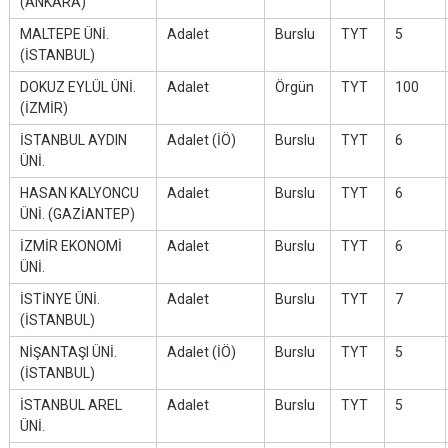
(ANKARA)
MALTEPE ÜNİ.
Adalet
Burslu
TYT
5
(İSTANBUL)
DOKUZ EYLÜL ÜNİ.
Adalet
Örgün
TYT
100
(İZMİR)
İSTANBUL AYDIN
Adalet (İÖ)
Burslu
TYT
6
ÜNİ.
HASAN KALYONCU
Adalet
Burslu
TYT
6
ÜNİ. (GAZİANTEP)
İZMİR EKONOMİ
Adalet
Burslu
TYT
6
ÜNİ.
İSTİNYE ÜNİ.
Adalet
Burslu
TYT
7
(İSTANBUL)
NİŞANTAŞI ÜNİ.
Adalet (İÖ)
Burslu
TYT
5
(İSTANBUL)
İSTANBUL AREL
Adalet
Burslu
TYT
5
ÜNİ.