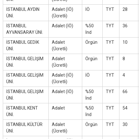
İSTANBUL AYDIN
Adalet (İÖ)
İÖ
TYT
28
ÜNİ.
(Ücretli)
İSTANBUL
Adalet (İÖ)
%50
TYT
36
AYVANSARAY ÜNİ.
İnd
İSTANBUL GEDİK
Adalet
Örgün
TYT
10
ÜNİ.
(Ücretli)
İSTANBUL GELİŞİM
Adalet
Örgün
TYT
8
ÜNİ.
(Ücretli)
İSTANBUL GELİŞİM
Adalet (İÖ)
İÖ
TYT
4
ÜNİ.
(Ücretli)
İSTANBUL GELİŞİM
Adalet (İÖ)
%50
TYT
66
ÜNİ.
İnd
İSTANBUL KENT
Adalet
%50
TYT
54
ÜNİ.
İnd
İSTANBUL KÜLTÜR
Adalet
Örgün
TYT
30
ÜNİ.
(Ücretli)