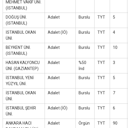
MEHMET VAKIF ÜNİ.
(İSTANBUL)
DOĞUŞ ÜNİ.
Adalet
Burslu
TYT
5
(İSTANBUL)
İSTANBUL OKAN
Adalet (İÖ)
Burslu
TYT
4
ÜNİ.
BEYKENT ÜNİ.
Adalet
Burslu
TYT
10
(İSTANBUL)
HASAN KALYONCU
Adalet
%50
TYT
3
ÜNİ. (GAZİANTEP)
İnd
İSTANBUL YENİ
Adalet
Burslu
TYT
5
YÜZYIL ÜNİ.
İSTANBUL OKAN
Adalet
Burslu
TYT
7
ÜNİ.
İSTANBUL ŞEHİR
Adalet (İÖ)
Burslu
TYT
6
ÜNİ.
ANKARA HACI
Adalet
Örgün
TYT
90