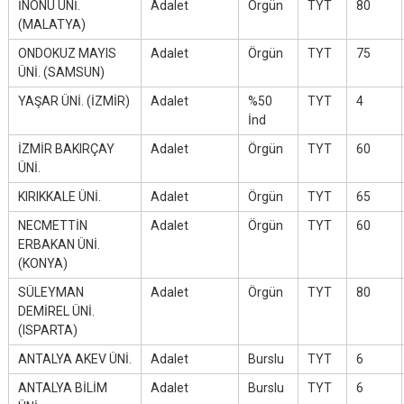
İNÖNÜ ÜNİ.
Adalet
Örgün
TYT
80
(MALATYA)
ONDOKUZ MAYIS
Adalet
Örgün
TYT
75
ÜNİ. (SAMSUN)
YAŞAR ÜNİ. (İZMİR)
Adalet
%50
TYT
4
İnd
İZMİR BAKIRÇAY
Adalet
Örgün
TYT
60
ÜNİ.
KIRIKKALE ÜNİ.
Adalet
Örgün
TYT
65
NECMETTİN
Adalet
Örgün
TYT
60
ERBAKAN ÜNİ.
(KONYA)
SÜLEYMAN
Adalet
Örgün
TYT
80
DEMİREL ÜNİ.
(ISPARTA)
ANTALYA AKEV ÜNİ.
Adalet
Burslu
TYT
6
ANTALYA BİLİM
Adalet
Burslu
TYT
6