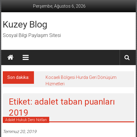
İçeriğe
Perşembe, Ağustos 6, 2026
geç
Kuzey Blog
Sosyal Bilgi Paylaşım Sitesi
Son dakika:
Kocaeli Bölgesi Hurda Geri Dönüşüm
Hizmetleri
Etiket: adalet taban puanları
2019
Adalet Hukuk Ders Notları
Temmuz 20, 2019