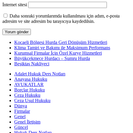
İnternet sitesi
Daha sonraki yorumlarımda kullanılması için adım, e-posta
adresim ve site adresim bu tarayıcıya kaydedilsin.
Kocaeli Bölgesi Hurda Geri Dönüşüm Hizmetleri
Klima Tamiri ve Bakımı ile Maksimum Performans
Kurumsal Firmalar İçin Özel Kurye Hizmetleri
Büyükçekmece Hurdacı – Sumru Hurda
Beşiktaş Nakliyeci
Adalet Hukuk Ders Notları
Anayasa Hukuku
AVUKATLAR
Borçlar Hukuku
Ceza Hukuku
Ceza Usul Hukuku
Dünya
Firmalar
Genel
Genel İletişim
Güncel
Hukuk Ders Notları