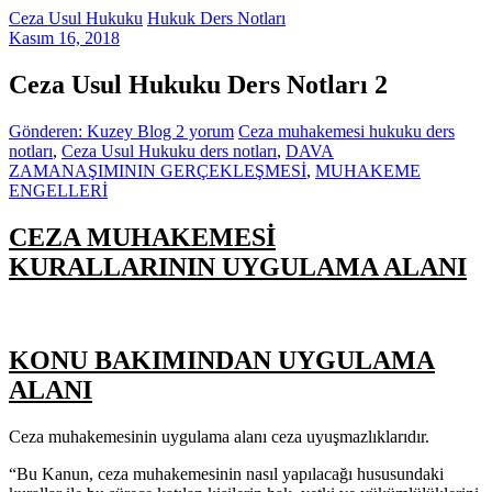
Ceza Usul Hukuku
Hukuk Ders Notları
Kasım 16, 2018
Ceza Usul Hukuku Ders Notları 2
Gönderen: Kuzey Blog
2 yorum
Ceza muhakemesi hukuku ders
notları
,
Ceza Usul Hukuku ders notları
,
DAVA
ZAMANAŞIMININ GERÇEKLEŞMESİ
,
MUHAKEME
ENGELLERİ
CEZA MUHAKEMESİ
KURALLARININ UYGULAMA ALANI
KONU BAKIMINDAN UYGULAMA
ALANI
Ceza muhakemesinin uygulama alanı ceza uyuşmazlıklarıdır.
“Bu Kanun, ceza muhakemesinin nasıl yapılacağı hususundaki