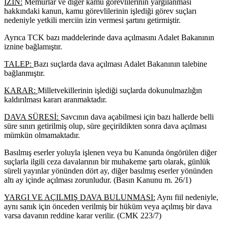
İZİN:
Memurlar ve diğer kamu görevlilerinin yargılanması
hakkındaki kanun, kamu görevlilerinin işlediği görev suçları
nedeniyle yetkili merciin izin vermesi şartını getirmiştir.
Ayrıca TCK bazı maddelerinde dava açılmasını Adalet Bakanının
iznine bağlamıştır.
TALEP:
Bazı suçlarda dava açılması Adalet Bakanının talebine
bağlanmıştır.
KARAR:
Milletvekillerinin işlediği suçlarda dokunulmazlığın
kaldırılması kararı aranmaktadır.
DAVA SÜRESİ:
Savcının dava açabilmesi için bazı hallerde belli
süre sınırı getirilmiş olup, süre geçirildikten sonra dava açılması
mümkün olmamaktadır.
Basılmış eserler yoluyla işlenen veya bu Kanunda öngörülen diğer
suçlarla ilgili ceza davalarının bir muhakeme şartı olarak, günlük
süreli yayınlar yönünden dört ay, diğer basılmış eserler yönünden
altı ay içinde açılması zorunludur. (Basın Kanunu m. 26/1)
YARGI VE AÇILMIŞ DAVA BULUNMASI:
Aynı fiil nedeniyle,
aynı sanık için önceden verilmiş bir hüküm veya açılmış bir dava
varsa davanın reddine karar verilir. (CMK 223/7)