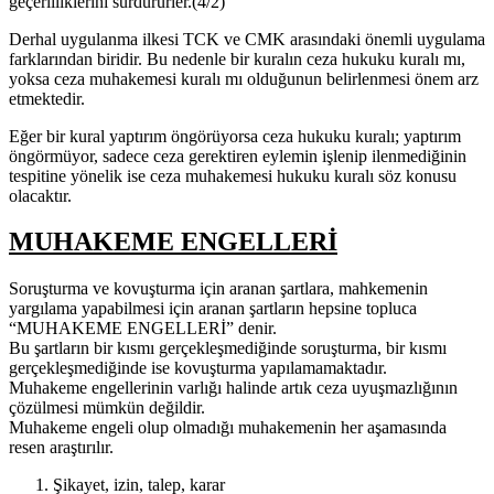
geçerliliklerini sürdürürler.(4/2)”
Derhal uygulanma ilkesi TCK ve CMK arasındaki önemli uygulama
farklarından biridir. Bu nedenle bir kuralın ceza hukuku kuralı mı,
yoksa ceza muhakemesi kuralı mı olduğunun belirlenmesi önem arz
etmektedir.
Eğer bir kural yaptırım öngörüyorsa ceza hukuku kuralı; yaptırım
öngörmüyor, sadece ceza gerektiren eylemin işlenip ilenmediğinin
tespitine yönelik ise ceza muhakemesi hukuku kuralı söz konusu
olacaktır.
MUHAKEME ENGELLERİ
Soruşturma ve kovuşturma için aranan şartlara, mahkemenin
yargılama yapabilmesi için aranan şartların hepsine topluca
“MUHAKEME ENGELLERİ” denir.
Bu şartların bir kısmı gerçekleşmediğinde soruşturma, bir kısmı
gerçekleşmediğinde ise kovuşturma yapılamamaktadır.
Muhakeme engellerinin varlığı halinde artık ceza uyuşmazlığının
çözülmesi mümkün değildir.
Muhakeme engeli olup olmadığı muhakemenin her aşamasında
resen araştırılır.
Şikayet, izin, talep, karar