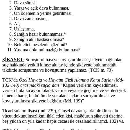
Dava süresi,
Yargı ve açık dava bulunması,
Ön ödemenin yerine getirilmesi,
Dava zamanaşımı,
Af,
Uzlaştırma,
Sanığın hazır bulunmaması*
Sanığın akıl hastası olması*
Bekletici meselenin çözümü*
Yasama dokunulmazlığı bulunması*
ŞİKAYET
:
Soruşturulması ve kovuşturulması şikâyete bağlı olan
suç hakkında yetkili kimse altı ay içinde şikâyette bulunmadığı
takdirde soruşturma ve kovuşturma yapılamaz. (TCK m. 73)
TCK’da
Özel Hayata ve Hayatın Gizli Alanına Karşı Suçlar (Md-
132-140) arasındaki suçlardan “
Kişisel verilerin kaydedilmesi,
verileri hukuka aykırı olarak verme veya ele geçirme ve verileri yok
etmeme hariç, bu bölümde yer alan suçların soruşturulması ve
kovuşturulması şikayete bağlıdır. (Md. 139)”
Ticari sırların ifşası (md. 239), Cinsel davranışlarla bir kimsenin
vücut dokunulmazlığını ihlal eden kişi, mağdurun şikayeti üzerine,
beş yıldan on yıla kadar hapis cezası ile cezalandırılır.(md. 102) vs.