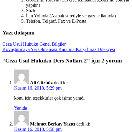
yapılır.)
Sözle
İlan Yoluyla (Asmak suretiyle ve gazete ilanıyla)
Telefon, Telgraf, Fax ve E-Posta
Yazı dolaşımı
Ceza Usul Hukuku Genel Bilgiler
Kovuşturmaya Yer Olmaması Kararına Karşı İtiraz Dilekçesi
“
Ceza Usul Hukuku Ders Notları 2
” için 2 yorum
Ali Gürbüz
dedi ki:
Kasım 16, 2018, 5:29 pm
konu için teşekkürler çok işime yaradı
Yanıtla
Mehmet Berkay Yazıcı
dedi ki:
Kasım 16, 2018, 5:58 pm