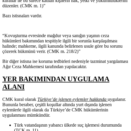
kurallar ile bu sürece katılan kişilerin hak, yetki ve yükümlülüklerini
düzenler. (CMK m. 1)”
Bazı istisnaları vardır.
“Kovuşturma evresinde mağdur veya sanığın yaşının ceza
hükümleri bakımından tespitiyle ilgili bir sorunla karşılaşılması
halinde; mahkeme, ilgili kanunda belirlenen usule göre bu sorunu
çözerek hükmünü verir. (CMK m. 218/2)”
Bir diğer istisna ise koruma tedbirleri nedeniyle tazminat yargılaması
Ağır Ceza Mahkemesi tarafından yapılacaktır.
YER BAKIMINDAN UYGULAMA
ALANI
CMK kural olarak
Türkiye’de işlenen eylemler hakkında
uygulanır.
Bununla beraber, çeşitli koşullar altında yurt dışında işlenen
eylemlerle ilgili olarak da Türkiye’de CMK hükümlerinin
uygulanması mümkündür.
Türk vatandaşının yabancı ülkede suç işlemesi durumunda
(TCK m. 11),