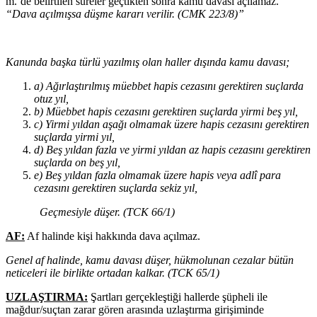
m.’de belirtilen süreler geçtikten sonra kamu davası açılamaz.
“Dava açılmışsa düşme kararı verilir. (CMK 223/8)”
Kanunda başka türlü yazılmış olan haller dışında kamu davası;
a) Ağırlaştırılmış müebbet hapis cezasını gerektiren suçlarda
otuz yıl,
b) Müebbet hapis cezasını gerektiren suçlarda yirmi beş yıl,
c) Yirmi yıldan aşağı olmamak üzere hapis cezasını gerektiren
suçlarda yirmi yıl,
d) Beş yıldan fazla ve yirmi yıldan az hapis cezasını gerektiren
suçlarda on beş yıl,
e) Beş yıldan fazla olmamak üzere hapis veya adlî para
cezasını gerektiren suçlarda sekiz yıl,
Geçmesiyle düşer. (TCK 66/1)
AF:
Af halinde kişi hakkında dava açılmaz.
Genel af halinde, kamu davası düşer, hükmolunan cezalar bütün
neticeleri ile birlikte ortadan kalkar. (TCK 65/1)
UZLAŞTIRMA:
Şartları gerçekleştiği hallerde şüpheli ile
mağdur/suçtan zarar gören arasında uzlaştırma girişiminde