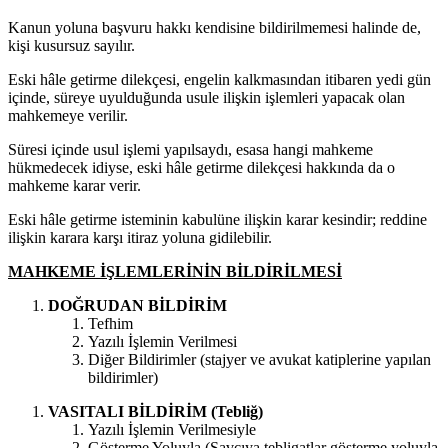
Kanun yoluna başvuru hakkı kendisine bildirilmemesi halinde de,
kişi kusursuz sayılır.
Eski hâle getirme dilekçesi, engelin kalkmasından itibaren yedi gün
içinde, süreye uyulduğunda usule ilişkin işlemleri yapacak olan
mahkemeye verilir.
Süresi içinde usul işlemi yapılsaydı, esasa hangi mahkeme
hükmedecek idiyse, eski hâle getirme dilekçesi hakkında da o
mahkeme karar verir.
Eski hâle getirme isteminin kabulüne ilişkin karar kesindir; reddine
ilişkin karara karşı itiraz yoluna gidilebilir.
MAHKEME İŞLEMLERİNİN BİLDİRİLMESİ
DOĞRUDAN BİLDİRİM
Tefhim
Yazılı İşlemin Verilmesi
Diğer Bildirimler (stajyer ve avukat katiplerine yapılan
bildirimler)
VASITALI BİLDİRİM (Tebliğ)
Yazılı İşlemin Verilmesiyle
Gösterme Yoluyla (Savcıya tebligatlar gösterme yoluyla