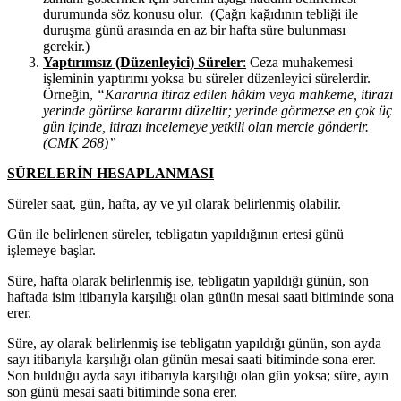
durumunda söz konusu olur. (Çağrı kağıdının tebliği ile
duruşma günü arasında en az bir hafta süre bulunması
gerekir.)
Yaptırımsız (Düzenleyici) Süreler
:
Ceza muhakemesi
işleminin yaptırımı yoksa bu süreler düzenleyici sürelerdir.
Örneğin,
“Kararına itiraz edilen hâkim veya mahkeme, itirazı
yerinde görürse kararını düzeltir; yerinde görmezse en çok üç
gün içinde, itirazı incelemeye yetkili olan mercie gönderir.
(CMK 268)”
SÜRELERİN HESAPLANMASI
Süreler saat, gün, hafta, ay ve yıl olarak belirlenmiş olabilir.
Gün ile belirlenen süreler, tebligatın yapıldığının ertesi günü
işlemeye başlar.
Süre, hafta olarak belirlenmiş ise, tebligatın yapıldığı günün, son
haftada isim itibarıyla karşılığı olan günün mesai saati bitiminde sona
erer.
Süre, ay olarak belirlenmiş ise tebligatın yapıldığı günün, son ayda
sayı itibarıyla karşılığı olan günün mesai saati bitiminde sona erer.
Son bulduğu ayda sayı itibarıyla karşılığı olan gün yoksa; süre, ayın
son günü mesai saati bitiminde sona erer.