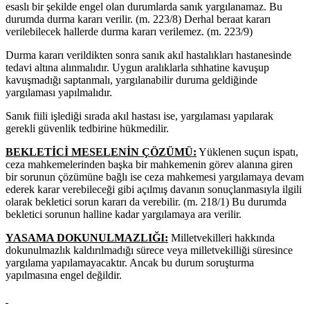
esaslı bir şekilde engel olan durumlarda sanık yargılanamaz. Bu
durumda durma kararı verilir. (m. 223/8) Derhal beraat kararı
verilebilecek hallerde durma kararı verilemez. (m. 223/9)
Durma kararı verildikten sonra sanık akıl hastalıkları hastanesinde
tedavi altına alınmalıdır. Uygun aralıklarla sıhhatine kavuşup
kavuşmadığı saptanmalı, yargılanabilir duruma geldiğinde
yargılaması yapılmalıdır.
Sanık fiili işlediği sırada akıl hastası ise, yargılaması yapılarak
gerekli güvenlik tedbirine hükmedilir.
BEKLETİCİ MESELENİN ÇÖZÜMÜ:
Yüklenen suçun ispatı,
ceza mahkemelerinden başka bir mahkemenin görev alanına giren
bir sorunun çözümüne bağlı ise ceza mahkemesi yargılamaya devam
ederek karar verebileceği gibi açılmış davanın sonuçlanmasıyla ilgili
olarak bekletici sorun kararı da verebilir. (m. 218/1) Bu durumda
bekletici sorunun halline kadar yargılamaya ara verilir.
YASAMA DOKUNULMAZLIĞI:
Milletvekilleri hakkında
dokunulmazlık kaldırılmadığı sürece veya milletvekilliği süresince
yargılama yapılamayacaktır. Ancak bu durum soruşturma
yapılmasına engel değildir.