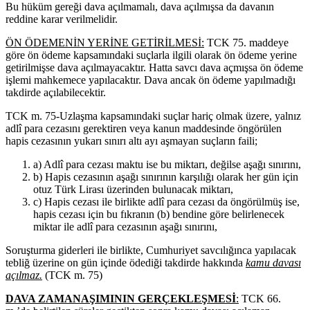
Bu hüküm gereği dava açılmamalı, dava açılmışsa da davanın
reddine karar verilmelidir.
ÖN ÖDEMENİN YERİNE GETİRİLMESİ:
TCK 75. maddeye
göre ön ödeme kapsamındaki suçlarla ilgili olarak ön ödeme yerine
getirilmişse dava açılmayacaktır. Hatta savcı dava açmışsa ön ödeme
işlemi mahkemece yapılacaktır. Dava ancak ön ödeme yapılmadığı
takdirde açılabilecektir.
TCK m. 75-Uzlaşma kapsamındaki suçlar hariç olmak üzere, yalnız
adlî para cezasını gerektiren veya kanun maddesinde öngörülen
hapis cezasının yukarı sınırı altı ayı aşmayan suçların faili;
a) Adlî para cezası maktu ise bu miktarı, değilse aşağı sınırını,
b) Hapis cezasının aşağı sınırının karşılığı olarak her gün için
otuz Türk Lirası üzerinden bulunacak miktarı,
c) Hapis cezası ile birlikte adlî para cezası da öngörülmüş ise,
hapis cezası için bu fıkranın (b) bendine göre belirlenecek
miktar ile adlî para cezasının aşağı sınırını,
Soruşturma giderleri ile birlikte, Cumhuriyet savcılığınca yapılacak
tebliğ üzerine on gün içinde ödediği takdirde hakkında
kamu davası
açılmaz.
(TCK m. 75)
DAVA ZAMANAŞIMININ GERÇEKLEŞMESİ
:
TCK 66.