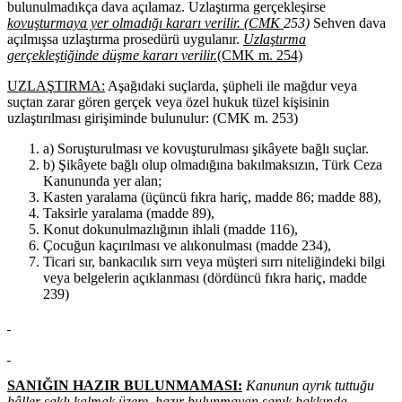
bulunulmadıkça dava açılamaz. Uzlaştırma gerçekleşirse
kovuşturmaya yer olmadığı kararı verilir. (CMK
253)
Sehven dava
açılmışsa uzlaştırma prosedürü uygulanır.
Uzlaştırma
gerçekleştiğinde düşme kararı verilir.
(CMK m. 254)
UZLAŞTIRMA:
Aşağıdaki suçlarda, şüpheli ile mağdur veya
suçtan zarar gören gerçek veya özel hukuk tüzel kişisinin
uzlaştırılması girişiminde bulunulur: (CMK m. 253)
a) Soruşturulması ve kovuşturulması şikâyete bağlı suçlar.
b) Şikâyete bağlı olup olmadığına bakılmaksızın, Türk Ceza
Kanununda yer alan;
Kasten yaralama (üçüncü fıkra hariç, madde 86; madde 88),
Taksirle yaralama (madde 89),
Konut dokunulmazlığının ihlali (madde 116),
Çocuğun kaçırılması ve alıkonulması (madde 234),
Ticari sır, bankacılık sırrı veya müşteri sırrı niteliğindeki bilgi
veya belgelerin açıklanması (dördüncü fıkra hariç, madde
239)
SANIĞIN HAZIR BULUNMAMASI:
Kanunun ayrık tuttuğu
hâller saklı kalmak üzere, hazır bulunmayan sanık hakkında