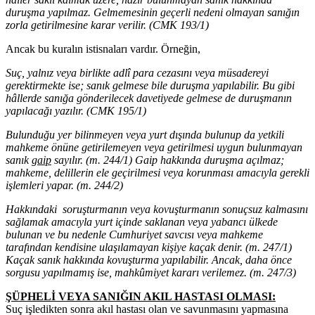
duruşma yapılmaz. Gelmemesinin geçerli nedeni olmayan sanığın
zorla getirilmesine karar verilir. (CMK 193/1)
Ancak bu kuralın istisnaları vardır. Örneğin,
Suç, yalnız veya birlikte adlî para cezasını veya müsadereyi
gerektirmekte ise; sanık gelmese bile duruşma yapılabilir. Bu gibi
hâllerde sanığa gönderilecek davetiyede gelmese de duruşmanın
yapılacağı yazılır. (CMK 195/1)
Bulunduğu yer bilinmeyen veya yurt dışında bulunup da yetkili
mahkeme önüne getirilemeyen veya getirilmesi uygun bulunmayan
sanık
gaip
sayılır. (m. 244/1) Gaip hakkında duruşma açılmaz;
mahkeme, delillerin ele geçirilmesi veya korunması amacıyla gerekli
işlemleri yapar. (m. 244/2)
Hakkındaki soruşturmanın veya kovuşturmanın sonuçsuz kalmasını
sağlamak amacıyla yurt içinde saklanan veya yabancı ülkede
bulunan ve bu nedenle Cumhuriyet savcısı veya mahkeme
tarafından kendisine ulaşılamayan kişiye kaçak denir. (m. 247/1)
Kaçak sanık hakkında kovuşturma yapılabilir. Ancak, daha önce
sorgusu yapılmamış ise, mahkûmiyet kararı verilemez. (m. 247/3)
ŞÜPHELİ VEYA SANIĞIN AKIL HASTASI OLMASI:
Suç işledikten sonra akıl hastası olan ve savunmasını yapmasına