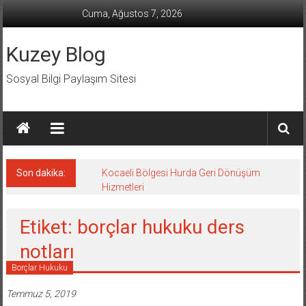
İçeriğe
Cuma, Ağustos 7, 2026
geç
Kuzey Blog
Sosyal Bilgi Paylaşım Sitesi
Son dakika:
Kocaeli Bölgesi Hurda Geri Dönüşüm
Hizmetleri
Etiket: borçlar hukuku ders
notları
Borçlar Hukuku
Temmuz 5, 2019