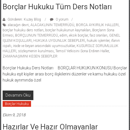
Borçlar Hukuku Tüm Ders Notları
Gönderen: Kuzey Blog
0 yorum
alacağın devri
,
ALACAKLININ TEMERRÜDÜ
,
BORCA AYKIRILIK HALLERİ
,
borçlar hukuku ders notları
,
borçlar hukukunun kaynakları
,
Borçların Sona
Ermesi
,
BORÇLUNUN TEMERRÜDÜ
,
edim
,
eksik borçlar
,
faiz oranları
,
GENEL
İŞLEM KOŞULLARI
,
HUKUKA UYGUNLUK SEBEPLERİ
,
hukuki işlemler
,
ifanın
ispatı
,
irade ve beyan arasındaki uyumsuzluklar
,
KUSURSUZ SORUMLULUK
HALLERİ
,
sözleşmenin kurulması
,
Temsil Yetkisini Sona Erdiren Haller
,
ZAMANAŞIMINI KESEN SEBEPLER
Borçlar Hukuku Ders Notları BORÇLAR HUKUKUN KONUSU Borçlar
hukuku eşit kişiler arası borç ilişkilerini düzenler ve kamu hukuku özel
hukuk ayrımında özel
Devamını Oku
Borçlar Hukuku
Ekim 9, 2018
Hazırlar Ve Hazır Olmayanlar