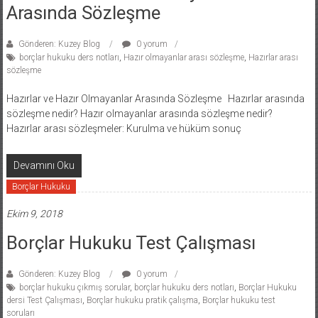
Arasında Sözleşme
Gönderen: Kuzey Blog
0 yorum
borçlar hukuku ders notları
,
Hazır olmayanlar arası sözleşme
,
Hazırlar arası
sözleşme
Hazırlar ve Hazır Olmayanlar Arasında Sözleşme Hazırlar arasında
sözleşme nedir? Hazır olmayanlar arasında sözleşme nedir?
Hazırlar arası sözleşmeler: Kurulma ve hüküm sonuç
Devamını Oku
Borçlar Hukuku
Ekim 9, 2018
Borçlar Hukuku Test Çalışması
Gönderen: Kuzey Blog
0 yorum
borçlar hukuku çıkmış sorular
,
borçlar hukuku ders notları
,
Borçlar Hukuku
dersi Test Çalışması
,
Borçlar hukuku pratik çalışma
,
Borçlar hukuku test
soruları